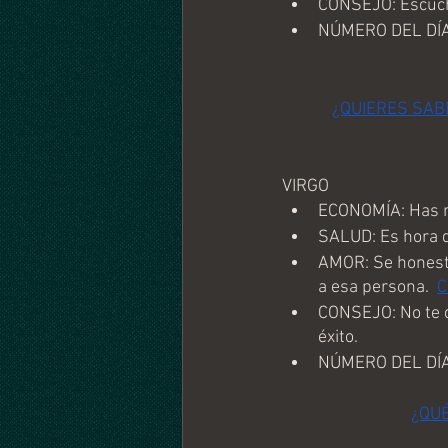
CONSEJO: Escucha
NÚMERO DEL DÍA
¿QUIERES SAB
VIRGO
ECONOMÍA: Has re
SALUD: Es hora d
AMOR: Se honesto
a esa persona.  
C
CONSEJO: No te d
éxito.
NÚMERO DEL DÍA
¿QU