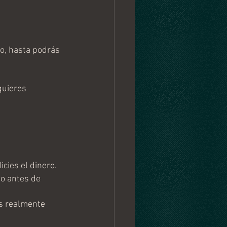
o, hasta podrás 
quieres 
cies el dinero.
o antes de 
es realmente 