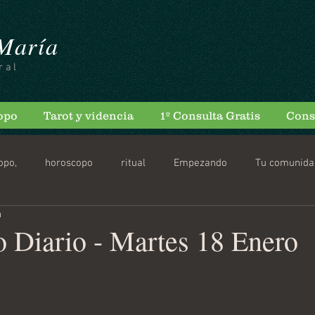
 María
ral
opo
Tarot y videncia
1º Consulta Gratis
Cons
opo,
horoscopo
ritual
Empezando
Tu comunida
a
scopo Diario
 Diario - Martes 18 Enero