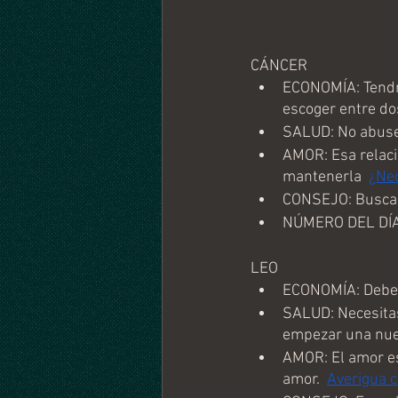
CÁNCER
ECONOMÍA: Tendrá
escoger entre dos
SALUD: No abuses
AMOR: Esa relaci
mantenerla  
¿Nec
CONSEJO: Busca s
NÚMERO DEL DÍA
LEO
ECONOMÍA: Deberá
SALUD: Necesitas
empezar una nue
AMOR: El amor es 
amor.  
Averigua c