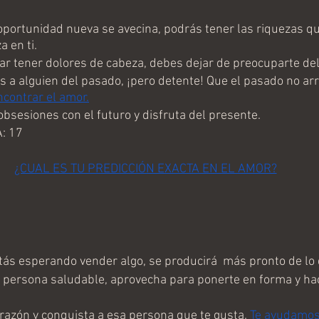
ortunidad nueva se avecina, podrás tener las riquezas qu
a en ti.
ar tener dolores de cabeza, debes dejar de preocuparte del 
 a alguien del pasado, ¡pero detente! Que el pasado no arru
contrar el amor.
bsesiones con el futuro y disfruta del presente.
: 17
¿CUAL ES TU PREDICCIÓN EXACTA EN EL AMOR?
ás esperando vender algo, se producirá  más pronto de lo 
persona saludable, aprovecha para ponerte en forma y hac
azón y conquista a esa persona que te gusta. 
Te ayudamos 