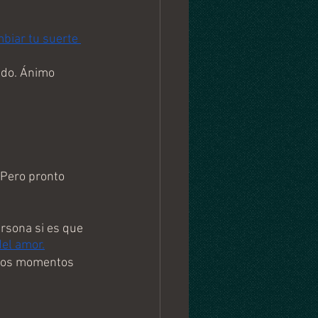
biar tu suerte 
ado. Ánimo 
 Pero pronto 
sona si es que 
el amor.
 los momentos 