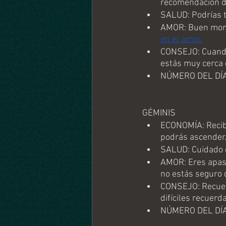
recomendación de
SALUD: Podrías t
AMOR: Buen momen
en el amor.
CONSEJO: Cuando 
estás muy cerca d
NÚMERO DEL DÍA
GÉMINIS
ECONOMÍA: Recibi
podrás ascender
SALUD: Cuidado c
AMOR: Eres apas
no estás seguro 
CONSEJO: Recuerd
difíciles recuer
NÚMERO DEL DÍA