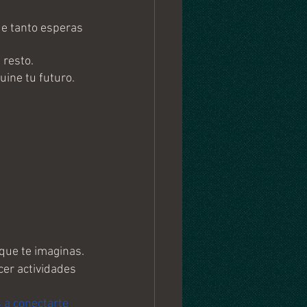
e tanto esperas 
resto. 
ine tu futuro. 
que te imaginas.
er actividades 
a conectarte 