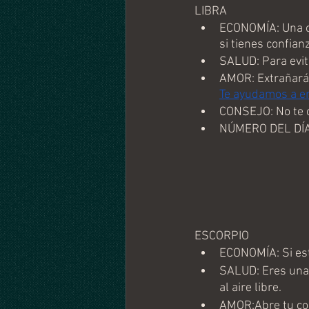
LIBRA
ECONOMÍA: Una op
si tienes confianz
SALUD: Para evit
AMOR: Extrañarás
Te ayudamos a en
CONSEJO: No te o
NÚMERO DEL DÍA
ESCORPIO
ECONOMÍA: Si est
SALUD: Eres una 
al aire libre.
AMOR:Abre tu cor