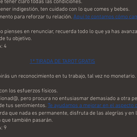
 tener claro todas las condiciones.
ener indigestión, ten cuidado con lo que comes y bebes.
to para reforzar tu relación. 
Aquí te contamos cómo cam
pienses en renunciar, recuerda todo lo que ya has avanz
e tu objetivo.   
: 4
1ª TIRADA DE TAROT GRATIS
rás un reconocimiento en tu trabajo, tal vez no monetario.
.
on los esfuerzos físicos.
ionad@, pero procura no entusiasmar demasiado a otra per
de tus sentimientos. 
Te ayudamos a mejorar en el aspecto d
a que nada es permanente, disfruta de las alegrías y en
da que también pasarán.
: 9