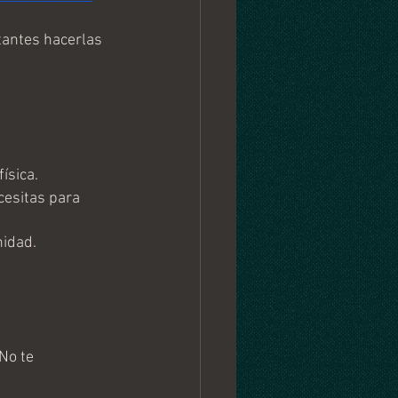
antes hacerlas 
ísica.
cesitas para 
nidad.
No te 