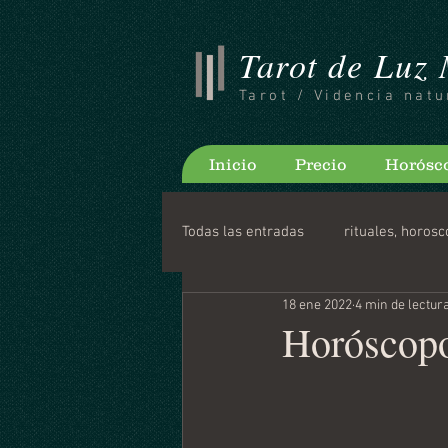
Tarot de Luz
Tarot / Videncia natu
Inicio
Precio
Horósc
Todas las entradas
rituales, horosc
18 ene 2022
4 min de lectur
Consejos para bloguear
Horo
Horóscopo