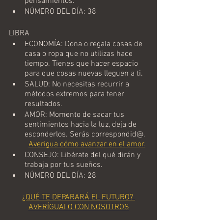
pensamientos.  
NÚMERO DEL DÍA: 38
LIBRA
ECONOMÍA: Dona o regala cosas de 
casa o ropa que no utilizas hace 
tiempo. Tienes que hacer espacio 
para que cosas nuevas lleguen a ti. 
SALUD: No necesitas recurrir a 
métodos extremos para tener 
resultados.  
AMOR: Momento de sacar tus 
sentimientos hacia la luz, deja de 
esconderlos. Serás correspondid@. 
Averigua cómo avanzar en el amor.
CONSEJO: Libérate del qué dirán y 
trabaja por tus sueños. 
NÚMERO DEL DÍA: 28
¿QUÉ TE DEPARARÁ EL FUTURO? 
AVERÍGUALO CON NOSOTROS