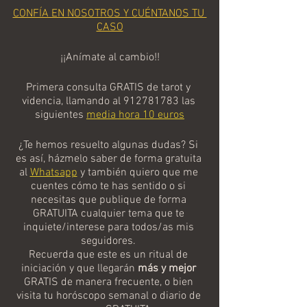
CONFÍA EN NOSOTROS Y CUÉNTANOS TU 
CASO
¡¡Anímate al cambio!!
Primera consulta GRATIS de tarot y 
videncia, llamando al 912781783 las 
siguientes 
media hora 10 euros
¿Te hemos resuelto algunas dudas? Si 
es así, házmelo saber de forma gratuita 
al 
Whatsapp
y también quiero que me 
cuentes cómo te has sentido o si 
necesitas que publique de forma 
GRATUITA cualquier tema que te 
inquiete/interese para todos/as mis 
seguidores. 
Recuerda que este es un ritual de 
iniciación y que llegarán 
más y mejor
GRATIS de manera frecuente, o bien 
visita tu horóscopo semanal o diario de 