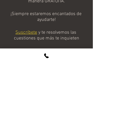
manera GRATUITA.
¡Siempre estaremos encantados de 
ayudarte!
Suscríbete
y te resolvemos las 
cuestiones que más te inquieten
Horoscopo Diario
Ver todo
Entradas recientes