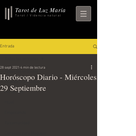
Tarot de Luz María
Tarot / Videncia natural
Entrada
Todas las entradas
28 sept 2021
4 min de lectura
Todas las entradas
Horóscopo Diario - Miércoles
rituales, horoscopo,
29 Septiembre
horoscopo
ritual
Empezando
Tu comunidad
Consejos para bloguear