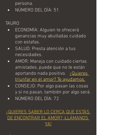
persona. 
NÚMERO DEL DÍA: 51
TAURO
ECONOMÍA: Alguien te ofrecerá 
ganancias muy abultadas cuidado 
con estafas.  
SALUD: Presta atención a tus 
necesidades. 
AMOR: Maneja con cuidado ciertas 
amistades, puede que no te están 
aportando nada positivo.   
¿Quieres 
triunfar en el amor? Te ayudamos.
CONSEJO: Por algo pasan las cosas 
y si no pasan, también por algo será.
NÚMERO DEL DÍA: 72
¿QUIERES SABER LO CERCA QUE ESTÁS 
DE ENCONTRAR EL AMOR? ¡LLÁMANOS 
YA!