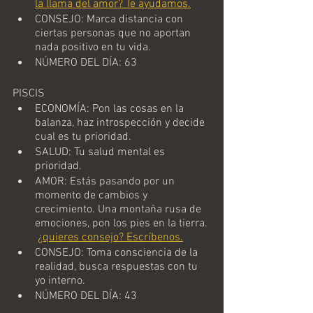
la llama del amor? Te ayudamos.
CONSEJO: Marca distancia con 
ciertas personas que no aportan 
nada positivo en tu vida. 
NÚMERO DEL DÍA: 63
PISCIS
ECONOMÍA: Pon las cosas en la 
balanza, haz introspección y decide 
cual es tu prioridad.
SALUD: Tu salud mental es 
prioridad.
AMOR: Estás pasando por un 
momento de cambios y 
crecimiento. Una montaña rusa de 
emociones, pon los pies en la tierra. 
¿quieres consejo? Escríbenos.
CONSEJO: Toma consciencia de la 
realidad, busca respuestas con tu 
yo interno.  
NÚMERO DEL DÍA: 43