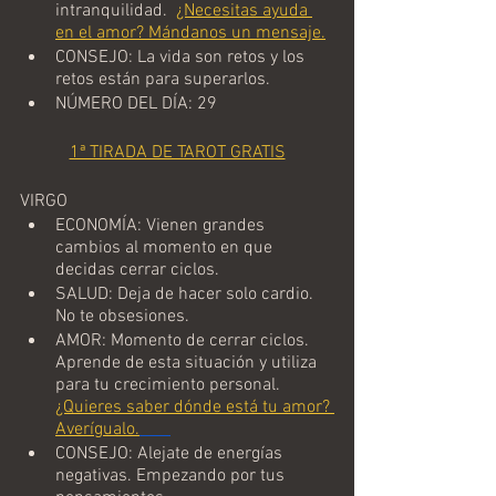
intranquilidad.  
¿Necesitas ayuda 
en el amor? Mándanos un mensaje.
CONSEJO: La vida son retos y los 
retos están para superarlos.   
NÚMERO DEL DÍA: 29
1ª TIRADA DE TAROT GRATIS
VIRGO
ECONOMÍA: Vienen grandes 
cambios al momento en que 
decidas cerrar ciclos.  
SALUD: Deja de hacer solo cardio. 
No te obsesiones.
AMOR: Momento de cerrar ciclos. 
Aprende de esta situación y utiliza 
para tu crecimiento personal. 
¿Quieres saber dónde está tu amor? 
Averígualo.
CONSEJO: Alejate de energías 
negativas. Empezando por tus 