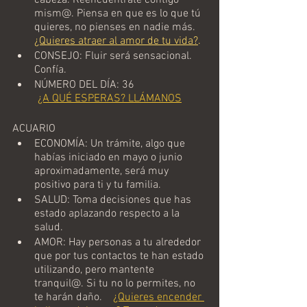
cabeza. Reencuentrate contigo 
mism@. Piensa en que es lo que tú 
quieres, no pienses en nadie más.  
¿Quieres atraer al amor de tu vida?
.
CONSEJO: Fluir será sensacional. 
Confía. 
NÚMERO DEL DÍA: 36
¿A QUÉ ESPERAS? LLÁMANOS
ACUARIO
ECONOMÍA: Un trámite, algo que 
habías iniciado en mayo o junio 
aproximadamente, será muy 
positivo para ti y tu familia.
SALUD: Toma decisiones que has 
estado aplazando respecto a la 
salud. 
AMOR: Hay personas a tu alrededor 
que por tus contactos te han estado 
utilizando, pero mantente 
tranquil@. Si tu no lo permites, no 
te harán daño.    
¿Quieres encender 