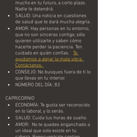
mucho en tu futuro, a corto plazo. 
Nadie te detendrá. 
SALUD: Una noticia en cuestiones 
de salud que te dará mucha alegría. 
AMOR: Hay personas en tu entorno, 
que no son sinceras contigo, sólo 
quieren utilizarte y saben cómo 
hacerte perder la paciencia. Ten 
cuidado en quién confías.   
Te 
ayudamos a alejar la mala vibra. 
Contáctanos. 
CONSEJO: No busques fuera de ti lo 
que llevas en tu interior. 
NÚMERO DEL DÍA: 83
CAPRICORNIO
ECONOMÍA: Te gusta ser reconocido 
en lo laboral, y lo serás.
SALUD: Cuida tus horas de sueño.
AMOR:  No te quedes enganchado a 
un ideal que solo existe en tu 