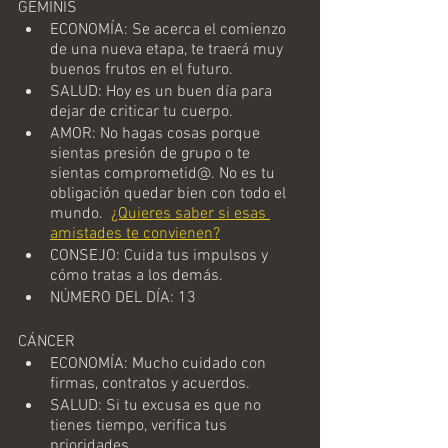
GÉMINIS
ECONOMÍA: Se acerca el comienzo 
de una nueva etapa, te traerá muy 
buenos frutos en el futuro. 
SALUD: Hoy es un buen día para 
dejar de criticar tu cuerpo. 
AMOR: No hagas cosas porque 
sientas presión de grupo o te 
sientas comprometid@. No es tu 
obligación quedar bien con todo el 
mundo. 
¿Quieres saber si esas 
amistades te convienen?
CONSEJO: Cuida tus impulsos y 
cómo tratas a los demás.
NÚMERO DEL DÍA: 13
CÁNCER
ECONOMÍA: Mucho cuidado con 
firmas, contratos y acuerdos. 
SALUD: Si tu excusa es que no 
tienes tiempo, verifica tus 
prioridades. 