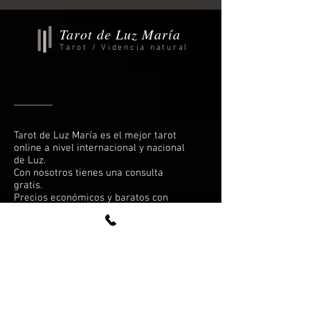
Tarot de Luz María
Tarot / Videncia natural
Tarot de Luz María es el mejor tarot
online a nivel internacional y nacional
de Luz.
Con nosotros tienes una consulta
gratis.
Precios económicos y baratos con
nosotros.
¡Llámanos ya!
España:
912 781 783
Ciudad de México, DF:
(55) 4172-5625