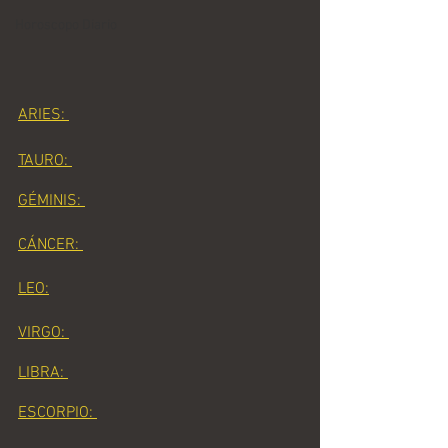
Horoscopo Diario
ARIES: 
TAURO: 
GÉMINIS: 
CÁNCER: 
LEO:
VIRGO: 
LIBRA: 
ESCORPIO: 