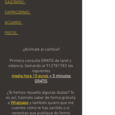
SAGITARIO: 
CAPRICORNIO: 
ACUARIO: 
PISCIS: 
¡¡Anímate al cambio!!
Primera consulta GRATIS de tarot y 
videncia, llamando al 912781783 las 
siguientes
media hora 10 euros
 + 5 minutos 
GRATIS
¿Te hemos resuelto algunas dudas? Si 
es así, házmelo saber de forma gratuita 
a 
Whatsapp
 y también quiero que me 
cuentes cómo te has sentido o si 
necesitas que publique de forma 