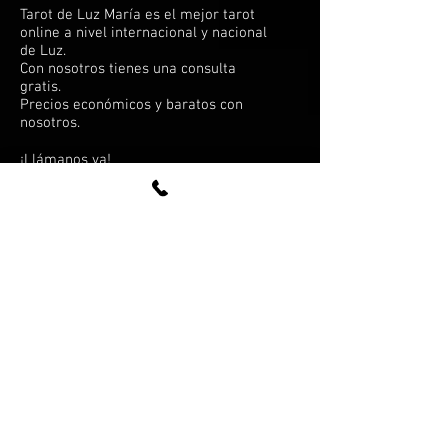
Tarot de Luz María es el mejor tarot
online a nivel internacional y nacional
de Luz.
Con nosotros tienes una consulta
gratis.
Precios económicos y baratos con
nosotros.
¡Llámanos ya!
España:
912 781 783
Ciudad de México, DF:
(55) 4172-5625
Miami, FL:
(786) 405-0953
¿HABLAMOS?
Tarot sobre amor
Tarot con baraja española
Tarot con cartas de póker