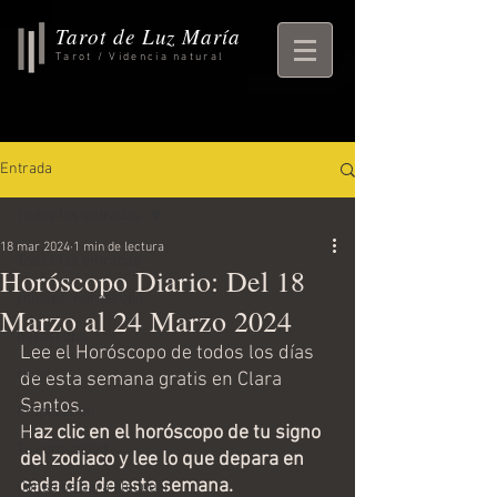
Tarot de Luz María
Tarot / Videncia natural
Entrada
Todas las entradas
18 mar 2024
1 min de lectura
Todas las entradas
Horóscopo Diario: Del 18
rituales, horoscopo,
Marzo al 24 Marzo 2024
horoscopo
Lee el Horóscopo de todos los días 
ritual
de esta semana gratis en Clara 
Santos. 
Empezando
H
az clic en el horóscopo de tu signo 
Tu comunidad
del zodiaco y lee lo que depara en 
cada día de esta semana. 
Consejos para bloguear