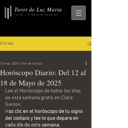
Tarot de Luz María
Tarot / Videncia natural
Entrada
Todas las entradas
12 may 2025
1 min de lectura
Todas las entradas
Horóscopo Diario: Del 12 al
rituales, horoscopo,
18 de Mayo de 2025
horoscopo
Lee el Horóscopo de todos los días 
ritual
de esta semana gratis en Clara 
Santos. 
Empezando
H
az clic en el horóscopo de tu signo 
Tu comunidad
del zodiaco y lee lo que depara en 
cada día de esta semana. 
Consejos para bloguear