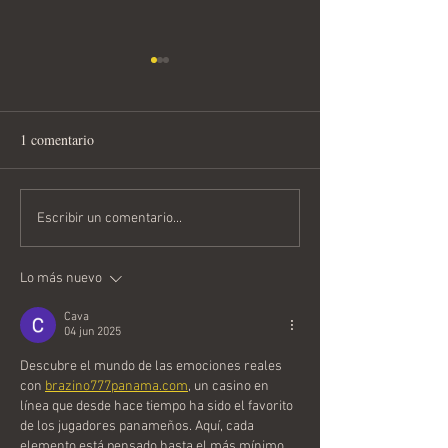
1 comentario
Horóscopo Semanal del 3 al
Horóscopo Semana
Escribir un comentario...
9 de Agosto 2026
Julio al 2 de Ago
Lo más nuevo
Cava
04 jun 2025
Descubre el mundo de las emociones reales 
con 
brazino777panama.com
, un casino en 
línea que desde hace tiempo ha sido el favorito 
de los jugadores panameños. Aquí, cada 
elemento está pensado hasta el más mínimo 