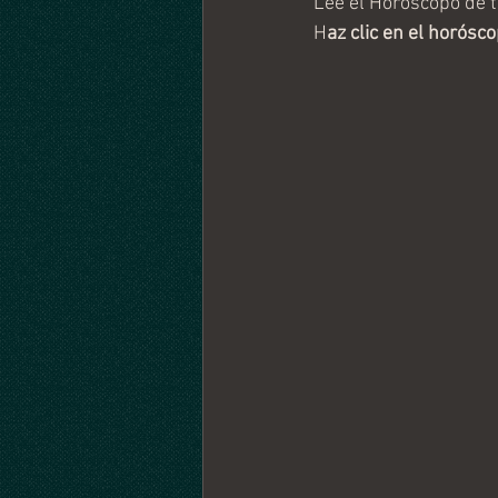
Lee el Horóscopo de t
H
az clic en el horósc