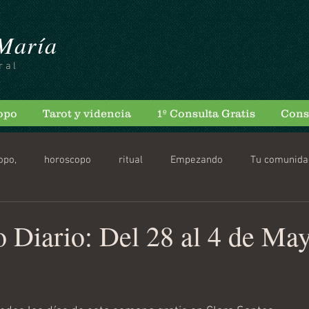
 María
ral
opo
Tarot y videncia
1º Consulta Gratis
Cons
opo,
horoscopo
ritual
Empezando
Tu comunida
scopo Diario
 Diario: Del 28 al 4 de Ma