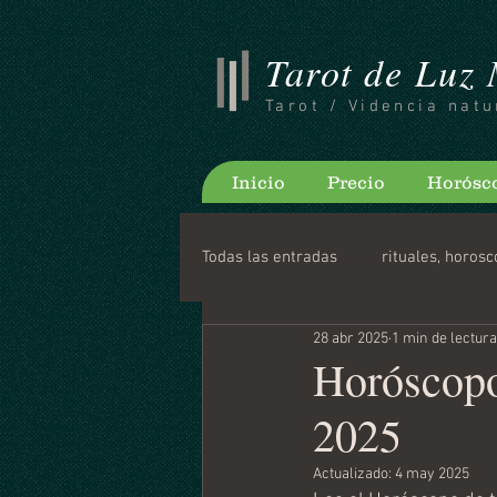
Tarot de Luz
Tarot / Videncia natu
Inicio
Precio
Horósc
Todas las entradas
rituales, horosc
28 abr 2025
1 min de lectura
Consejos para bloguear
Horo
Horóscopo
2025
Actualizado:
4 may 2025