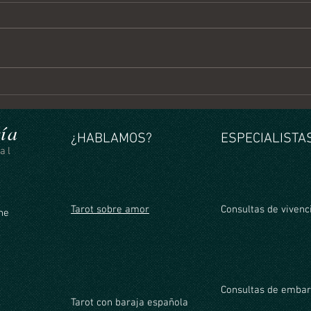
Horóscopo Semanal del 3 al 9
Horós
de Agosto 2026
al 2 
ía
¿HABLAMOS?
ESPECIALISTAS
al
Tarot sobre amor
Consultas de vivenc
ine
Consultas de emba
Tarot con baraja española