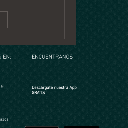
copo Semanal del 27 Julio
de Agosto 2026
 EN:
ENCUENTRANOS
ia
Descárgate nuestra App
GRATIS
razos