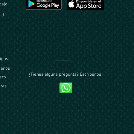
bajo
ud
igos
gaños
¿Tienes alguna pregunta? Escríbenos
ero
atas