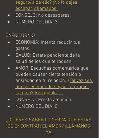
seguro/a de ello? ¡No lo dejes 
escapar y llámanos!
CONSEJO: No desesperes.
NÚMERO DEL DÍA: 3.
CAPRICORNIO
ECONOMÍA: Intenta reducir tus 
gastos.
SALUD: Estáte pendiente de la 
salud de los que te rodean.
AMOR: Escuchas comentarios que 
pueden causar cierta tensión o 
ansiedad en tu relación. 
¿Tal vez sea 
que ya es hora de seguir tu propio 
camino? Averígualo.    
CONSEJO: Presta atención.
NÚMERO DEL DÍA: 0.
¿QUIERES SABER LO CERCA QUE ESTÁS 
DE ENCONTRAR EL AMOR? ¡LLÁMANOS 
YA!