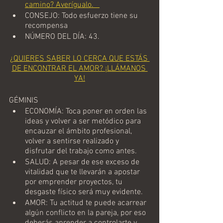
camino? Averígualo.   
CONSEJO: Todo esfuerzo tiene su 
recompensa
NÚMERO DEL DÍA: 43.
¿QUIERES SABER LO CERCA QUE ESTÁS 
DE ENCONTRAR EL AMOR? ¡LLÁMANOS 
YA!
GÉMINIS
ECONOMÍA: Toca poner en orden las 
ideas y volver a ser metódico para 
encauzar el ámbito profesional, 
volver a sentirse realizado y 
disfrutar del trabajo como antes.
SALUD: A pesar de ese exceso de 
vitalidad que te llevarán a apostar 
por emprender proyectos, tu 
desgaste físico será muy evidente.
AMOR: Tu actitud te puede acarrear 
algún conflicto en la pareja, por eso 