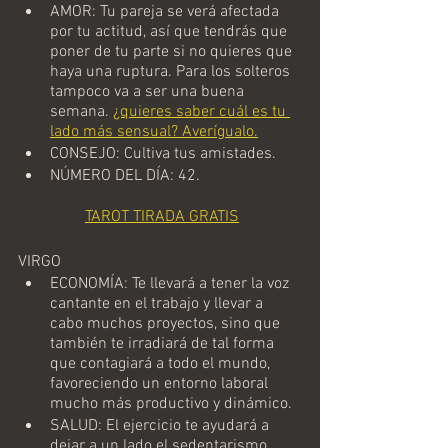
AMOR: Tu pareja se verá afectada 
por tu actitud, así que tendrás que 
poner de tu parte si no quieres que 
haya una ruptura. Para los solteros 
tampoco va a ser una buena 
semana. 
¿quieres saber cuál es tu 
lado más sensual? Averígualo.
CONSEJO: Cultiva tus amistades.
NÚMERO DEL DÍA: 42.                         
TAROT TIRADA GRATIS
VIRGO
ECONOMÍA: Te llevará a tener la voz 
cantante en el trabajo y llevar a 
cabo muchos proyectos, sino que 
también te irradiará de tal forma 
que contagiará a todo el mundo, 
favoreciendo un entorno laboral 
mucho más productivo y dinámico.
SALUD: El ejercicio te ayudará a 
dejar a un lado el sedentarismo.