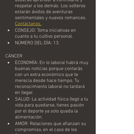
deberás aprender a controlarte y 
respetar a los demás. Los solteros 
estarán ávidos de aventuras 
sentimentales y nuevos romances. 
Contáctanos.
CONSEJO: Toma iniciativas en 
cuanto a tu cultivo personal.
NÚMERO DEL DÍA: 13.
CÁNCER
ECONOMÍA: En lo laboral habrá muy 
buenas noticias porque contarás 
con un extra económico que te 
merecía desde hace tiempo. Tu 
reconocimiento laboral no tardará 
en llegar.
SALUD: La actividad física llegó a tu 
vida para quedarse, tienes pasión 
por el deporte ya solo queda la 
alimentación.
AMOR: Relaciones que afianzan su 
compromiso, en el caso de los 