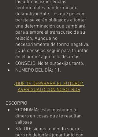
las últimas experiencias 
sentimentales han terminado 
desmotivándote. Los que poseen 
pareja se verán obligados a tomar 
una determinación que cambiará 
para siempre el transcurso de su 
relación. Aunque no 
necesariamente de forma negativa. 
¿Qué consejos seguir para triunfar 
en el amor? aquí te lo decimos.
CONSEJO: No te autoexijas tanto.
NÚMERO DEL DÍA: 11.
¿QUÉ TE DEPARARÁ EL FUTURO? 
AVERÍGUALO CON NOSOTROS
ESCORPIO
ECONOMÍA: estas gastando tu 
dinero en cosas que te resultan 
valiosas 
SALUD: sigues teniendo suerte , 
pero no deberías jugar tanto con 