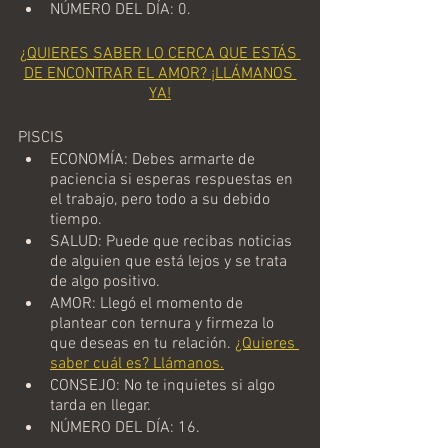
NÚMERO DEL DÍA: 0.
¿QUIERES SABER LO CERCA QUE ESTÁS 
DE ENCONTRAR EL AMOR? ¡LLÁMANOS 
YA!
PISCIS
ECONOMÍA: Debes armarte de 
paciencia si esperas respuestas en 
el trabajo, pero todo a su debido 
tiempo.
SALUD: Puede que recibas noticias 
de alguien que está lejos y se trata 
de algo positivo.
AMOR: Llegó el momento de 
plantear con ternura y firmeza lo 
que deseas en tu relación. 
¿Quieres 
saber cuál es? Llámanos.
CONSEJO: No te inquietes si algo 
tarda en llegar.
NÚMERO DEL DÍA: 16.