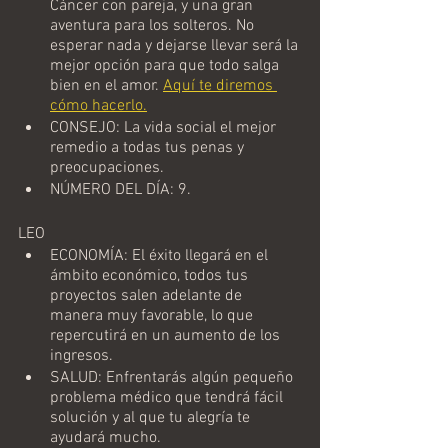
Cáncer con pareja, y una gran 
aventura para los solteros. No 
esperar nada y dejarse llevar será la 
mejor opción para que todo salga 
bien en el amor. 
Aquí te diremos 
cómo hacerlo.
CONSEJO: La vida social el mejor 
remedio a todas tus penas y 
preocupaciones.
NÚMERO DEL DÍA: 9.
LEO
ECONOMÍA: El éxito llegará en el 
ámbito económico, todos tus 
proyectos salen adelante de 
manera muy favorable, lo que 
repercutirá en un aumento de los 
ingresos.
SALUD: Enfrentarás algún pequeño 
problema médico que tendrá fácil 
solución y al que tu alegría te 
ayudará mucho.