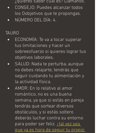
¿quieres saber cuál es? Llámanos.
CONSEJO: Puedes alcanzar todos 
los Oobjetivos que te propongas.
NÚMERO DEL DÍA: 4.
TAURO
ECONOMÍA: Te va a tocar superar 
tus limitaciones y hacer un 
sobreesfuerzo si quieres lograr tus 
objetivos laborales.
SALUD: Nada te perturba, aunque 
no debes relajarte, tendrás que 
seguir cuidando tu alimentación y 
la actividad física.
AMOR: En lo relativo al amor 
romántico, no es una buena 
semana, ya que si estás en pareja 
tendrás que sortear diversos 
obstáculos, y si estás soltero 
deberás luchar contra su entorno 
para poder ser feliz. 
¿tal vez sea 
que ya es hora de seguir tu propio 