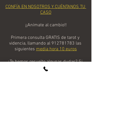
CONFÍA EN NOSOTROS Y CUÉNTANOS TU 
CASO
¡¡Anímate al cambio!!
Primera consulta GRATIS de tarot y 
videncia, llamando al 912781783 las 
siguientes
media hora 10 euros
¿Te hemos resuelto algunas dudas? Si 
es así, házmelo saber de forma gratuita 
al 
Whatsapp
 y también quiero que me 
cuentes cómo te has sentido o si 
necesitas que publique de forma 
GRATUITA cualquier tema que te 
inquiete/interese para todos/as mis 
seguidores. 
Recuerda que este es un ritual de 
iniciación y que llegarán 
más y mejor
GRATIS de manera frecuente, o bien 
visita tu horóscopo semanal o diario de 