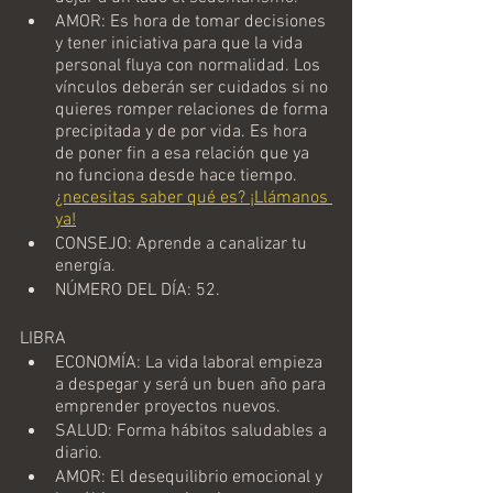
AMOR: Es hora de tomar decisiones 
y tener iniciativa para que la vida 
personal fluya con normalidad. Los 
vínculos deberán ser cuidados si no 
quieres romper relaciones de forma 
precipitada y de por vida. Es hora 
de poner fin a esa relación que ya 
no funciona desde hace tiempo. 
¿necesitas saber qué es? ¡Llámanos 
ya!
CONSEJO: Aprende a canalizar tu 
energía.
NÚMERO DEL DÍA: 52.
LIBRA
ECONOMÍA: La vida laboral empieza 
a despegar y será un buen año para 
emprender proyectos nuevos.
SALUD: Forma hábitos saludables a 
diario.
AMOR: El desequilibrio emocional y 