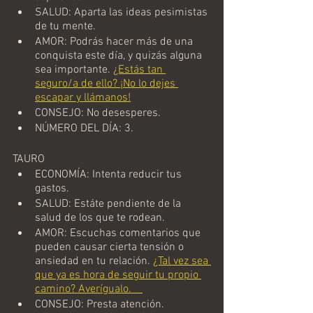
SALUD: Aparta las ideas pesimistas 
de tu mente.
AMOR: Podrás hacer más de una 
conquista este día, y quizás alguna 
sea importante. 
¿Estás tan 
seguro/a de ello? ¡No lo dejes 
escapar y llámanos!
CONSEJO: No desesperes.
NÚMERO DEL DÍA: 3.
TAURO
ECONOMÍA: Intenta reducir tus 
gastos.
SALUD: Estáte pendiente de la 
salud de los que te rodean.
AMOR: Escuchas comentarios que 
pueden causar cierta tensión o 
ansiedad en tu relación. 
¿Tal vez sea 
que ya es hora de seguir tu propio 
camino? Averígualo.    
CONSEJO: Presta atención.