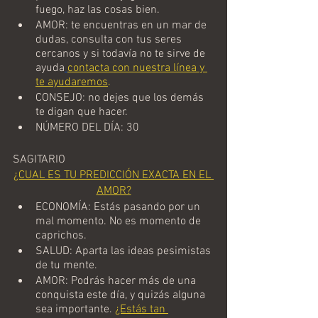
fuego, haz las cosas bien.
AMOR: te encuentras en un mar de 
dudas, consulta con tus seres 
cercanos y si todavía no te sirve de 
ayuda
contacta con nuestra línea y 
te ayudaremos
.
CONSEJO: no dejes que los demás 
te digan que hacer.
NÚMERO DEL DÍA: 30
SAGITARIO
¿CUAL ES TU PREDICCIÓN EXACTA EN EL 
AMOR?
ECONOMÍA: Estás pasando por un 
mal momento. No es momento de 
caprichos.
SALUD: Aparta las ideas pesimistas 
de tu mente.
AMOR: Podrás hacer más de una 
conquista este día, y quizás alguna 
sea importante. 
¿Estás tan 