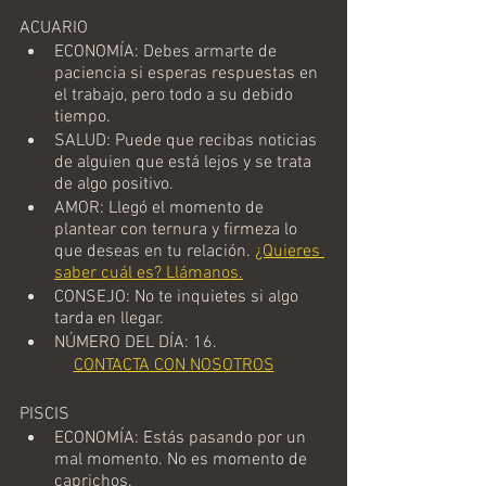
ACUARIO
ECONOMÍA: Debes armarte de 
paciencia si esperas respuestas en 
el trabajo, pero todo a su debido 
tiempo.
SALUD: Puede que recibas noticias 
de alguien que está lejos y se trata 
de algo positivo.
AMOR: Llegó el momento de 
plantear con ternura y firmeza lo 
que deseas en tu relación. 
¿Quieres 
saber cuál es? Llámanos.
CONSEJO: No te inquietes si algo 
tarda en llegar.
NÚMERO DEL DÍA: 16.
CONTACTA CON NOSOTROS
PISCIS
ECONOMÍA: Estás pasando por un 
mal momento. No es momento de 
caprichos.