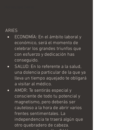
Horoscopo Diario
ARIES
ECONOMÍA: En el ámbito laboral y 
económico, será el momento de 
celebrar los grandes triunfos que 
con esfuerzo y dedicación has 
conseguido.
SALUD: En lo referente a la salud, 
una dolencia particular de la que ya 
lleva un tiempo aquejado te obligará 
a visitar al médico.
AMOR: Te sentirás especial y 
consciente de todo tu potencial y 
magnetismo, pero deberás ser 
cauteloso a la hora de abrir varios 
frentes sentimentales. La 
independencia te traerá algún que 
otro quebradero de cabeza. 