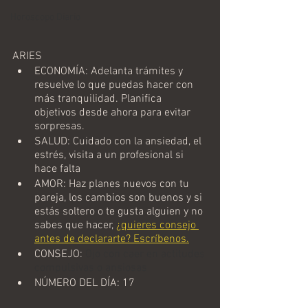
Horoscopo Diario
ARIES
ECONOMÍA: 
Adelanta trámites y 
resuelve lo que puedas hacer con 
más tranquilidad. Planifica 
objetivos desde ahora para evitar 
sorpresas.
SALUD: Cuidado con la ansiedad, el 
estrés, visita a un profesional si 
hace falta
AMOR: Haz planes nuevos con tu 
pareja, los cambios son buenos y si 
estás soltero o te gusta alguien y no 
sabes que hacer,
¿quieres consejo 
antes de declararte? Escríbenos.
CONSEJO: 
Ojo con caer en actitudes 
compulsivas o ansiosas
NÚMERO DEL DÍA: 17