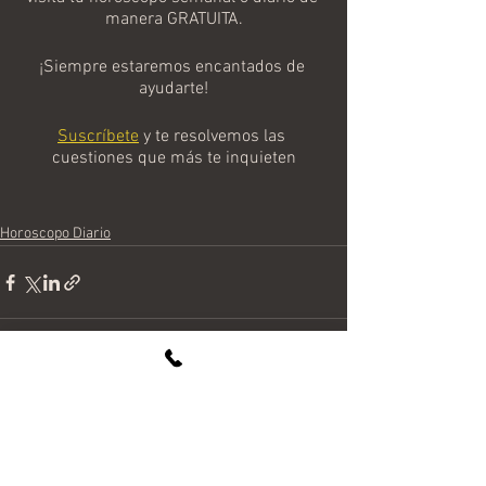
manera GRATUITA.
¡Siempre estaremos encantados de 
ayudarte!
Suscríbete
 y te resolvemos las 
cuestiones que más te inquieten
Horoscopo Diario
Ver todo
Entradas recientes