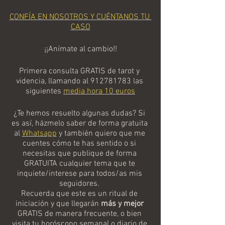
CONFÍA EN NOSOTROS Y CUÉNTANOS TU 
CASO
¡¡Anímate al cambio!!
Primera consulta GRATIS de tarot y 
videncia, llamando al 912781783 las 
siguientes 
media hora 10 euros
¿Te hemos resuelto algunas dudas? Si 
es así, házmelo saber de forma gratuita 
al 
Whatsapp
 y también quiero que me 
cuentes cómo te has sentido o si 
necesitas que publique de forma 
GRATUITA cualquier tema que te 
inquiete/interese para todos/as mis 
seguidores. 
Recuerda que este es un ritual de 
iniciación y que llegarán 
más y mejor
GRATIS de manera frecuente, o bien 
visita tu horóscopo semanal o diario de 