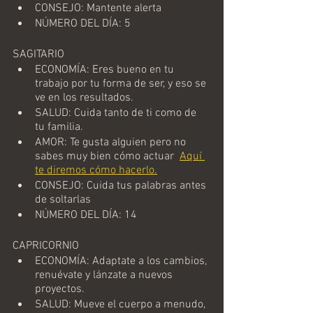
CONSEJO: Mantente alerta
NÚMERO DEL DÍA: 5
SAGITARIO
ECONOMÍA: Eres bueno en tu 
trabajo por tu forma de ser, y eso se 
ve en los resultados.
SALUD: Cuida tanto de ti como de 
tu familia.
AMOR: Te gusta alguien pero no 
sabes muy bien cómo actuar 
Aquí 
te diremos cómo hacerlo.
CONSEJO: Cuida tus palabras antes 
de soltarlas
NÚMERO DEL DÍA: 14
CAPRICORNIO
ECONOMÍA: Adaptate a los cambios, 
renuévate y lánzate a nuevos 
proyectos.
SALUD: Mueve el cuerpo a menudo, 