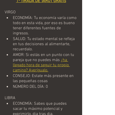
1ª TIRADA DE TAROT GRATIS
VIRGO
ECONOMÍA: Tu economía varía como 
todo en esta vida, por eso es bueno 
tener diferentes fuentes de 
ingresos.
SALUD: Tu estado mental se refleja 
en tus decisiones al alimentarte, 
recuerdalo.
AMOR: Si estás en un punto con tu 
pareja que no puedes más 
¿ha 
llegado hora de seguir tu propio 
camino? Averígualo.
CONSEJO: Estate más presente en 
las pequeñas cosas
NÚMERO DEL DÍA: 0
LIBRA
ECONOMÍA: Sabes que puedes 
sacar tu máximo potencial y 
exprimirlo, dia tras dia.