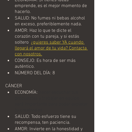
ECONOMÍA: Si tienes ideas 
emprende, es el mejor momento de 
hacerlo.
SALUD: No fumes ni bebas alcohol 
en exceso, preferiblemente nada. 
AMOR: Haz lo que te dicte el 
corazón con tu pareja, y si estás 
soltero 
¿quieres saber YA cuando 
llegará el amor de tu vida? Contacta 
con nosotros.
CONSEJO: Es hora de ser más 
auténtico.
NÚMERO DEL DÍA: 8
CÁNCER
ECONOMÍA: 
hacer escuchar tus 
propuestas y trabajar en equipo 
será importante para poder explotar 
tu creatividad.
SALUD: Todo esfuerzo tiene su 
recompensa, ten paciencia.
AMOR: Invierte en la honestidad y 