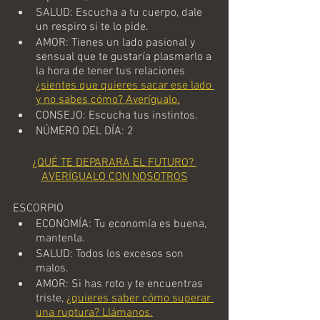
SALUD: Escucha a tu cuerpo, dale 
un respiro si te lo pide.
AMOR: Tienes un lado pasional y 
sensual que te gustaría plasmarlo a 
la hora de tener tus relaciones  
¿sientes que quieres sacar ese lado 
y no sabes cómo? Averígualo.
CONSEJO: Escucha tus instintos.
NÚMERO DEL DÍA: 2
¿QUÉ TE DEPARARÁ EL FUTURO? 
AVERÍGUALO CON NOSOTROS
ESCORPIO
ECONOMÍA: Tu economía es buena, 
mantenla.
SALUD: Todos los excesos son 
malos.
AMOR: Si has roto y te encuentras 
triste,
¿quieres saber cómo superar 
una ruptura? Llámanos.