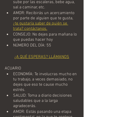
sube por las escaleras, bebe agua, 
sal a caminar, etc.
AMOR: Recibirás un acercamiento 
por parte de alguien que te gusta,  
¿te gustaría saber de quién se 
trata? contáctanos.
CONSEJO: No dejes para mañana lo 
que puedas hacer hoy
NÚMERO DEL DÍA: 55
¿A QUÉ ESPERAS? LLÁMANOS
ACUARIO
ECONOMÍA: Te involucras mucho en 
tu trabajo, a veces demasiado, no 
dejes que eso te cause mucho 
estrés.
SALUD: Toma a diario decisiones 
saludables que a la larga 
agradecerás.
AMOR: Estás pasando una etapa 