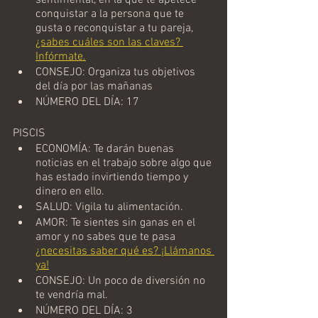
sentimental, en la que te apetece 
conquistar a la persona que te 
gusta o reconquistar a tu pareja, 
¿sabes cuáles son las claves? 
Infórmate.
CONSEJO: Organiza tus objetivos 
del día por las mañanas
NÚMERO DEL DÍA: 17
PISCIS
ECONOMÍA: Te darán buenas 
noticias en el trabajo sobre algo que 
has estado invirtiendo tiempo y 
dinero en ello.
SALUD: Vigila tu alimentación.
AMOR: Te sientes sin ganas en el 
amor y no sabes que te pasa 
¿necesitas saber qué es? ¡Llámanos 
ya!
CONSEJO: Un poco de diversión no 
te vendría mal.
NÚMERO DEL DÍA: 3