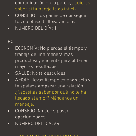
comunicación en la pareja, 
¿quieres 
saber si tu pareja te es infiel? 
CONSEJO: Tus ganas de conseguir 
tus objetivos te llevarán lejos.
NÚMERO DEL DÍA: 11
LEO
ECONOMÍA: No pierdas el tiempo y 
trabaja de una manera más 
productiva y eficiente para obtener 
mayores resultados.
SALUD: No te descuides.
AMOR: Llevas tiempo estando solo y 
te apetece empezar una relación 
¿Necesitas saber por qué no te ha 
llegado el amor? Mándanos un 
mensaje.
CONSEJO: No dejes pasar 
oportunidades.
NÚMERO DEL DÍA: 64