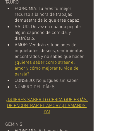
TAURO
ECONOMÍA: Tu eres tu mejor 
recurso a la hora de trabajar, 
demuestra de lo que eres capaz
SALUD: De vez en cuando pegate 
algún capricho de comida, y 
disfrútalo.
AMOR: Vendrán situaciones de 
inquietudes, deseos, sentimientos 
encontrados y no sabes que hacer  
¿quieres saber como atraer el  
amor y cómo mejorar tu vida de 
pareja?
CONSEJO: No juzgues sin saber.
NÚMERO DEL DÍA: 5
¿QUIERES SABER LO CERCA QUE ESTÁS 
DE ENCONTRAR EL AMOR? ¡LLÁMANOS 
YA!
GÉMINIS