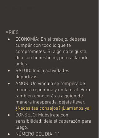
Horoscopo Diario
ARIES
ECONOMÍA: En el trabajo, deberás 
cumplir con todo lo que te 
comprometes. Si algo no te gusta, 
dilo con honestidad, pero aclararlo 
antes.  
SALUD: Inicia actividades 
deportivas  
AMOR: Un vínculo se romperá de 
manera repentina y unilateral. Pero 
también conocerás a alguien de 
manera inesperada, déjate llevar.  
¿Necesitas consejos? ¡Llámanos ya!
CONSEJO: Muéstrate con 
sensibilidad, deja el caparazón para 
luego.
NÚMERO DEL DÍA: 11