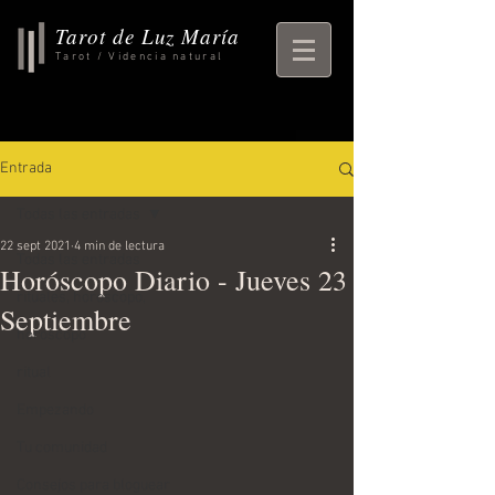
Tarot de Luz María
Tarot / Videncia natural
Entrada
Todas las entradas
22 sept 2021
4 min de lectura
Todas las entradas
Horóscopo Diario - Jueves 23
rituales, horoscopo,
Septiembre
horoscopo
ritual
Empezando
Tu comunidad
Consejos para bloguear