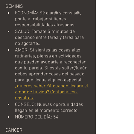
GÉMINIS
ECONOMÍA: Sé clar@ y consis@, 
ponte a trabajar si tienes 
responsabilidades atrasadas. 
SALUD: Tomate 5 minutos de 
descanso entre tarea y tarea para 
no agotarte..  
AMOR: Si sientes las cosas algo 
rutinarias, piensa en actividades 
que pueden ayudarte a reconectar 
con tu pareja. Si estás solter@, aún 
debes aprender cosas del pasado 
para que llegue alguien especial. 
¿quieres saber YA cuando llegará el 
amor de tu vida? Contacta con 
nosotros.
CONSEJO: Nuevas oportunidades 
llegan en el momento correcto.  
NÚMERO DEL DÍA: 54
CÁNCER