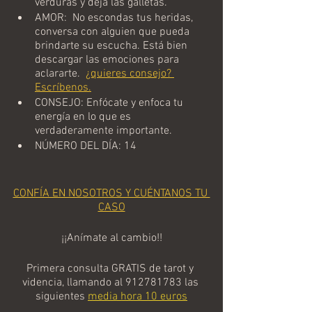
verduras y deja las galletas.
AMOR:  No escondas tus heridas, 
conversa con alguien que pueda 
brindarte su escucha. Está bien 
descargar las emociones para 
aclararte.  
¿quieres consejo? 
Escríbenos.
CONSEJO: Enfócate y enfoca tu 
energía en lo que es 
verdaderamente importante.  
NÚMERO DEL DÍA: 14
CONFÍA EN NOSOTROS Y CUÉNTANOS TU 
CASO
¡¡Anímate al cambio!!
Primera consulta GRATIS de tarot y 
videncia, llamando al 912781783 las 
siguientes
media hora 10 euros