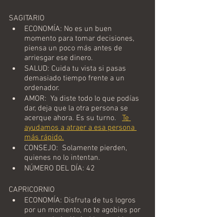
SAGITARIO
ECONOMÍA: No es un buen 
momento para tomar decisiones, 
piensa un poco más antes de 
arriesgar ese dinero.
SALUD: Cuida tu vista si pasas 
demasiado tiempo frente a un 
ordenador.  
AMOR:  Ya diste todo lo que podías 
dar, deja que la otra persona se 
acerque ahora. Es su turno.   
Te 
ayudamos a atraer a esa persona 
más rápido.
CONSEJO:  Solamente pierden, 
quienes no lo intentan. 
NÚMERO DEL DÍA: 42
CAPRICORNIO
ECONOMÍA: Disfruta de tus logros 
por un momento, no te agobies por 