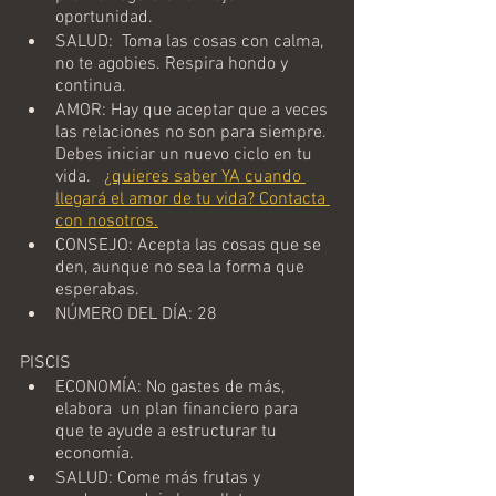
oportunidad. 
SALUD:  Toma las cosas con calma, 
no te agobies. Respira hondo y 
continua.
AMOR: Hay que aceptar que a veces 
las relaciones no son para siempre. 
Debes iniciar un nuevo ciclo en tu 
vida.   
¿quieres saber YA cuando 
llegará el amor de tu vida? Contacta 
con nosotros.
CONSEJO: Acepta las cosas que se 
den, aunque no sea la forma que 
esperabas.
NÚMERO DEL DÍA: 28
PISCIS
ECONOMÍA: No gastes de más, 
elabora  un plan financiero para 
que te ayude a estructurar tu 
economía.
SALUD: Come más frutas y 