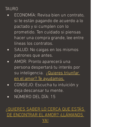
TAURO
ECONOMÍA: Revisa bien un contrato, 
si te están pagando de acuerdo a lo 
pactado y si cumplen con lo 
prometido. Ten cuidado si piensas 
hacer una compra grande, lee entre 
líneas los contratos. 
SALUD: No caigas en los mismos 
patrones que antes.
AMOR: Pronto aparecerá una 
persona despertará tu interés por 
su inteligencia.  
¿Quieres triunfar 
en el amor? Te ayudamos.
CONSEJO: Escucha tu intuición y 
deja descansar tu mente.
NÚMERO DEL DÍA: 15
¿QUIERES SABER LO CERCA QUE ESTÁS 
DE ENCONTRAR EL AMOR? ¡LLÁMANOS 
YA!