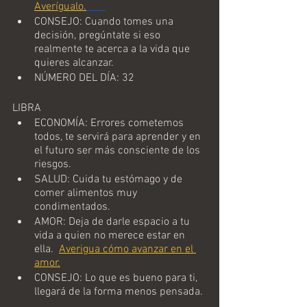
Averígualo.
CONSEJO: Cuando tomes una 
decisión, pregúntate si eso 
realmente te acerca a la vida que 
quieres alcanzar. 
NÚMERO DEL DÍA: 32
LIBRA
ECONOMÍA: Errores cometemos 
todos, te servirá para aprender y en 
el futuro ser más consciente de los 
riesgos. 
SALUD: Cuida tu estómago y de 
comer alimentos muy 
condimentados. 
AMOR: Deja de darle espacio a tu 
vida a quien no merece estar en 
ella. 
Averigua cómo avanzar en el 
amor.
CONSEJO: Lo que es bueno para ti, 
llegará de la forma menos pensada. 