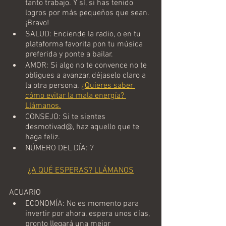
tanto trabajo. Y sí, si has tenido 
logros por más pequeños que sean. 
¡Bravo!  
SALUD: Enciende la radio, o en tu 
plataforma favorita pon tu música 
preferida y ponte a bailar. 
AMOR: Si algo no te convence no te 
obligues a avanzar, déjaselo claro a 
la otra persona. 
¿Quieres saber 
cómo evitar la mala energía? 
Llámanos.
CONSEJO: Si te sientes 
desmotivad@, haz aquello que te 
haga feliz.
NÚMERO DEL DÍA: 7
¿A QUÉ ESPERAS? LLÁMANOS
ACUARIO
ECONOMÍA: No es momento para 
invertir por ahora, espera unos días, 
pronto llegará una mejor 