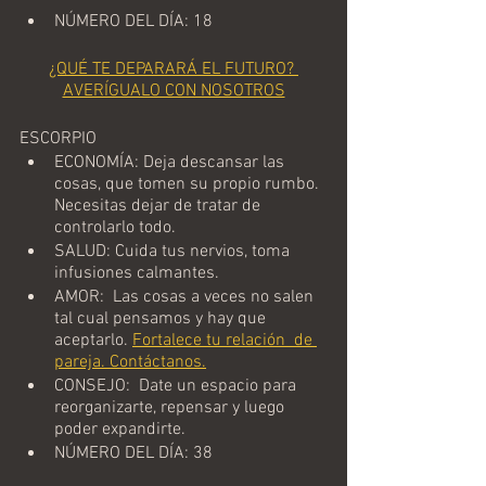
NÚMERO DEL DÍA: 18
¿QUÉ TE DEPARARÁ EL FUTURO? 
AVERÍGUALO CON NOSOTROS
ESCORPIO
ECONOMÍA: Deja descansar las 
cosas, que tomen su propio rumbo. 
Necesitas dejar de tratar de 
controlarlo todo.  
SALUD: Cuida tus nervios, toma 
infusiones calmantes.  
AMOR:  Las cosas a veces no salen 
tal cual pensamos y hay que 
aceptarlo.
Fortalece tu relación  de 
pareja. Contáctanos.
CONSEJO:  Date un espacio para 
reorganizarte, repensar y luego 
poder expandirte.  
NÚMERO DEL DÍA: 38