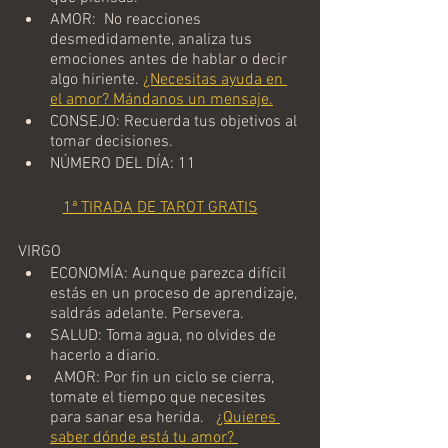
AMOR:  No reacciones 
desmedidamente, analiza tus 
emociones antes de hablar o decir 
algo hiriente.
¿Necesitas ayuda en 
el amor? Mándanos un mensaje.
CONSEJO: Recuerda tus objetivos al 
tomar decisiones.
NÚMERO DEL DÍA: 11
1ª TIRADA DE TAROT GRATIS
VIRGO
ECONOMÍA: Aunque parezca difícil 
estás en un proceso de aprendizaje, 
saldrás adelante. Persevera. 
SALUD: Toma agua, no olvides de 
hacerlo a diario.  
 AMOR: Por fin un ciclo se cierra, 
tomate el tiempo que necesites 
para sanar esa herida.   
¿Quieres 
saber dónde está tu amor? 