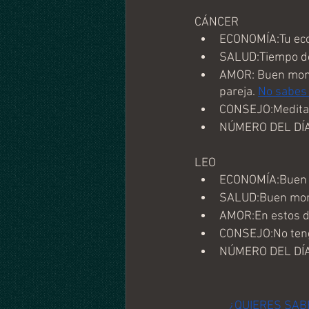
CÁNCER
ECONOMÍA:Tu econ
SALUD:Tiempo de
AMOR: Buen mome
pareja. 
No sabes 
CONSEJO:Medita b
NÚMERO DEL DÍA
LEO
ECONOMÍA:Buen mo
SALUD:Buen mome
AMOR:En estos dí
CONSEJO:No tenga
NÚMERO DEL DÍA
¿QUIERES SAB