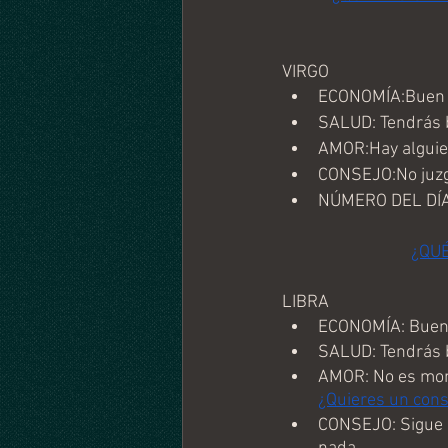
VIRGO
ECONOMÍA:Buen m
SALUD: Tendrás b
AMOR:Hay alguien
CONSEJO:No juzg
NÚMERO DEL DÍA
¿QU
LIBRA
ECONOMÍA: Buen m
SALUD: Tendrás b
AMOR: No es mome
¿Quieres un con
CONSEJO: Sigue a