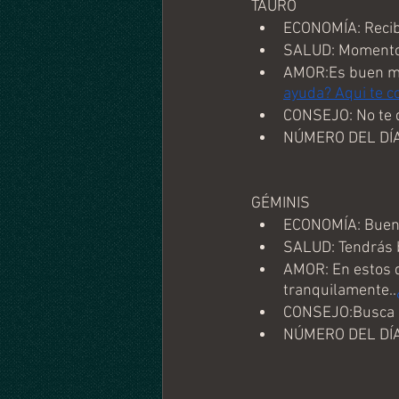
TAURO
ECONOMÍA: Recibi
SALUD: Momento 
AMOR:Es buen mo
ayuda? Aqui te c
CONSEJO: No te d
NÚMERO DEL DÍA
GÉMINIS
ECONOMÍA: Buen 
SALUD: Tendrás b
AMOR: En estos dí
tranquilamente..
CONSEJO:Busca si
NÚMERO DEL DÍA