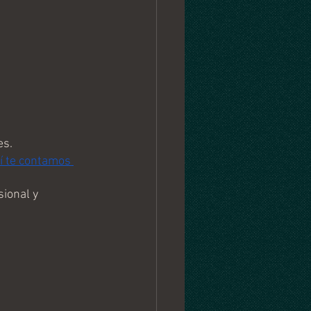
 
es.
í te contamos 
ional y 