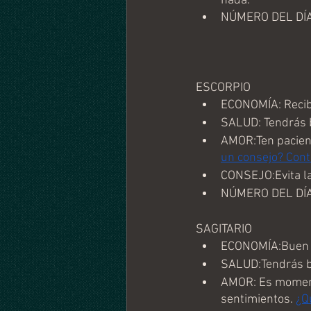
nada.
NÚMERO DEL DÍA
ESCORPIO
ECONOMÍA: Recibi
SALUD: Tendrás b
AMOR:Ten pacienci
un consejo? Cont
CONSEJO:Evita la
NÚMERO DEL DÍA
SAGITARIO
ECONOMÍA:Buen m
SALUD:Tendrás bu
AMOR: Es momento
sentimientos. 
¿Q