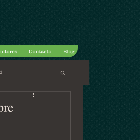
ultores
Contacto
Blog
d
bre