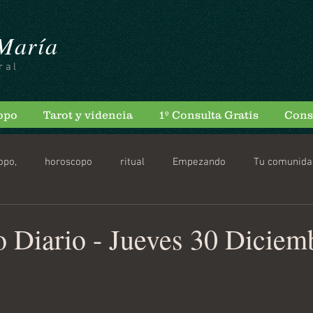
 María
ral
opo
Tarot y videncia
1º Consulta Gratis
Cons
opo,
horoscopo
ritual
Empezando
Tu comunida
scopo Diario
 Diario - Jueves 30 Diciem