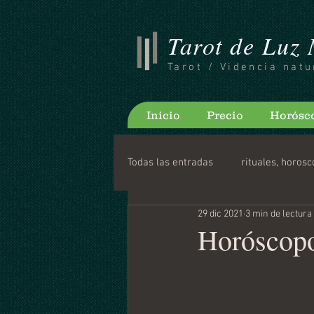
Tarot de Luz
Tarot / Videncia natu
Inicio
Precio
Horósc
Todas las entradas
rituales, horosc
29 dic 2021
3 min de lectura
Consejos para bloguear
Horo
Horóscopo