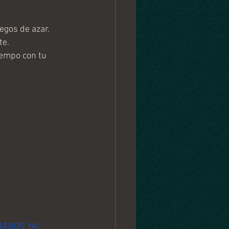
egos de azar.
te.
empo con tu 
MANOS YA!