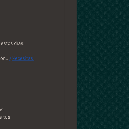
estos días.
ón.. 
¿Necesitas 
as.
 tus 