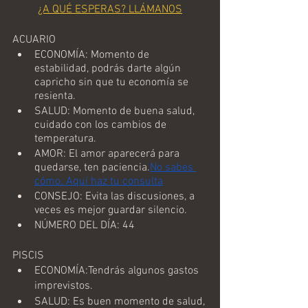
¿A QUÉ ESPERAS? LLÁMANOS
ACUARIO
ECONOMÍA: Momento de 
estabilidad, podrás darte algún 
capricho sin que tu economía se 
resienta.
SALUD: Momento de buena salud, 
cuidado con los cambios de 
temperatura.
AMOR: El amor aparecerá para 
quedarse, ten paciencia.
No sabes 
cómo. Aquí haz tu consulta
CONSEJO: Evita las discusiones, a 
veces es mejor guardar silencio.
NÚMERO DEL DÍA: 44
PISCIS
ECONOMÍA:Tendrás algunos gastos 
imprevistos.
SALUD: Es buen momento de salud, 