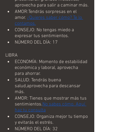
aprovecha para salir a caminar más.
AMOR:Tendrás sorpresas en el 
amor. 
¿Quieres saber cómo? Te lo 
contamos.
CONSEJO: No tengas miedo a 
expresar tus sentimientos.
NÚMERO DEL DÍA: 17
LIBRA
ECONOMÍA: Momento de estabilidad 
económica y laboral, aprovecha 
para ahorrar.
SALUD: Tendrás buena 
salud,aprovecha para descansar 
más.
AMOR: Tienes que mostrar más tus 
sentimientos.
No sabes cómo. Aquí 
haz tu consulta
CONSEJO: Organiza mejor tu tiempo 
y evitarás el estrés.
NÚMERO DEL DÍA: 32