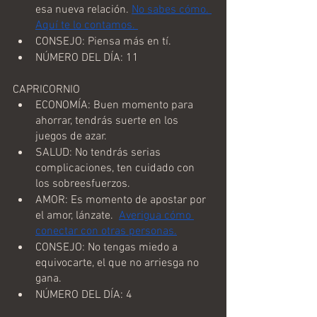
esa nueva relación. 
No sabes cómo. 
Aquí te lo contamos. 
CONSEJO: Piensa más en tí.
NÚMERO DEL DÍA: 11
CAPRICORNIO
ECONOMÍA: Buen momento para 
ahorrar, tendrás suerte en los 
juegos de azar.
SALUD: No tendrás serias 
complicaciones, ten cuidado con 
los sobreesfuerzos.
AMOR: Es momento de apostar por 
el amor, lánzate.  
Averigua cómo 
conectar con otras personas.
CONSEJO: No tengas miedo a 
equivocarte, el que no arriesga no 
gana.
NÚMERO DEL DÍA: 4