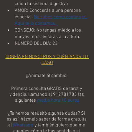
cuida tu sistema digestivo.
AMOR: Conocerás a una persona 
especial. 
No sabes cómo continuar. 
Aquí te lo contamos. 
CONSEJO: No tengas miedo a los 
nuevos retos, estarás a la altura.
NÚMERO DEL DÍA: 23
CONFÍA EN NOSOTROS Y CUÉNTANOS TU 
CASO
¡¡Anímate al cambio!!
Primera consulta GRATIS de tarot y 
videncia, llamando al 912781783 las 
siguientes 
media hora 10 euros
¿Te hemos resuelto algunas dudas? Si 
es así, házmelo saber de forma gratuita 
al 
Whatsapp
 y también quiero que me 
cuentes cómo te has sentido o si 