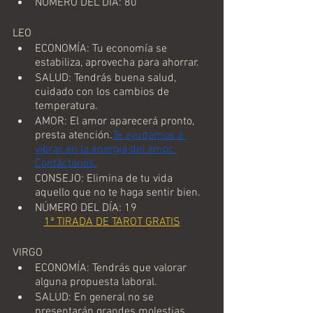
NÚMERO DEL DÍA: 80
LEO
ECONOMÍA: Tu economía se 
estabiliza, aprovecha para ahorrar.
SALUD: Tendrás buena salud, 
cuidado con los cambios de 
temperatura.
AMOR: El amor aparecerá pronto, 
presta atención.
Te ayudamos a 
vibrar en la energía del amor. 
Contáctanos.
CONSEJO: Elimina de tu vida 
aquello que no te haga sentir bien.
NÚMERO DEL DÍA: 19
1ª TIRADA DE TAROT GRATIS
VIRGO
ECONOMÍA: Tendrás que valorar 
alguna propuesta laboral.
SALUD: En general no se 
presentarán grandes molestias, 