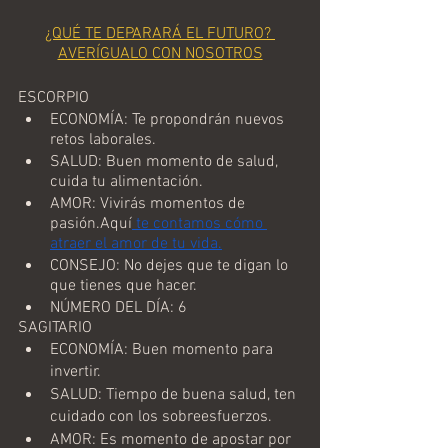
¿QUÉ TE DEPARARÁ EL FUTURO? 
AVERÍGUALO CON NOSOTROS
ESCORPIO
ECONOMÍA: Te propondrán nuevos 
retos laborales.
SALUD: Buen momento de salud, 
cuida tu alimentación.
AMOR: Vivirás momentos de 
pasión.Aquí
 te contamos cómo 
atraer el amor de tu vida.
CONSEJO: No dejes que te digan lo 
que tienes que hacer.
NÚMERO DEL DÍA: 6
SAGITARIO
ECONOMÍA: Buen momento para 
invertir.
SALUD: Tiempo de buena salud, ten 
cuidado con los sobreesfuerzos.
AMOR: Es momento de apostar por 