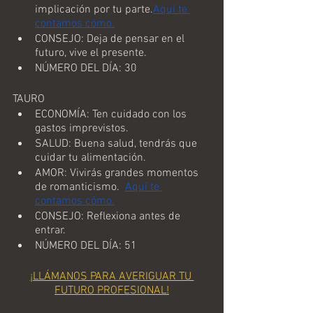
implicación por tu parte.
Aquí te 
contamos cómo.
CONSEJO: Deja de pensar en el 
futuro, vive el presente.
NÚMERO DEL DÍA: 30
TAURO
ECONOMÍA: Ten cuidado con los 
gastos imprevistos.
SALUD: Buena salud, tendrás que 
cuidar tu alimentación.
AMOR: Vivirás grandes momentos 
de romanticismo.  
Aquí te 
contamos cómo.
CONSEJO: Reflexiona antes de 
entrar.
NÚMERO DEL DÍA: 51
¡LLÁMANOS PARA AVERIGUAR TU 
FUTURO PROFESIONAL!