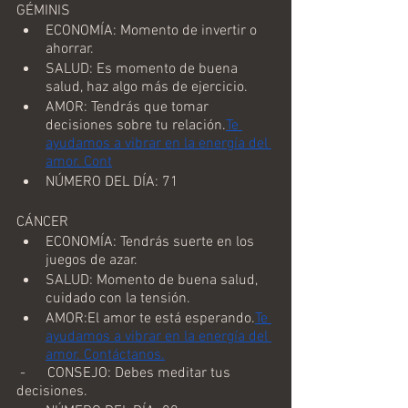
GÉMINIS
ECONOMÍA: Momento de invertir o 
ahorrar.
SALUD: Es momento de buena 
salud, haz algo más de ejercicio.
AMOR: Tendrás que tomar 
decisiones sobre tu relación.
Te 
ayudamos a vibrar en la energía del 
amor. Cont
NÚMERO DEL DÍA: 71
CÁNCER
ECONOMÍA: Tendrás suerte en los 
juegos de azar.
SALUD: Momento de buena salud, 
cuidado con la tensión.
AMOR:El amor te está esperando.
Te 
ayudamos a vibrar en la energía del 
amor. Contáctanos.
 -      CONSEJO: Debes meditar tus 
decisiones.