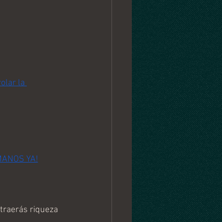
olar la 
MANOS YA!
atraerás riqueza 