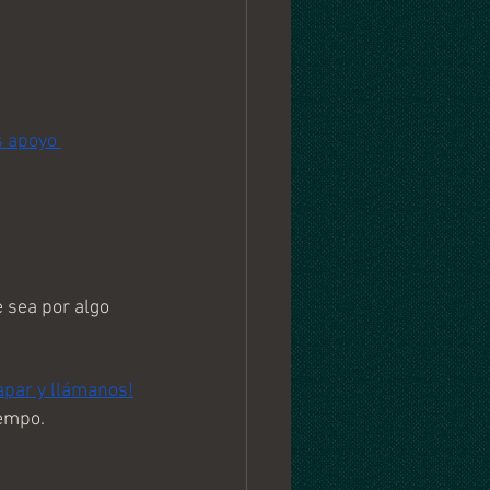
s apoyo 
 sea por algo 
capar y llámanos!
empo. 