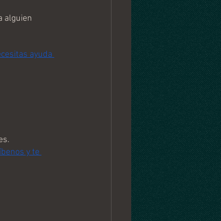
 alguien 
cesitas ayuda 
es.
benos y te 