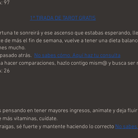
: 97
1ª TIRADA DE TAROT GRATIS
tuna te sonreirá y ese ascenso que estabas esperando, lle
e de más el fin de semana, vuelve a tener una dieta balance
ones mucho.
pasado atrás.  
No sabes cómo. Aquí haz tu consulta
a hacer comparaciones, hazlo contigo mism@ y busca ser m
: 26
pensando en tener mayores ingresos, animate y deja fluir 
más vitaminas, cuídate. 
aigas, sé fuerte y mantente haciendo lo correcto 
No sabes 