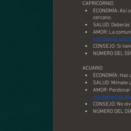
CAPRICORNIO
ECONOMÍA: Así co
cercano. 
SALUD: Deberás 
AMOR: La comunic
para tomar una 
CONSEJO: Si tiene
NÚMERO DEL DÍA
ACUARIO
ECONOMÍA: Haz un
SALUD: Mímate un
AMOR: Perdonar e
resolveremos tod
CONSEJO: No olvid
NÚMERO DEL DÍA