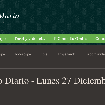
 María
ral
opo
Tarot y videncia
1º Consulta Gratis
Cons
opo,
horoscopo
ritual
Empezando
Tu comunida
scopo Diario
 Diario - Lunes 27 Diciemb