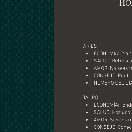
HO
ARIES
ECONOMÍA: Ten cu
SALUD: Refrescat
AMOR: No seas t
CONSEJO: Ponte a 
NÚMERO DEL DÍA
TAURO
ECONOMÍA: Tendrá
SALUD: Haz una p
AMOR: Sientes mu
CONSEJO: Conécta