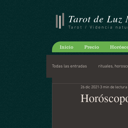
Tarot de Luz
Tarot / Videncia natu
Inicio
Precio
Horósc
Todas las entradas
rituales, horosc
26 dic 2021
3 min de lectura
Consejos para bloguear
Horo
Horóscopo