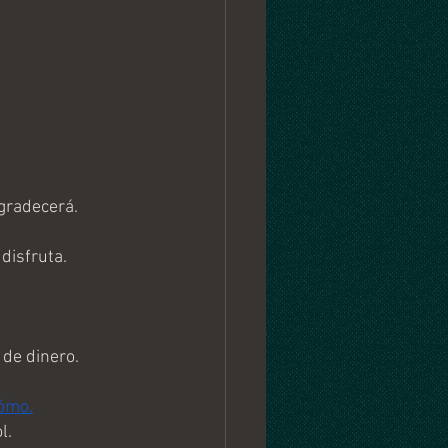
 
 
agradecerá.
disfruta.
de dinero. 
ómo.
l. 