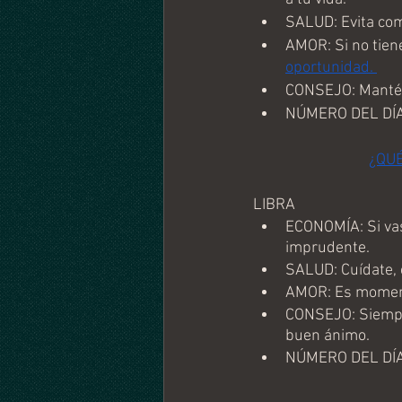
SALUD: Evita com
AMOR: Si no tiene
oportunidad. 
CONSEJO: Mantén
NÚMERO DEL DÍA
¿QU
LIBRA
ECONOMÍA: Si vas
imprudente. 
SALUD: Cuídate, c
AMOR: Es moment
CONSEJO: Siempre
buen ánimo.
NÚMERO DEL DÍA