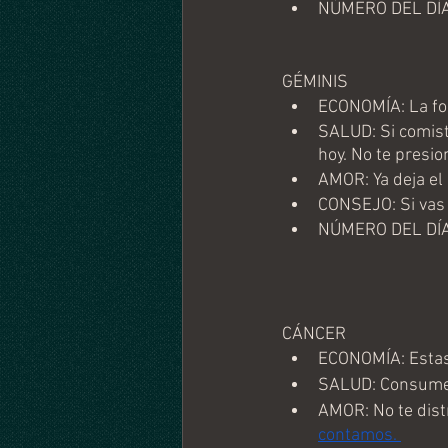
NÚMERO DEL DÍA
GÉMINIS
ECONOMÍA: La for
SALUD: Si comist
hoy. No te presi
AMOR: Ya deja el 
CONSEJO: Si vas 
NÚMERO DEL DÍA
CÁNCER
ECONOMÍA: Estas 
SALUD: Consume 
AMOR: No te distr
contamos. 