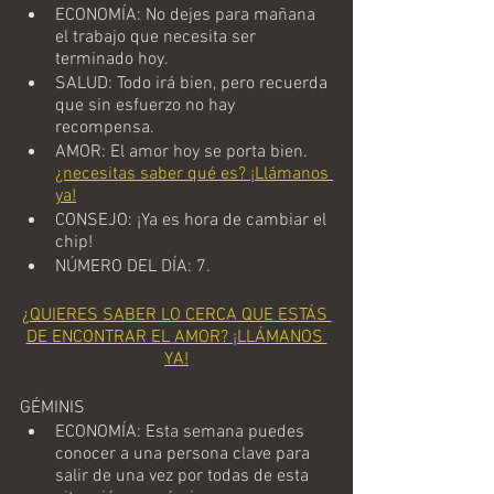
ECONOMÍA: No dejes para mañana 
el trabajo que necesita ser 
terminado hoy.
SALUD: Todo irá bien, pero recuerda 
que sin esfuerzo no hay 
recompensa.
AMOR: El amor hoy se porta bien. 
¿necesitas saber qué es? ¡Llámanos 
ya!
CONSEJO: ¡Ya es hora de cambiar el 
chip!
NÚMERO DEL DÍA: 7.
¿QUIERES SABER LO CERCA QUE ESTÁS 
DE ENCONTRAR EL AMOR? ¡LLÁMANOS 
YA!
GÉMINIS
ECONOMÍA: Esta semana puedes 
conocer a una persona clave para 
salir de una vez por todas de esta 