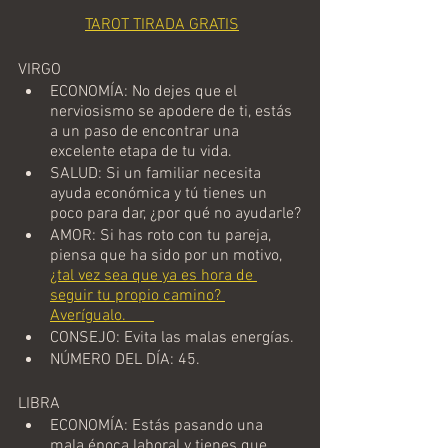
TAROT TIRADA GRATIS
VIRGO
ECONOMÍA: No dejes que el 
nerviosismo se apodere de ti, estás 
a un paso de encontrar una 
excelente etapa de tu vida.
SALUD: Si un familiar necesita 
ayuda económica y tú tienes un 
poco para dar, ¿por qué no ayudarle?
AMOR: Si has roto con tu pareja, 
piensa que ha sido por un motivo, 
¿tal vez sea que ya es hora de 
seguir tu propio camino? 
Averígualo.       
CONSEJO: Evita las malas energías.
NÚMERO DEL DÍA: 45.
LIBRA
ECONOMÍA: Estás pasando una 
mala época laboral y tienes que 