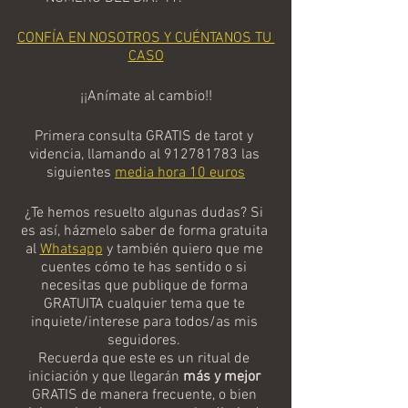
CONFÍA EN NOSOTROS Y CUÉNTANOS TU 
CASO
¡¡Anímate al cambio!!
Primera consulta GRATIS de tarot y 
videncia, llamando al 912781783 las 
siguientes 
media hora 10 euros
¿Te hemos resuelto algunas dudas? Si 
es así, házmelo saber de forma gratuita 
al 
Whatsapp
 y también quiero que me 
cuentes cómo te has sentido o si 
necesitas que publique de forma 
GRATUITA cualquier tema que te 
inquiete/interese para todos/as mis 
seguidores. 
Recuerda que este es un ritual de 
iniciación y que llegarán 
más y mejor
GRATIS de manera frecuente, o bien 