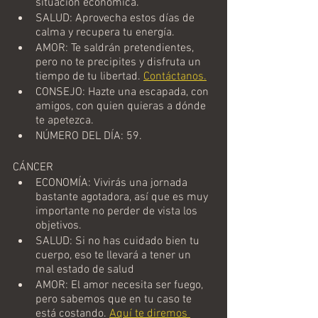
situación económica.
SALUD: Aprovecha estos días de 
calma y recupera tu energía.
AMOR: Te saldrán pretendientes, 
pero no te precipites y disfruta un 
tiempo de tu libertad. 
Contáctanos.
CONSEJO: Hazte una escapada, con 
amigos, con quien quieras a dónde 
te apetezca.
NÚMERO DEL DÍA: 59.
CÁNCER
ECONOMÍA: Vivirás una jornada 
bastante agotadora, así que es muy 
importante no perder de vista los 
objetivos.
SALUD: Si no has cuidado bien tu 
cuerpo, eso te llevará a tener un 
mal estado de salud
AMOR: El amor necesita ser fuego, 
pero sabemos que en tu caso te 
está costando.
Aquí te diremos 