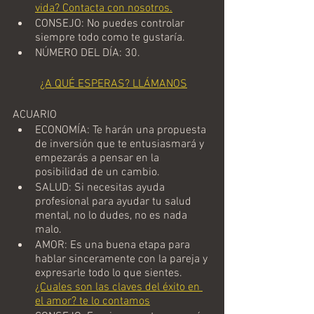
vida? Contacta con nosotros.
CONSEJO: No puedes controlar 
siempre todo como te gustaría.
NÚMERO DEL DÍA: 30.
¿A QUÉ ESPERAS? LLÁMANOS
ACUARIO
ECONOMÍA: Te harán una propuesta 
de inversión que te entusiasmará y 
empezarás a pensar en la 
posibilidad de un cambio.
SALUD: Si necesitas ayuda 
profesional para ayudar tu salud 
mental, no lo dudes, no es nada 
malo.
AMOR: Es una buena etapa para 
hablar sinceramente con la pareja y 
expresarle todo lo que sientes. 
¿Cuales son las claves del éxito en 
el amor? te lo contamos