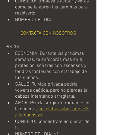
CONSEJO: Empieza a actuar y verás 
como se te abren los caminos para 
resolverlo.
NÚMERO DEL DÍA: 
CONTACTA CON NOSOTROS
PISCIS
ECONOMÍA: Durante las próximas 
semanas, te enfocarás más en tu 
profesión, soñarás con ascensos y 
tendrás fantasías con el trabajo de 
tus sueños.
SALUD: Tu vida privada podría 
volverse caótica, pero no pierdas la 
cabeza intentando arreglarla.
AMOR: Podría surgir un romance en 
la oficina. 
¿necesitas saber qué es? 
¡Llámanos ya!
CONSEJO: Concéntrate en cuidar de 
ti.
NÚMERO DEL DÍA: 41.