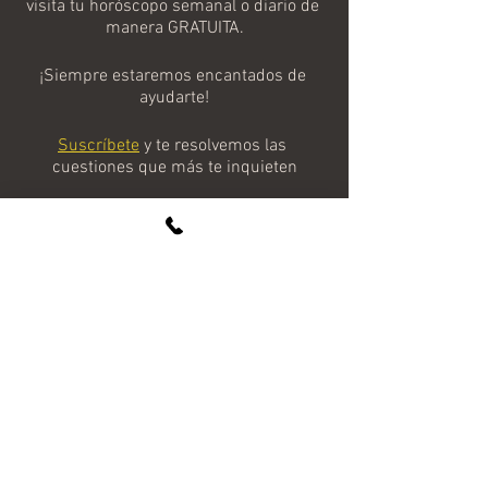
visita tu horóscopo semanal o diario de 
manera GRATUITA.
¡Siempre estaremos encantados de 
ayudarte!
Suscríbete
 y te resolvemos las 
cuestiones que más te inquieten
Horoscopo Diario
Ver todo
Entradas recientes