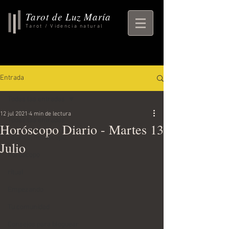
Tarot de Luz María
Tarot / Videncia natural
Entrada
Todas las entradas
12 jul 2021
4 min de lectura
Todas las entradas
Horóscopo Diario - Martes 13
rituales, horoscopo,
Julio
horoscopo
ritual
Empezando
Tu comunidad
Consejos para bloguear