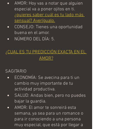
AMOR: Hoy vas a notar que alguien 
especial va a poner ojitos en ti. 
¿quieres saber cuál es tu lado más 
sensual? Averígualo.
CONSEJO: Tienes una oportunidad 
buena en el amor.
NÚMERO DEL DÍA: 5.
¿CUAL ES TU PREDICCIÓN EXACTA EN EL 
AMOR?
SAGITARIO
ECONOMÍA: Se avecina para ti un 
cambio muy importante de tu 
actividad productiva.
SALUD: Andas bien, pero no puedes 
bajar la guardia.
AMOR: El amor te sonreirá esta 
semana, ya sea para un romance o 
para ir conociendo a una persona 
muy especial, que está por llegar a 