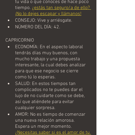
tu vida o que conoces de hace poco 
tiempo.
¿estás tan seguro/a de ello? 
¡No lo dejes escapar y llámanos!
CONSEJO: Vive y arriésgate.
NÚMERO DEL DÍA: 42.
CAPRICORNIO
ECONOMÍA: En el aspecto laboral 
tendrás días muy buenos, con 
mucho trabajo y una propuesta 
interesante, la cual debes analizar 
para que ese negocio se cierre 
como tú lo esperas.
SALUD: En estos tiempos tan 
complicados no te puedes dar el 
lujo de no cuidarte como se debe, 
así que atiéndete para evitar 
cualquier sorpresa.
AMOR: No es tiempo de comenzar 
una nueva relación amorosa. 
Espera un mejor momento. 
¿Necesitas saber si es el amor de tu 