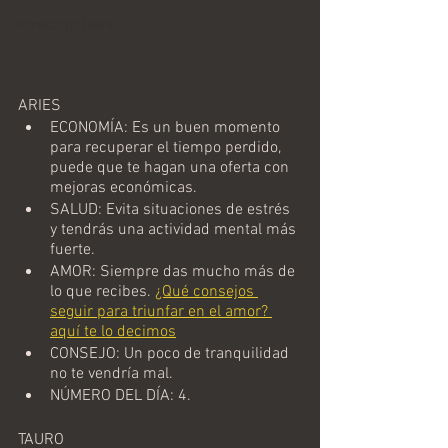
Horoscopo Diario
ARIES
ECONOMÍA: Es un buen momento 
para recuperar el tiempo perdido, 
puede que te hagan una oferta con 
mejoras económicas.
SALUD: Evita situaciones de estrés 
y tendrás una actividad mental más 
fuerte.
AMOR: Siempre das mucho más de 
lo que recibes. 
¿Qué consejos 
seguir para triunfar en el amor? 
aquí te lo decimos
CONSEJO: Un poco de tranquilidad 
no te vendría mal.
NÚMERO DEL DÍA: 4.
TAURO