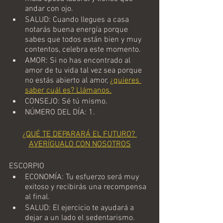
andar con ojo.
SALUD: Cuando llegues a casa 
notarás buena energía porque 
sabes que todos están bien y muy 
contentos, celebra este momento.
AMOR: Si no has encontrado al 
amor de tu vida tal vez sea porque 
no estás abierto al amor, 
¿quieres 
saber cuál es? Llámanos.
CONSEJO: Sé tú mismo.
NÚMERO DEL DÍA: 1.
¿QUÉ TE DEPARARÁ EL FUTURO? 
AVERÍGUALO CON NOSOTROS
ESCORPIO
ECONOMÍA: Tu esfuerzo será muy 
exitoso y recibirás una recompensa 
al final.
SALUD: El ejercicio te ayudará a 
dejar a un lado el sedentarismo. 