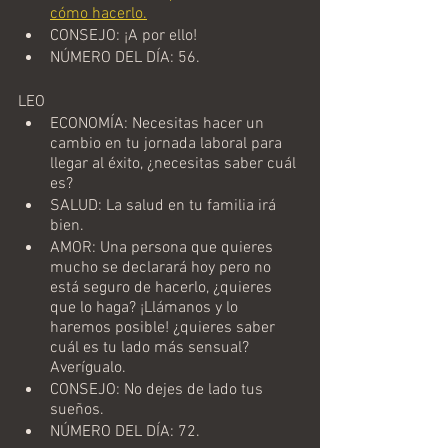
cómo hacerlo.
CONSEJO: ¡A por ello!
NÚMERO DEL DÍA: 56.
LEO
ECONOMÍA: Necesitas hacer un 
cambio en tu jornada laboral para 
llegar al éxito, ¿necesitas saber cuál 
es?
SALUD: La salud en tu familia irá 
bien.
AMOR: Una persona que quieres 
mucho se declarará hoy pero no 
está seguro de hacerlo, ¿quieres 
que lo haga? ¡Llámanos y lo 
haremos posible! ¿quieres saber 
cuál es tu lado más sensual? 
Averígualo.
CONSEJO: No dejes de lado tus 
sueños.
NÚMERO DEL DÍA: 72.                         