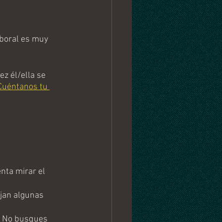
boral es muy 
z él/ella se 
Cuéntanos tu 
nta mirar el 
jan algunas 
. No busques 