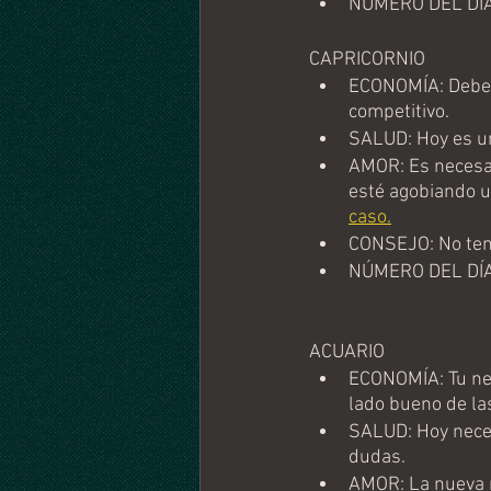
NÚMERO DEL DÍA
CAPRICORNIO
ECONOMÍA: Debes
competitivo.
SALUD: Hoy es un
AMOR: Es necesar
esté agobiando u
caso.
CONSEJO: No tema
NÚMERO DEL DÍA
ACUARIO
ECONOMÍA: Tu nega
lado bueno de la
SALUD: Hoy neces
dudas.
AMOR: La nueva r