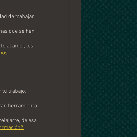
dad de trabajar 
nas que se han 
o al amor, los 
nos.
tu trabajo, 
ran herramienta 
elajarte, de esa 
ormación? 