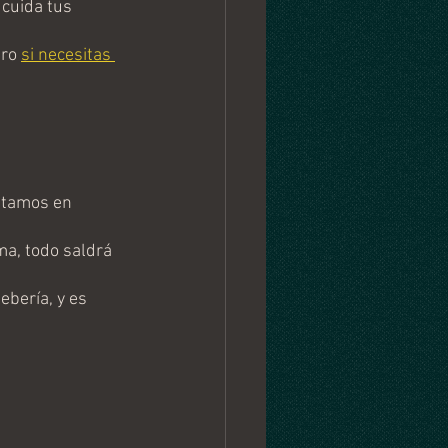
cuida tus 
ro 
si necesitas 
stamos en 
a, todo saldrá 
ebería, y es 