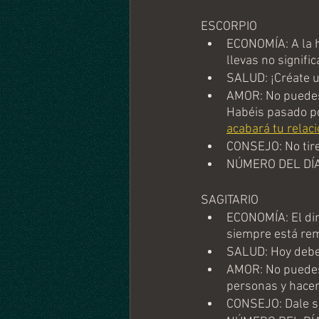
ESCORPIO
ECONOMÍA: A la h
llevas no signific
SALUD: ¡Créate u
AMOR: No puedes 
Habéis pasado por
acabará tu relac
CONSEJO: No tires
NÚMERO DEL DÍA
SAGITARIO
ECONOMÍA: El din
siempre está re
SALUD: Hoy debes 
AMOR: No puedes 
personas y hacer 
CONSEJO: Dale sa