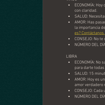
ECONOMÍA: Hoy de
con claridad.
SALUD: Necesitas
AMOR: Has pasado
la importancia de
es? Contáctanos.
CONSEJO: No te 
NÚMERO DEL DÍA
LIBRA
ECONOMÍA: No sab
para darte todas 
SALUD: 15 minuto
AMOR: Hoy es uno 
amor verdadero n
CONSEJO: Cada u
NÚMERO DEL DÍA