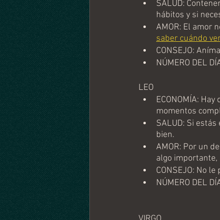
SALUD: Contener 
hábitos y si neces
AMOR: El amor no
saber cuándo ven
CONSEJO: Anímate
NÚMERO DEL DÍA
LEO
ECONOMÍA: Hay qu
momentos compl
SALUD: Si estás 
bien.
AMOR: Por un desc
algo importante, 
CONSEJO: No le p
NÚMERO DEL DÍA
VIRGO