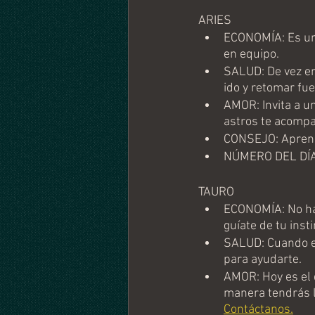
ARIES
ECONOMÍA: Es un b
en equipo. 
SALUD: De vez en
ido y retomar fue
AMOR: Invita a u
astros te acompa
CONSEJO: Aprend
NÚMERO DEL DÍA
TAURO
ECONOMÍA: No hag
guíate de tu insti
SALUD: Cuando e
para ayudarte.
AMOR: Hoy es el d
manera tendrás l
Contáctanos.