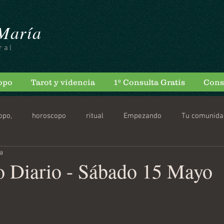
 María
ral
opo
Tarot y videncia
1º Consulta Gratis
Cons
opo,
horoscopo
ritual
Empezando
Tu comunida
ra
scopo Diario
 Diario - Sábado 15 Mayo