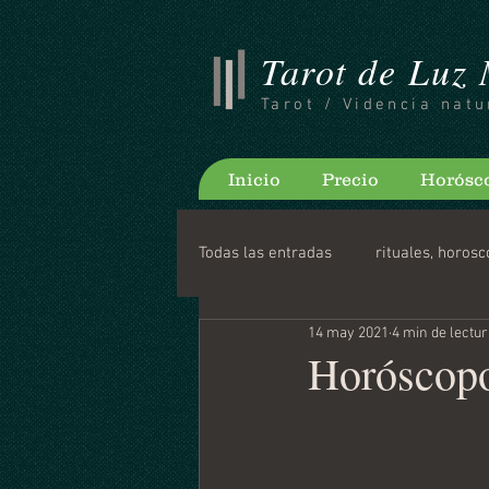
Tarot de Luz
Tarot / Videncia natu
Inicio
Precio
Horósc
Todas las entradas
rituales, horosc
14 may 2021
4 min de lectu
Consejos para bloguear
Horo
Horóscopo