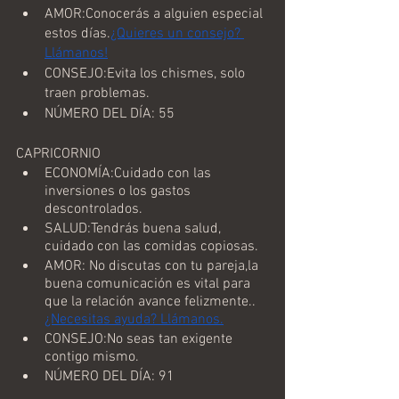
AMOR:Conocerás a alguien especial 
estos días.
¿Quieres un consejo? 
Llámanos!
CONSEJO:Evita los chismes, solo 
traen problemas.
NÚMERO DEL DÍA: 55
CAPRICORNIO
ECONOMÍA:Cuidado con las 
inversiones o los gastos 
descontrolados.
SALUD:Tendrás buena salud, 
cuidado con las comidas copiosas.
AMOR: No discutas con tu pareja,la 
buena comunicación es vital para 
que la relación avance felizmente..
¿Necesitas ayuda? Llámanos.
CONSEJO:No seas tan exigente 
contigo mismo.
NÚMERO DEL DÍA: 91