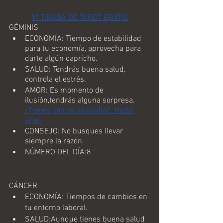
1ª TIRADA DE TAROT GRATIS
GÉMINIS
ECONOMÍA: Tiempo de estabilidad 
para tu economía, aprovecha para 
darte algún capricho.
SALUD: Tendrás buena salud, 
controla el estrés.
AMOR: Es momento de 
ilusión,tendrás alguna sorpresa.
¿Tienes alguna consulta?. Hazla 
aquí.
CONSEJO: No busques llevar 
siempre la razón.
NÚMERO DEL DÍA:8
CÁNCER
ECONOMÍA: Tiempos de cambios en 
tu entorno laboral.
SALUD:Aunque tienes buena salud 