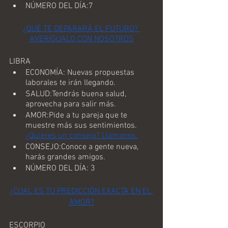
NÚMERO DEL DÍA:7
¿QUÉ TE DEPARARÁ EL FUTURO? 
AVERÍGUALO CON NOSOTROS
LIBRA
ECONOMÍA: Nuevas propuestas 
laborales te irán llegando.
SALUD:Tendrás buena salud, 
aprovecha para salir más.
AMOR:Pide a tu pareja que te 
muestre más sus sentimientos.
¿Quieres un consejo? Llámanos.
CONSEJO:Conoce a gente nueva, 
harás grandes amigos.
NÚMERO DEL DÍA: 3
¿CUAL ES TU PREDICCIÓN EXACTA EN EL 
AMOR?
ESCORPIO