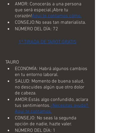
AMOR: Conocerás a una persona 
que será especial.¡Abre tu 
corazón!
Aquí te contamos cómo.
CONSEJO:No seas tan materialista.
NÚMERO DEL DÍA: 72
1ª TIRADA DE TAROT GRATIS
TAURO
ECONOMÍA: Habrá algunos cambios 
en tu entorno laboral.
SALUD: Momento de buena salud, 
no descuides algún que otro dolor 
de cabeza.
AMOR:Estás algo confundido, aclara 
tus sentimientos.
¿Necesitas ayuda? 
Aqui te contamos.
CONSEJO: No seas la segunda 
opción de nadie, hazte valer.
NÚMERO DEL DÍA: 1