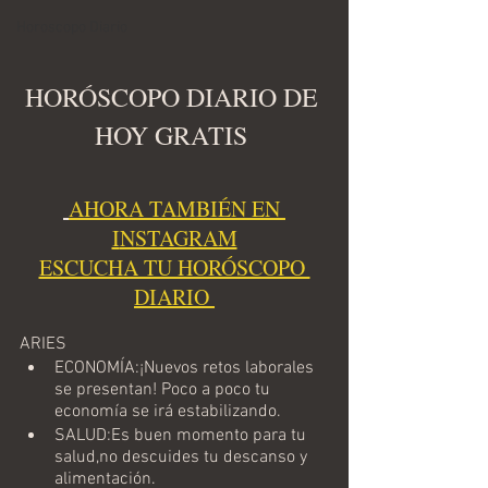
Horoscopo Diario
HORÓSCOPO DIARIO DE 
HOY GRATIS 
AHORA TAMBIÉN EN 
I
NSTAGRAM
ESCUCHA TU HORÓSCOPO 
DIARIO 
ARIES
ECONOMÍA:¡Nuevos retos laborales 
se presentan! Poco a poco tu 
economía se irá estabilizando.
SALUD:Es buen momento para tu 
salud,no descuides tu descanso y 
alimentación.