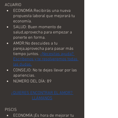
ACUARIO
ECONOMÍA:Recibirás una nueva 
propuesta laboral que mejorará tu 
economía.
SALUD: Buen momento de 
salud,aprovecha para empezar a 
ponerte en forma.
AMOR:No descuides a tu 
pareja,aprovecha para pasar más 
tiempo juntos. 
¿Necesitas ayuda? 
Escríbenos y te resolveremos todas 
las dudas.
CONSEJO: No te dejes llevar por las 
apariencias.
NÚMERO DEL DÍA: 89
¿QUIERES ENCONTRAR EL AMOR? 
LLÁMANOS
PISCIS
ECONOMÍA:¡Es hora de mejorar tu 