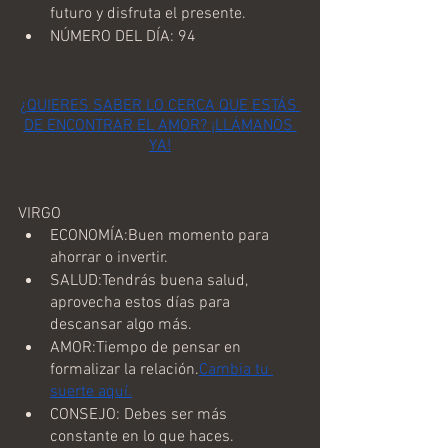
futuro y disfruta el presente.
NÚMERO DEL DÍA: 94
¿QUIERES SABER LO CERCA QUE ESTÁS 
DE ENCONTRAR EL AMOR? ¡LLÁMANOS 
YA!
VIRGO
ECONOMÍA:Buen momento para 
ahorrar o invertir.
SALUD:Tendrás buena salud, 
aprovecha estos días para 
descansar algo más.
AMOR:Tiempo de pensar en 
formalizar la relación.
Cambia tu 
suerte aquí.
CONSEJO: Debes ser más 
constante en lo que haces.