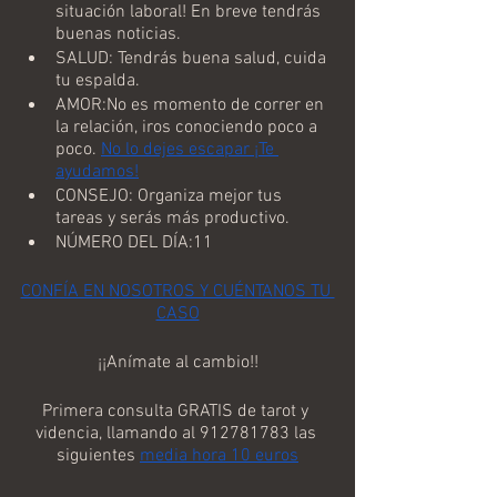
situación laboral! En breve tendrás 
buenas noticias.
SALUD: Tendrás buena salud, cuida 
tu espalda.
AMOR:No es momento de correr en 
la relación, iros conociendo poco a 
poco. 
No lo dejes escapar ¡Te 
ayudamos!
CONSEJO: Organiza mejor tus 
tareas y serás más productivo.
NÚMERO DEL DÍA:11
CONFÍA EN NOSOTROS Y CUÉNTANOS TU 
CASO
¡¡Anímate al cambio!!
Primera consulta GRATIS de tarot y 
videncia, llamando al 912781783 las 
siguientes 
media hora 10 euros