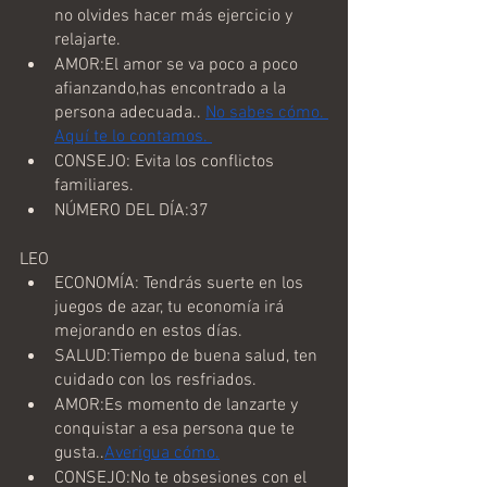
no olvides hacer más ejercicio y 
relajarte.
AMOR:El amor se va poco a poco 
afianzando,has encontrado a la 
persona adecuada.. 
No sabes cómo. 
Aquí te lo contamos. 
CONSEJO: Evita los conflictos 
familiares.
NÚMERO DEL DÍA:37
LEO
ECONOMÍA: Tendrás suerte en los 
juegos de azar, tu economía irá 
mejorando en estos días.
SALUD:Tiempo de buena salud, ten 
cuidado con los resfriados.
AMOR:Es momento de lanzarte y 
conquistar a esa persona que te 
gusta..
Averigua cómo.
CONSEJO:No te obsesiones con el 