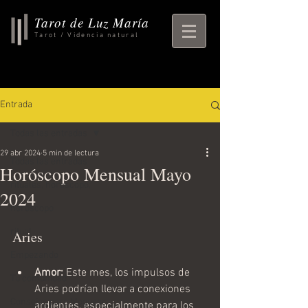
Tarot de Luz María
Tarot / Videncia natural
Entrada
Todas las entradas
29 abr 2024
5 min de lectura
Todas las entradas
Horóscopo Mensual Mayo
rituales, horoscopo,
2024
horoscopo
ritual
Aries
Empezando
Amor:
 Este mes, los impulsos de 
Tu comunidad
Aries podrían llevar a conexiones 
Consejos para bloguear
ardientes, especialmente para los 