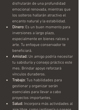
disfrutarán de una profundidad 
emocional renovada, mientras que 
los solteros hallarán atractivo el 
encanto natural y la estabilidad.
Dinero:
 Es un buen momento para 
inversiones a largo plazo, 
especialmente en bienes raíces o 
arte. Tu enfoque conservador te 
beneficiará.
Amistad:
 Un amigo podría necesitar 
tu sabiduría y consejo práctico este 
mes. Brindar apoyo reforzará 
vínculos duraderos.
Trabajo:
 Tus habilidades para 
gestionar y organizar serán 
esenciales para llevar a cabo 
proyectos importantes.
Salud:
 Incorpora más actividades al 
aire libre, como jardinería o paseos 