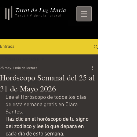
Tarot de Luz María
Tarot / Videncia natural
Entrada
Todas las entradas
25 may
1 min de lectura
Todas las entradas
Horóscopo Semanal del 25 al
rituales, horoscopo,
31 de Mayo 2026
horoscopo
Lee el Horóscopo de todos los días 
ritual
de esta semana gratis en Clara 
Santos. 
Empezando
H
az clic en el horóscopo de tu signo 
Tu comunidad
del zodiaco y lee lo que depara en 
cada día de esta semana. 
Consejos para bloguear