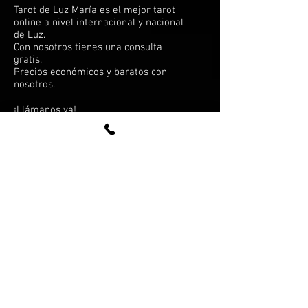
Tarot de Luz María es el mejor tarot
online a nivel internacional y nacional
de Luz.
Con nosotros tienes una consulta
gratis.
Precios económicos y baratos con
nosotros.
¡Llámanos ya!
España:
912 781 783
Ciudad de México, DF:
(55) 4172-5625
Miami, FL:
(786) 405-0953
¿HABLAMOS?
Tarot sobre amor
Tarot con baraja española
Tarot con cartas de póker