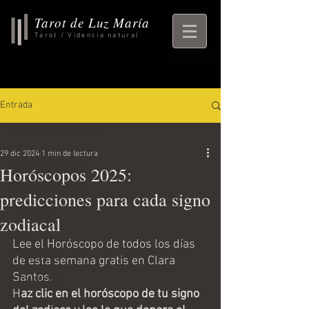
Tarot de Luz María
Tarot / Videncia natural
Entrada
Todas las entradas
29 dic 2024
1 min de lectura
Todas las entradas
Horóscopos 2025:
rituales, horoscopo,
predicciones para cada signo
horoscopo
zodiacal
ritual
Lee el Horóscopo de todos los días 
Empezando
de esta semana gratis en Clara 
Santos. 
Tu comunidad
H
az clic en el horóscopo de tu signo 
Consejos para bloguear