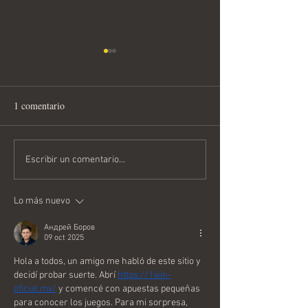
1 comentario
Horóscopo Semanal del 27
Horóscopo Semana
Escribir un comentario...
Julio al 2 de Agosto 2026
al 26 de Julio 202
Lo más nuevo
Андрей Боров
09 oct 2025
Hola a todos, un amigo me habló de este sitio y 
decidí probar suerte. Abrí 
https://1win-
oficial.mx/
 y comencé con apuestas pequeñas 
para conocer los juegos. Para mi sorpresa, 