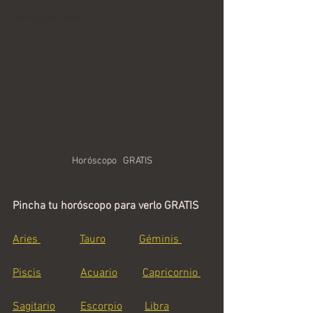
Horoscopo Diario
Horóscopo   GRATIS
Pincha tu horóscopo para verlo GRATIS
Aries 
Tauro
Géminis 
Piscis
Acuario
Capricornio 
Sagitario
Escorpio
Libra