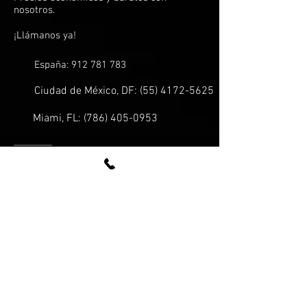
nosotros.
¡Llámanos ya!
España:
912 781 783
Ciudad de México, DF:
(55) 4172-5625
Miami, FL:
(786) 405-0953
¿HABLAMOS?
Tarot sobre amor
Tarot con baraja española
Tarot con cartas de póker
Tarot sobre parejas
ESPECIALISTAS EN:
Tarot futuro inmediato