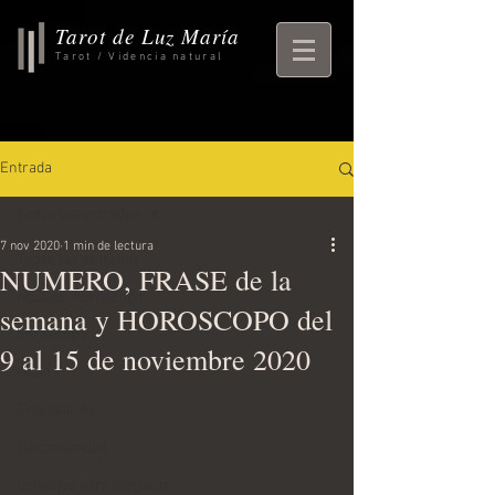
Tarot de Luz María
Tarot / Videncia natural
Entrada
Todas las entradas
7 nov 2020
1 min de lectura
Todas las entradas
NUMERO, FRASE de la
rituales, horoscopo,
semana y HOROSCOPO del
horoscopo
9 al 15 de noviembre 2020
ritual
Empezando
Tu comunidad
Consejos para bloguear