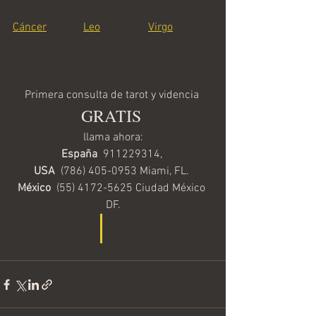
Cáncer
Leo
Virgo
Primera consulta de tarot y videncia 
GRATIS 
llama ahora:
España  
911229314, 
USA  
(786) 405-0953 Miami, FL.  
México  
(55) 4172-5625 Ciudad México 
DF.