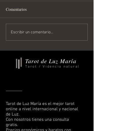
Comentarios
Horóscopo Semanal del 3 al
Horóscopo Semana
Escribir un comentario...
9 de Agosto 2026
Julio al 2 de Ago
Tarot de Luz María
Tarot / Videncia natural
Tarot de Luz María es el mejor tarot
online a nivel internacional y nacional
de Luz.
Con nosotros tienes una consulta
gratis.
Precios económicos y baratos con