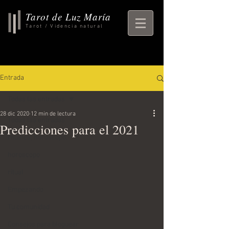
Tarot de Luz María
Tarot / Videncia natural
Entrada
Todas las entradas
28 dic 2020
12 min de lectura
Todas las entradas
Predicciones para el 2021
rituales, horoscopo,
horoscopo
ritual
Empezando
Tu comunidad
Consejos para bloguear