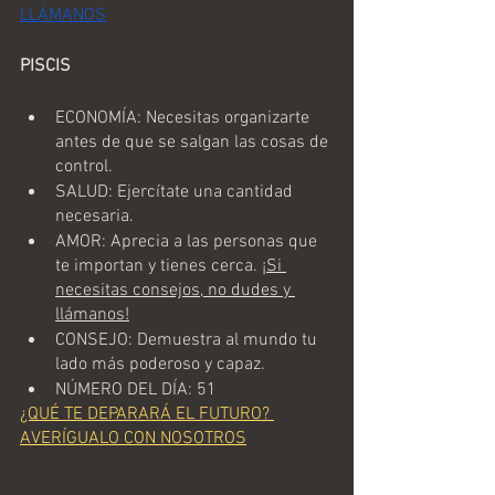
LLÁMANOS
PISCIS
ECONOMÍA: Necesitas organizarte 
antes de que se salgan las cosas de 
control.
SALUD: Ejercítate una cantidad 
necesaria.
AMOR: Aprecia a las personas que 
te importan y tienes cerca. 
¡Si 
necesitas consejos, no dudes y 
llámanos!
CONSEJO: Demuestra al mundo tu 
lado más poderoso y capaz. 
NÚMERO DEL DÍA: 51
¿QUÉ TE DEPARARÁ EL FUTURO? 
AVERÍGUALO CON NOSOTROS