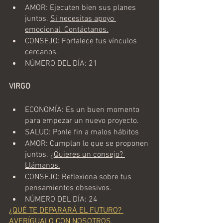
AMOR: Ejecuten bien sus planes 
juntos. 
Si necesitas apoyo 
emocional. Contáctanos.
CONSEJO: Fortalece tus vínculos 
cercanos.
NÚMERO DEL DÍA: 21
VIRGO
ECONOMÍA: Es un buen momento 
para empezar un nuevo proyecto.
SALUD: Ponle fin a malos hábitos
AMOR: Cumplan lo que se proponen 
juntos. 
¿Quieres un consejo? 
Llámanos.
CONSEJO: Reflexiona sobre tus 
pensamientos obsesivos.
NÚMERO DEL DÍA: 24
¿QUÉ TE DEPARARÁ EL FUTURO? 
AVERÍGUALO CON NOSOTROS