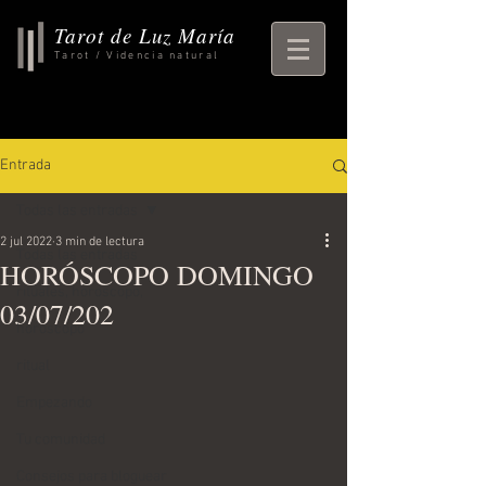
Tarot de Luz María
Tarot / Videncia natural
Entrada
Todas las entradas
2 jul 2022
3 min de lectura
Todas las entradas
HORÓSCOPO DOMINGO
rituales, horoscopo,
03/07/202
horoscopo
ritual
Empezando
Tu comunidad
Consejos para bloguear