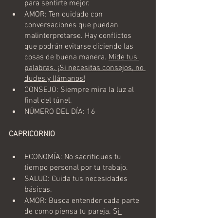
para sentirte mejor. 
AMOR: Ten cuidado con 
conversaciones que puedan 
malinterpretarse. Hay conflictos 
que podrán evitarse diciendo las 
cosas de buena manera. 
Mide tus 
palabras. ¡Si necesitas consejos, no 
dudes y llámanos!
CONSEJO: Siempre mira la luz al 
final del túnel. 
NÚMERO DEL DÍA: 16
CAPRICORNIO
ECONOMÍA: No sacrifiques tu 
tiempo personal por tu trabajo.
SALUD: Cuida tus necesidades 
básicas.
AMOR: Busca entender cada parte 
de como piensa tu pareja. S
i 