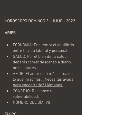
Horoscopo Diario
HORÓSCOPO DOMINGO 3 - JULIO - 2022
ARIES
ECONOMÍA: Encuentra el equilibrio 
entre tu vida laboral y personal.
SALUD: Por el bien de tu salud, 
deberás tomar descanso a diario, 
no te satures. 
AMOR: El amor está más cerca de 
lo que imaginas. 
¿Necesitas ayuda 
para encontrarlo? Llámanos.
CONSEJO: Reconoce tu 
vulnerabilidad.
NÚMERO DEL DÍA: 98
TAURO