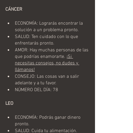
CÁNCER
ECONOMÍA: Lograrás encontrar la 
solución a un problema pronto.
SALUD: Ten cuidado con lo que 
enfrentarás pronto.
AMOR: Hay muchas personas de las 
que podrías enamorarte. 
¡Si 
necesitas consejos, no dudes y 
llámanos!
CONSEJO: Las cosas van a salir 
adelante y a tu favor. 
NÚMERO DEL DÍA: 78
LEO 
ECONOMÍA: Podrás ganar dinero 
pronto.
SALUD: Cuida tu alimentación.