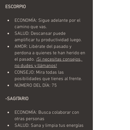
ESCORPIO
ECONOMÍA: Sigue adelante por el 
camino que vas.
SALUD: Descansar puede 
amplificar tu productividad luego.
AMOR: Libérate del pasado y 
perdona a quienes te han herido en 
el pasado. 
¡Si necesitas consejos, 
no dudes y llámanos!
CONSEJO: Mira todas las 
posibilidades que tienes al frente.
NÚMERO DEL DÍA: 75
-SAGITARIO
ECONOMÍA: Busca colaborar con 
otras personas
SALUD: Sana y limpia tus energías 