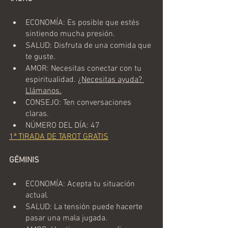
ECONOMÍA: Es posible que estés 
sintiendo mucha presión.
SALUD: Disfruta de una comida que 
te guste.
AMOR: Necesitas conectar con tu 
espiritualidad. 
¿Necesitas ayuda? 
Llámanos.
CONSEJO: Ten conversaciones 
claras.  
NÚMERO DEL DÍA: 47
1ª TIRADA DE TAROT GRATIS
GÉMINIS
ECONOMÍA: Acepta tu situación 
actual.
SALUD: La tensión puede hacerte 
pasar una mala jugada.