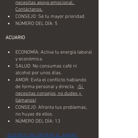
necesitas apoyo emocional. 
Contáctanos.
CONSEJO: Sé tu mayor prioridad.
NÚMERO DEL DÍA: 5
ACUARIO
ECONOMÍA: Activa tu energía laboral 
y económica.
SALUD: No consumas café ni 
alcohol por unos días.
AMOR: Evita el conflicto hablando 
de forma personal y directa.  
¡Si 
necesitas consejos, no dudes y 
llámanos!
CONSEJO: Afronta tus problemas, 
no huyas de ellos.
NÚMERO DEL DÍA: 13
¿QUIERES ENCONTRAR EL AMOR? 