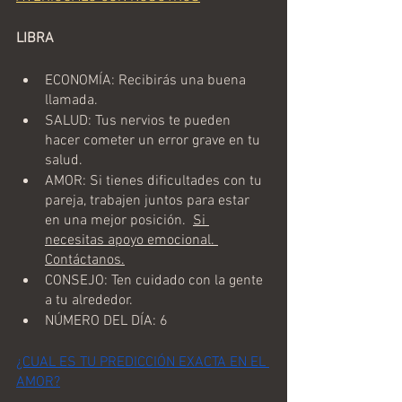
LIBRA
ECONOMÍA: Recibirás una buena 
llamada. 
SALUD: Tus nervios te pueden 
hacer cometer un error grave en tu 
salud.
AMOR: Si tienes dificultades con tu 
pareja, trabajen juntos para estar 
en una mejor posición.  
Si 
necesitas apoyo emocional. 
Contáctanos.
CONSEJO: Ten cuidado con la gente 
a tu alrededor.
NÚMERO DEL DÍA: 6
¿CUAL ES TU PREDICCIÓN EXACTA EN EL 
AMOR?