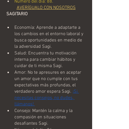
Número del día: 88.
AVERÍGUALO CON NOSOTROS
 SAGITARIO
Economía: Aprende a adaptarte a 
los cambios en el entorno laboral y 
busca oportunidades en medio de 
la adversidad Sagi.
Salud: Encuentra tu motivación 
interna para cambiar hábitos y 
cuidar de ti misma Sagi.
Amor: No te apresures en aceptar 
un amor que no cumple con tus 
expectativas más profundas, el 
verdadero amor espera Sagi. 
¡Si 
necesitas consejos, no dudes, 
llámanos! 
Consejo: Mantén la calma y la 
compasión en situaciones 
desafiantes Sagi.