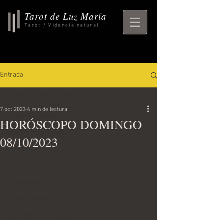
Tarot de Luz María
Tarot / Videncia natural
Entrada
Todas las entradas
7 oct 2023
4 min de lectura
Todas las entradas
HORÓSCOPO DOMINGO
rituales, horoscopo,
08/10/2023
horoscopo
ritual
Empezando
Tu comunidad
Consejos para bloguear