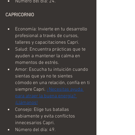
Número del día: 24.
CAPRICORNIO
Economía: Invierte en tu desarrollo 
profesional a través de cursos, 
talleres y capacitaciones Capri.
Salud: Encuentra prácticas que te 
ayuden a mantener la calma en 
momentos de estrés.
Amor: Escucha tu intuición cuando 
sientas que ya no te sientes 
cómodo en una relación, confía en ti 
siempre Capri. 
¿Necesitas ayuda 
para atraer la buena energía? 
¡Llámanos!
Consejo: Elige tus batallas 
sabiamente y evita conflictos 
innecesarios Capri.
Número del día: 49.