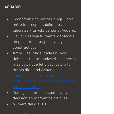
ACUARIO
Economía: Encuentra un equilibrio 
entre tus responsabilidades 
laborales y tu vida personal Acuario.
Salud: Despeja tu mente y enfócate 
en pensamientos positivos y 
constructivos.
Amor: Las infidelidades nunca 
deben ser perdonadas si te generan 
más dolor que felicidad, valora tu 
propia dignidad Acuario. 
¿Quieres 
saber cómo atraer el amor a tu 
vida? ¡Escríbenos y te resolveremos 
todas las dudas
!
Consejo: Lidera con confianza y 
decisión en momentos difíciles.
Número del día: 13.