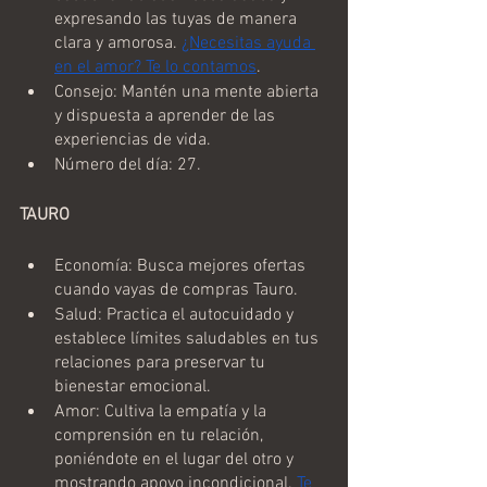
expresando las tuyas de manera 
clara y amorosa. 
¿Necesitas ayuda 
en el amor? Te lo contamos
.
Consejo: Mantén una mente abierta 
y dispuesta a aprender de las 
experiencias de vida.
Número del día: 27.
TAURO
Economía: Busca mejores ofertas 
cuando vayas de compras Tauro.
Salud: Practica el autocuidado y 
establece límites saludables en tus 
relaciones para preservar tu 
bienestar emocional.
Amor: Cultiva la empatía y la 
comprensión en tu relación, 
poniéndote en el lugar del otro y 
mostrando apoyo incondicional. 
Te 