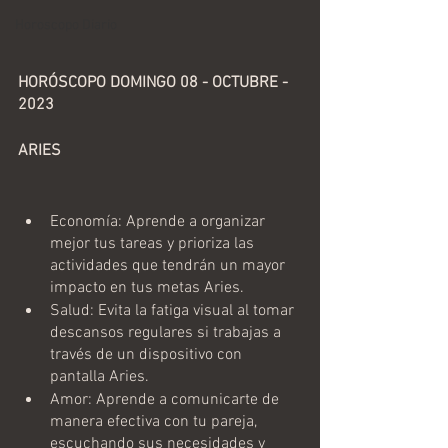
Horoscopo Diario
HORÓSCOPO DOMINGO 08 - OCTUBRE - 
2023 
ARIES
Economía: Aprende a organizar 
mejor tus tareas y prioriza las 
actividades que tendrán un mayor 
impacto en tus metas Aries.
Salud: Evita la fatiga visual al tomar 
descansos regulares si trabajas a 
través de un dispositivo con 
pantalla Aries.
Amor: Aprende a comunicarte de 
manera efectiva con tu pareja, 
escuchando sus necesidades y 