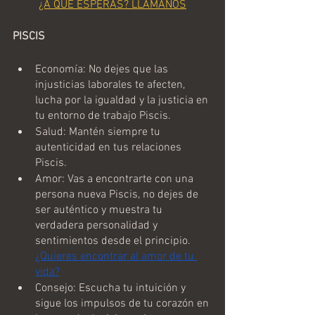
¿A QUÉ ESPERAS? LLÁMANOS
PISCIS
Economía: No dejes que las 
injusticias laborales te afecten, 
lucha por la igualdad y la justicia en 
tu entorno de trabajo Piscis.
Salud: Mantén siempre tu 
autenticidad en tus relaciones 
Piscis.
Amor: Vas a encontrarte con una 
persona nueva Piscis, no dejes de 
ser auténtico y muestra tu 
verdadera personalidad y 
sentimientos desde el principio. 
¿Quieres encontrar al amor de tu 
vida?
Consejo: Escucha tu intuición y 
sigue los impulsos de tu corazón en 