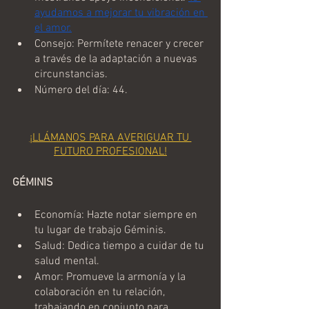
ayudamos a mejorar tu vibración en 
el amor.
Consejo: Permítete renacer y crecer 
a través de la adaptación a nuevas 
circunstancias.
Número del día: 44.
¡LLÁMANOS PARA AVERIGUAR TU 
FUTURO PROFESIONAL!
GÉMINIS
Economía: Hazte notar siempre en 
tu lugar de trabajo Géminis.
Salud: Dedica tiempo a cuidar de tu 
salud mental.
Amor: Promueve la armonía y la 
colaboración en tu relación, 
trabajando en conjunto para 