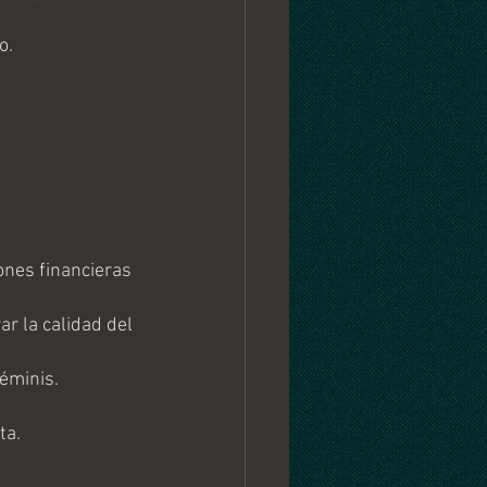
o.
ones financieras 
r la calidad del 
éminis. 
ta.