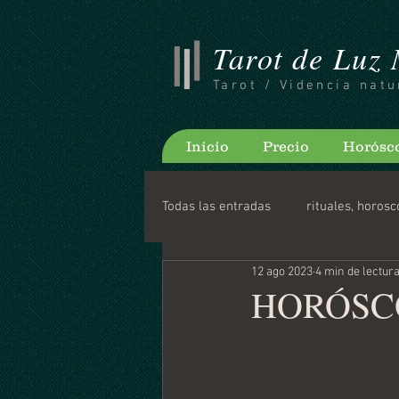
Tarot de Luz
Tarot / Videncia natu
Inicio
Precio
Horósc
Todas las entradas
rituales, horosc
12 ago 2023
4 min de lectur
Consejos para bloguear
Horo
HORÓSCO