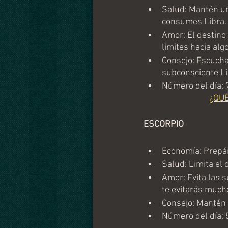
Salud: Mantén un
consumes Libra.
Amor: El destino 
limites hacia algo
Consejo: Escucha
subconsciente Li
Número del día: 
¿QU
ESCORPIO
Economía: Prepár
Salud: Limita el
Amor: Evita las s
te evitarás much
Consejo: Mantén u
Número del día: 