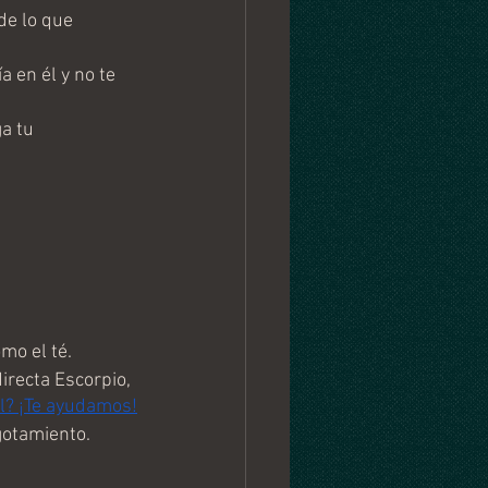
de lo que 
 en él y no te 
a tu 
mo el té.
irecta Escorpio, 
l? ¡Te ayudamos!
agotamiento.