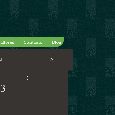
ultores
Contacto
Blog
d
3