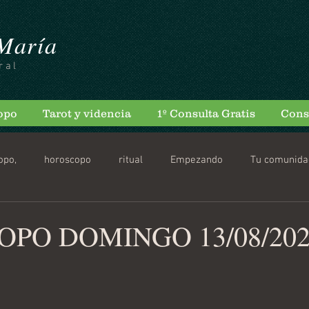
 María
ral
opo
Tarot y videncia
1º Consulta Gratis
Cons
opo,
horoscopo
ritual
Empezando
Tu comunida
a
scopo Diario
PO DOMINGO 13/08/202