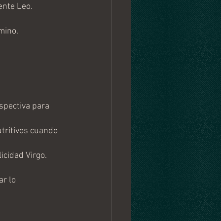
nte Leo. 
mino.
spectiva para 
tritivos cuando 
cidad Virgo. 
r lo 