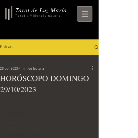
Tarot de Luz María
Tarot / Videncia natural
Entrada
Todas las entradas
28 oct 2023
4 min de lectura
Todas las entradas
HORÓSCOPO DOMINGO
rituales, horoscopo,
29/10/2023
horoscopo
ritual
Empezando
Tu comunidad
Consejos para bloguear