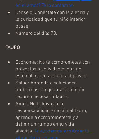
en el amor? Te lo contamos
.	
Consejo: Conéctate con la alegría y 
la curiosidad que tu niño interior 
posee.
Número del día: 70.
TAURO
Economía: No te comprometas con 
proyectos o actividades que no 
estén alineados con tus objetivos.
Salud: Aprende a solucionar 
problemas sin guardarte ningún 
recurso necesario Tauro.
Amor: No le huyas a la 
responsabilidad emocional Tauro, 
aprende a comprometerte y a 
definir un rumbo en tu vida 
afectiva. 
Te ayudamos a mejorar tu 
vibración en el amor.