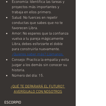
Economía: Identifica las tareas y 
proyectos más importantes y 
trabaja en ellos primero.
Salud: No fuerces en repetir 
conductas que sabes que no te 
favorecen Libra.
Amor: No esperes que la confianza 
vuelva a tu pareja mágicamente 
Libra, debes esforzarte el doble 
para construirla nuevamente. 
¿Quieres saber más? Llámanos.
Consejo: Practica la empatía y evita 
juzgar a los demás sin conocer su 
historia.
Número del día: 15.
¿QUÉ TE DEPARARÁ EL FUTURO? 
AVERÍGUALO CON NOSOTROS
ESCORPIO