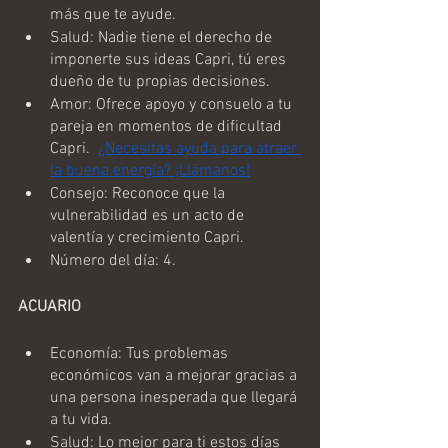
más que te ayude.
Salud: Nadie tiene el derecho de 
imponerte sus ideas Capri, tú eres 
dueño de tu propias decisiones.
Amor: Ofrece apoyo y consuelo a tu 
pareja en momentos de dificultad 
Capri.  
¿Necesitas ayuda para atraer 
la buena energía? ¡Llámanos!
Consejo: Reconoce que la 
vulnerabilidad es un acto de 
valentía y crecimiento Capri.
Número del día: 4.
ACUARIO
Economía: Tus problemas 
económicos van a mejorar gracias a 
una persona inesperada que llegará 
a tu vida.
Salud: Lo mejor para ti estos días 