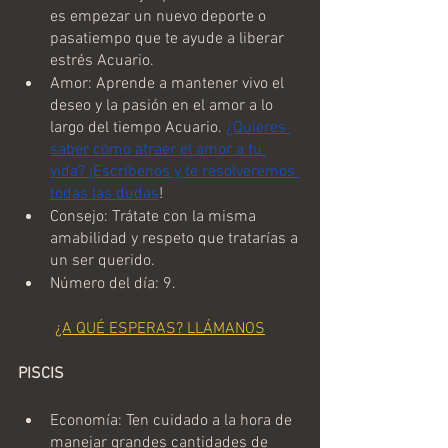
es empezar un nuevo deporte o 
pasatiempo que te ayude a liberar 
estrés Acuario.
Amor: Aprende a mantener vivo el 
deseo y la pasión en el amor a lo 
largo del tiempo Acuario. 
¿Quieres 
saber cómo atraer el amor a tu 
vida? ¡Escríbenos y te resolveremos 
todas las dudas
!
Consejo: Trátate con la misma 
amabilidad y respeto que tratarías a 
un ser querido.
Número del día: 9.
¿A QUÉ ESPERAS? LLÁMANOS
PISCIS
Economía: Ten cuidado a la hora de 
manejar grandes cantidades de 