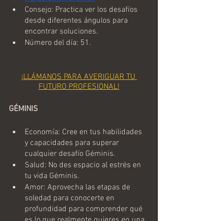
Consejo: Practica ver los desafíos 
desde diferentes ángulos para 
encontrar soluciones.
Número del día: 51.
¡LLÁMANOS PARA AVERIGUAR TU 
FUTURO PROFESIONAL!
GÉMINIS
Economía: Cree en tus habilidades 
y capacidades para superar 
cualquier desafío Géminis.
Salud: No des espacio al estrés en 
tu vida Géminis.
Amor: Aprovecha las etapas de 
soledad para conocerte en 
profundidad para comprender qué 
es lo que realmente quieres en una 