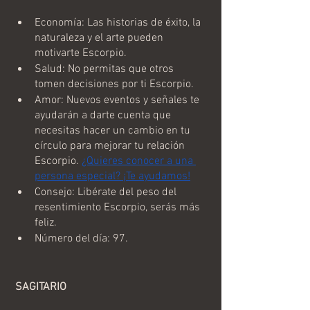
Economía: Las historias de éxito, la 
naturaleza y el arte pueden 
motivarte Escorpio.
Salud: No permitas que otros 
tomen decisiones por ti Escorpio.
Amor: Nuevos eventos y señales te 
ayudarán a darte cuenta que 
necesitas hacer un cambio en tu 
círculo para mejorar tu relación 
Escorpio. 
¿Quieres conocer a una 
persona especial? ¡Te ayudamos!
Consejo: Libérate del peso del 
resentimiento Escorpio, serás más 
feliz.
Número del día: 97.
 SAGITARIO