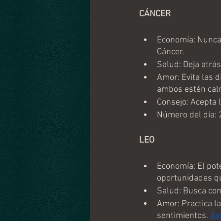
CÁNCER
Economía: Nunca 
Cáncer.
Salud: Deja atrás
Amor: Evita las 
ambos estén cal
Consejo: Acepta 
Número del día: 
LEO 
Economía: El pote
oportunidades qu
Salud: Busca cono
Amor: Practica l
sentimientos. 
Av