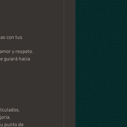
as con tus 
 amor y respeto.
e guiará hacia 
alculados.
oría.
su punto de 