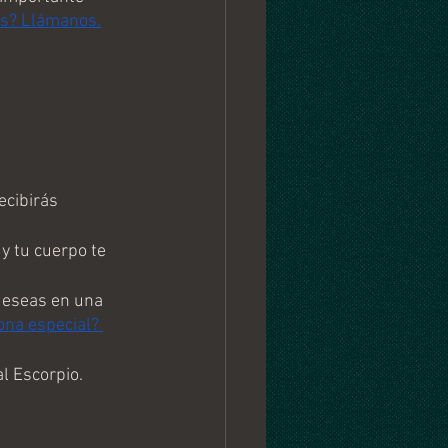
ás? Llámanos.
ecibirás 
y tu cuerpo te 
deseas en una 
ona especial? 
l Escorpio.