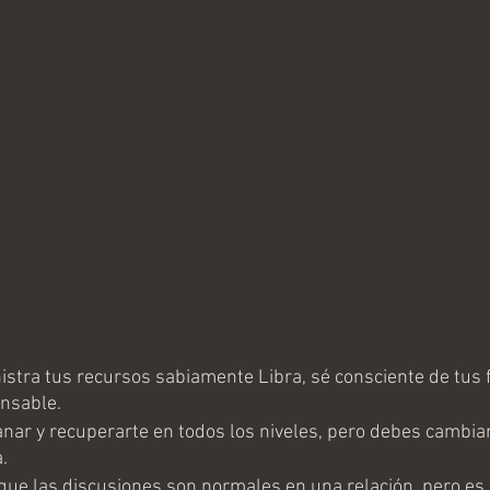
stra tus recursos sabiamente Libra, sé consciente de tus f
nsable.
nar y recuperarte en todos los niveles, pero debes cambiar
.
ue las discusiones son normales en una relación, pero es