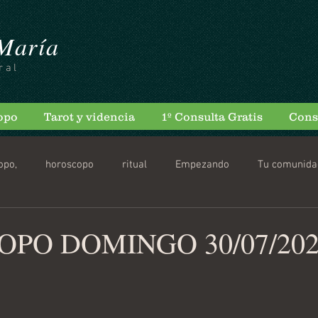
 María
ral
opo
Tarot y videncia
1º Consulta Gratis
Cons
opo,
horoscopo
ritual
Empezando
Tu comunida
scopo Diario
PO DOMINGO 30/07/202