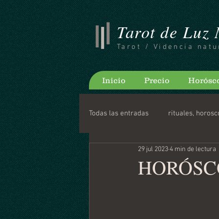
Tarot de Luz
Tarot / Videncia natu
Inicio
Precio
Horósc
Todas las entradas
rituales, horosc
29 jul 2023
4 min de lectura
Consejos para bloguear
Horo
HORÓSCO