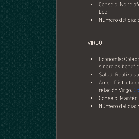
Consejo: No te af
Leo.
Número del día: 
VIRGO
Economía: Colabo
sinergias benefic
Salud: Realiza sa
Amor: Disfruta de
relación Virgo. 
Co
Consejo: Mantén u
Número del día: 