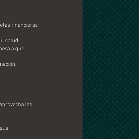
etas financieras 
tu salud.
pera a que 
mación.
 aprovecha las 
 sus 