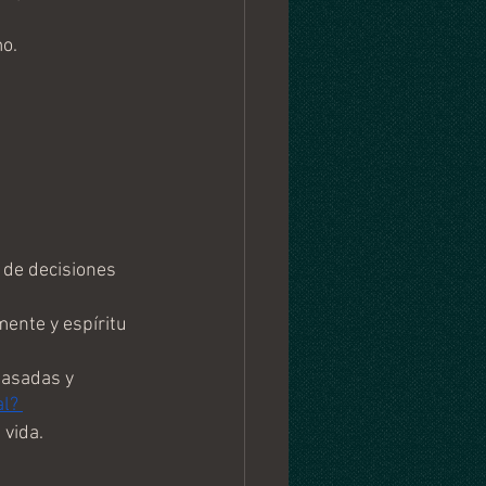
mo.
 de decisiones 
ente y espíritu 
asadas y 
l? 
 vida.