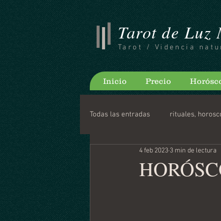
Tarot de Luz
Tarot / Videncia natu
Inicio
Precio
Horósc
Todas las entradas
rituales, horosc
4 feb 2023
3 min de lectura
Consejos para bloguear
Horo
HORÓSCO