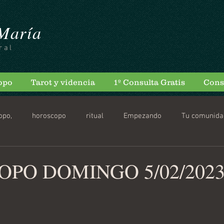
 María
ral
opo
Tarot y videncia
1º Consulta Gratis
Cons
opo,
horoscopo
ritual
Empezando
Tu comunida
scopo Diario
PO DOMINGO 5/02/202