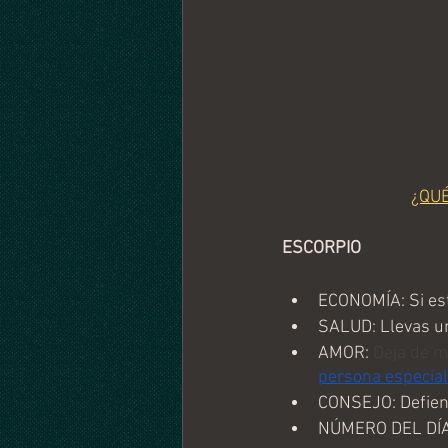
¿QU
ESCORPIO
ECONOMÍA: Si est
SALUD: Llevas un
AMOR:
 Deja de m
persona especial
CONSEJO: Defiend
NÚMERO DEL DÍA