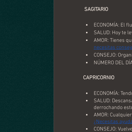
 SAGITARIO
ECONOMÍA: El flu
SALUD: Hoy te lev
AMOR: Tienes que
necesitas consej
CONSEJO: Organiz
NÚMERO DEL DÍA
CAPRICORNIO
ECONOMÍA: Tendrá
SALUD: Descansa 
derrochando esto
AMOR: Cualquier a
¿Necesitas ayuda
CONSEJO: Vuelve 