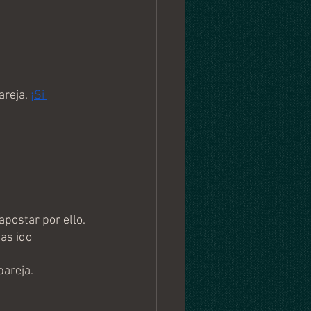
reja. 
¡Si 
postar por ello.
as ido 
areja. 