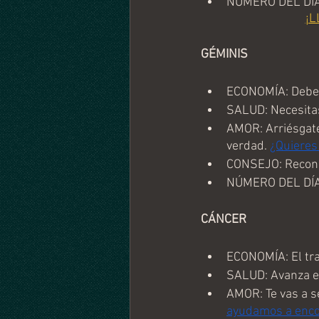
NÚMERO DEL DÍA
¡L
GÉMINIS
ECONOMÍA: Debes 
SALUD: Necesitas 
AMOR: Arriésgate 
verdad. 
¿Quieres
CONSEJO: Recono
NÚMERO DEL DÍA
CÁNCER
ECONOMÍA: El tra
SALUD: Avanza en
AMOR: Te vas a se
ayudamos a enco