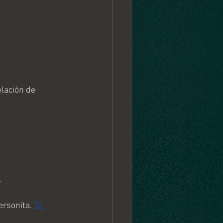
lación de 
 
rsonita. 
Te 