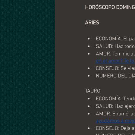
HORÓSCOPO DOMINGO
ARIES
ECONOMÍA: El pa
SALUD: Haz todo l
AMOR: Ten iniciat
en el amor? Te l
CONSEJO: Se vien
NÚMERO DEL DÍA
TAURO
ECONOMÍA: Tendrá
SALUD: Haz ejerc
AMOR: Enamórate 
ayudamos a mejor
CONSEJO: Deja at