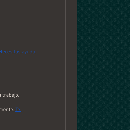
Necesitas ayuda 
 trabajo.
mente. 
Te 