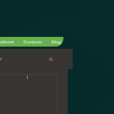
ultores
Contacto
Blog
d
3