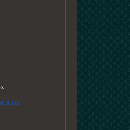
o. 
er a una 