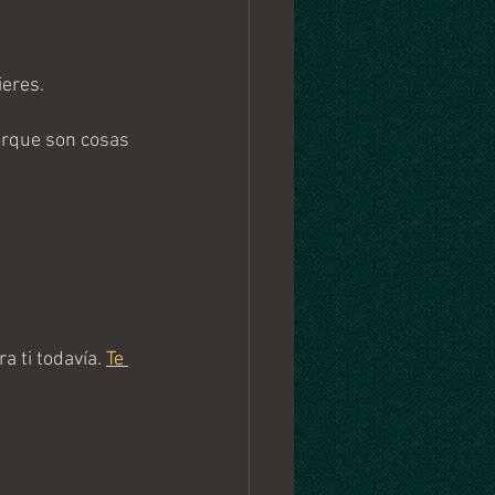
ieres.
orque son cosas 
 ti todavía. 
Te 