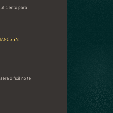
ficiente para 
MANOS YA!
erá difícil no te 