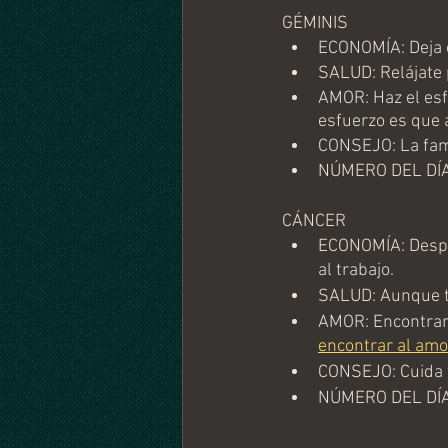
GÉMINIS
ECONOMÍA: Deja e
SALUD: Relájate 
AMOR: Haz el esf
esfuerzo es que 
CONSEJO: La fami
NÚMERO DEL DÍA
CÁNCER
ECONOMÍA: Despué
al trabajo.
SALUD: Aunque t
AMOR: Encontrará
encontrar al amo
CONSEJO: Cuida tu
NÚMERO DEL DÍA