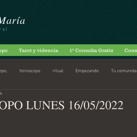
 María
ral
opo
Tarot y videncia
1º Consulta Gratis
Cons
opo,
horoscopo
ritual
Empezando
Tu comunida
ra
scopo Diario
PO LUNES 16/05/2022