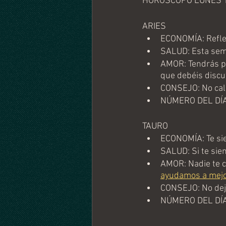
HORÓSCOPO LUNES 
ARIES
ECONOMÍA: Reflex
SALUD: Esta sem
AMOR: Tendrás pe
que debéis discut
CONSEJO: No call
NÚMERO DEL DÍA
TAURO
ECONOMÍA: Te sie
SALUD: Si te sien
AMOR: Nadie te c
ayudamos a mejor
CONSEJO: No dej
NÚMERO DEL DÍA