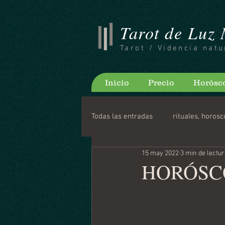
Tarot de Luz
Tarot / Videncia natu
Inicio
Precio
Horósc
Todas las entradas
rituales, horosc
15 may 2022
3 min de lectu
Consejos para bloguear
Horo
HORÓSCO