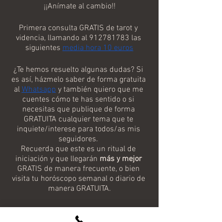
¡¡Anímate al cambio!!
Primera consulta GRATIS de tarot y 
videncia, llamando al 912781783 las 
siguientes 
media hora 10 euros
¿Te hemos resuelto algunas dudas? Si 
es así, házmelo saber de forma gratuita 
al 
Whatsapp
 y también quiero que me 
cuentes cómo te has sentido o si 
necesitas que publique de forma 
GRATUITA cualquier tema que te 
inquiete/interese para todos/as mis 
seguidores. 
Recuerda que este es un ritual de 
iniciación y que llegarán 
más y mejor
GRATIS de manera frecuente, o bien 
visita tu horóscopo semanal o diario de 
manera GRATUITA.
¡Siempre estaremos encantados de 
ayudarte!