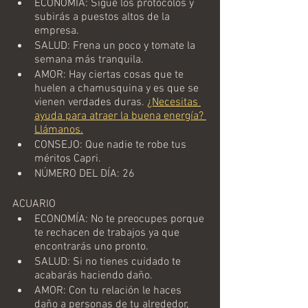
ECONOMÍA: Sigue los protocolos y 
subirás a puestos altos de la 
empresa.
SALUD: Frena un poco y tomate la 
semana más tranquila.
AMOR: Hay ciertas cosas que te 
huelen a chamusquina y es que se 
vienen verdades duras. 
¿Necesitas 
ayuda para atraer la buena energía? 
Llámanos.
CONSEJO: Que nadie te robe tus 
méritos Capri.
NÚMERO DEL DÍA: 26
ACUARIO
ECONOMÍA: No te preocupes porque 
te rechacen de trabajos ya que 
encontrarás uno pronto.
SALUD: Si no tienes cuidado te 
acabarás haciendo daño.
AMOR: Con tu relación le haces 
daño a personas de tu alrededor, 