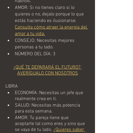
hábitos.
AMOR: Si no tienes claro si lo 
quieres o no, dejalo porque lo que 
estás haciendo es ilusionarse. 
Consulta cómo atraer la energía del 
amor a tu vida.
CONSEJO: Necesitas mejores 
personas a tu lado.
NÚMERO DEL DÍA: 3
¿QUÉ TE DEPARARÁ EL FUTURO? 
AVERÍGUALO CON NOSOTROS
LIBRA
ECONOMÍA: Necesitas un jefe que 
realmente crea en ti.
SALUD: Necesitas más potencia 
para esta semana. 
AMOR: Tu pareja tiene que 
aceptarte tal como eres y sino que 
se vaya de tu lado. 
¿Quieres saber 