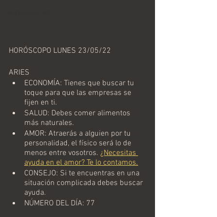
Horoscopo Diario
HORÓSCOPO LUNES 23/05/22
ARIES
ECONOMÍA: Tienes que buscar tu 
toque para que las empresas se 
fijen en ti.
SALUD: Debes comer alimentos 
más naturales.
AMOR: Atraerás a alguien por tu 
personalidad, el físico será lo de 
menos entre vosotros. 
¿Necesitas 
ayuda en el amor? Te lo contamos.
CONSEJO: Si te encuentras en una 
situación complicada debes buscar 
ayuda.
NÚMERO DEL DÍA: 77