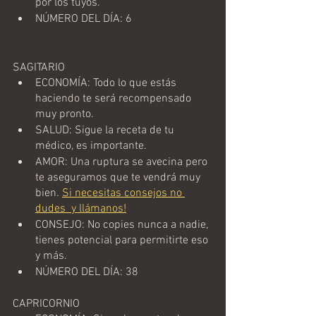
por los tuyos.
NÚMERO DEL DÍA: 6
SAGITARIO
ECONOMÍA: Todo lo que estás 
haciendo te será recompensado 
muy pronto.
SALUD: Sigue la receta de tu 
médico, es importante.
AMOR: Una ruptura se avecina pero 
te aseguramos que te vendrá muy 
bien. 
Si necesitas consejos no 
dudes  y llámanos!
CONSEJO: No copies nunca a nadie, 
tienes potencial para permitirte eso 
y más.
NÚMERO DEL DÍA: 38
CAPRICORNIO