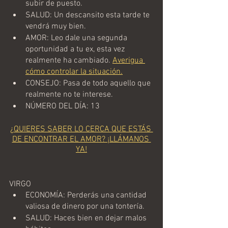
subir de puesto.
SALUD: Un descansito esta tarde te 
vendrá muy bien.
AMOR: Leo dale una segunda 
oportunidad a tu ex, esta vez 
realmente ha cambiado. 
Averigua 
cómo controlar la situación.
CONSEJO: Pasa de todo aquello que 
realmente no te interese.
NÚMERO DEL DÍA: 13
¿QUIERES SABER LO CERCA QUE ESTÁS 
DE ENCONTRAR EL AMOR? ¡LLÁMANOS 
YA!
VIRGO
ECONOMÍA: Perderás una cantidad 
valiosa de dinero por una tontería.
SALUD: Haces bien en dejar malos 