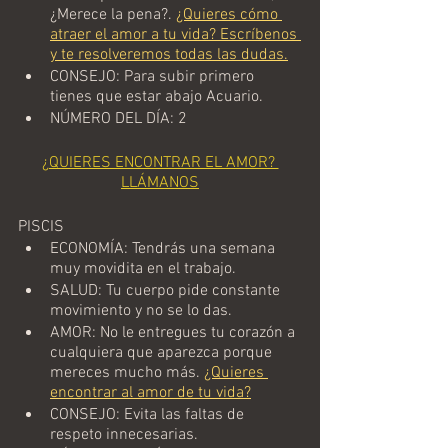
¿Merece la pena?. 
¿Quieres cómo 
atraer el amor a tu vida? Escríbenos 
y te resolveremos todas las dudas.
CONSEJO: Para subir primero 
tienes que estar abajo Acuario.
NÚMERO DEL DÍA: 2
¿QUIERES ENCONTRAR EL AMOR? 
LLÁMANOS
PISCIS
ECONOMÍA: Tendrás una semana 
muy movidita en el trabajo.
SALUD: Tu cuerpo pide constante 
movimiento y no se lo das.
AMOR: No le entregues tu corazón a 
cualquiera que aparezca porque 
mereces mucho más. 
¿Quieres 
encontrar al amor de tu vida?
CONSEJO: Evita las faltas de 
respeto innecesarias.