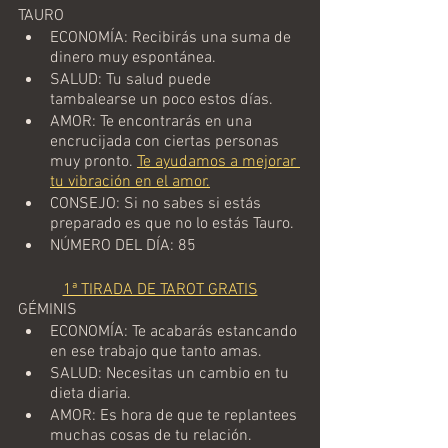
TAURO
ECONOMÍA: Recibirás una suma de 
dinero muy espontánea.
SALUD: Tu salud puede 
tambalearse un poco estos días.
AMOR: Te encontrarás en una 
encrucijada con ciertas personas 
muy pronto. 
Te ayudamos a mejorar 
tu vibración en el amor.
CONSEJO: Si no sabes si estás 
preparado es que no lo estás Tauro.
NÚMERO DEL DÍA: 85
1ª TIRADA DE TAROT GRATIS
GÉMINIS
ECONOMÍA: Te acabarás estancando 
en ese trabajo que tanto amas.
SALUD: Necesitas un cambio en tu 
dieta diaria.
AMOR: Es hora de que te replantees 
muchas cosas de tu relación. 