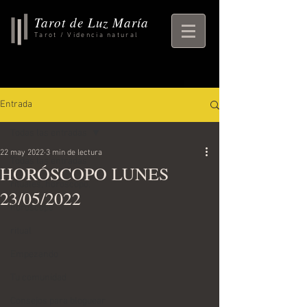
Tarot de Luz María
Tarot / Videncia natural
Entrada
Todas las entradas
22 may 2022
3 min de lectura
Todas las entradas
HORÓSCOPO LUNES
rituales, horoscopo,
23/05/2022
horoscopo
ritual
Empezando
Tu comunidad
Consejos para bloguear