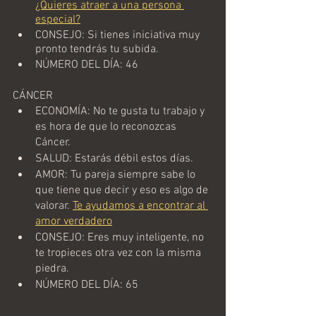
¿Quieres atraer a una persona 
especial?
CONSEJO: Si tienes iniciativa muy 
pronto tendrás tu subida.
NÚMERO DEL DÍA: 46
CÁNCER
ECONOMÍA: No te gusta tu trabajo y 
es hora de que lo reconozcas 
Cáncer.
SALUD: Estarás débil estos días.
AMOR: Tu pareja siempre sabe lo 
que tiene que decir y eso es algo de 
valorar. 
Te ayudamos a encontrar al 
amor verdadero
CONSEJO: Eres muy inteligente, no 
te tropieces otra vez con la misma 
piedra.
NÚMERO DEL DÍA: 65