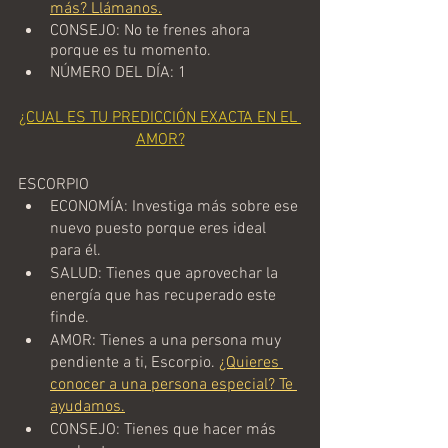
más? Llámanos.
CONSEJO: No te frenes ahora 
porque es tu momento.
NÚMERO DEL DÍA: 1
¿CUAL ES TU PREDICCIÓN EXACTA EN EL 
AMOR?
ESCORPIO
ECONOMÍA: Investiga más sobre ese 
nuevo puesto porque eres ideal 
para él.
SALUD: Tienes que aprovechar la 
energía que has recuperado este 
finde.
AMOR: Tienes a una persona muy 
pendiente a ti, Escorpio. 
¿Quieres 
conocer a una persona especial? Te 
ayudamos.
CONSEJO: Tienes que hacer más 