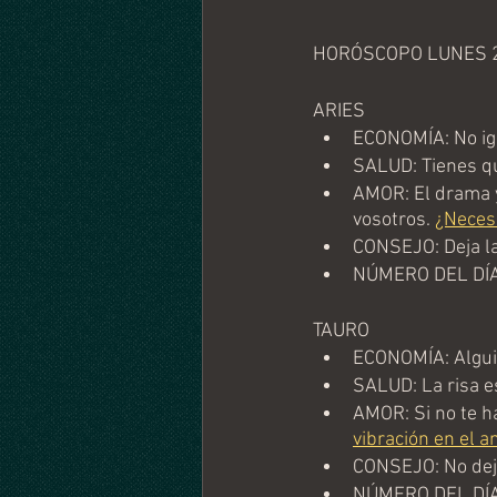
HORÓSCOPO LUNES 
ARIES
ECONOMÍA: No ign
SALUD: Tienes qu
AMOR: El drama y
vosotros. 
¿Necesi
CONSEJO: Deja la
NÚMERO DEL DÍA
TAURO
ECONOMÍA: Alguie
SALUD: La risa e
AMOR: Si no te ha
vibración en el a
CONSEJO: No deje
NÚMERO DEL DÍA