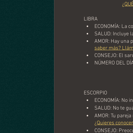
¿QU
LIBRA
ECONOMÍA: La con
SALUD: Incluye la
AMOR: Hay una pe
saber más? Llám
CONSEJO: El sar
NÚMERO DEL DÍA
ESCORPIO
ECONOMÍA: No in
SALUD: No te gua
AMOR: Tu pareja m
¿Quieres conocer
CONSEJO: Preocú