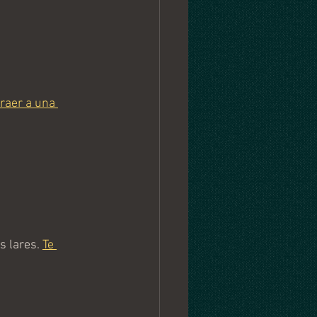
raer a una 
 lares. 
Te 