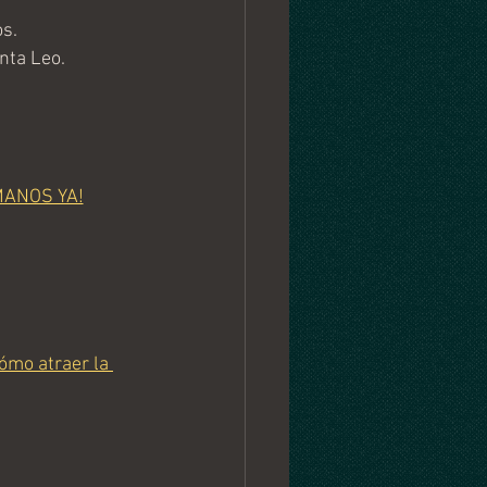
s.
nta Leo. 
MANOS YA!
ómo atraer la 