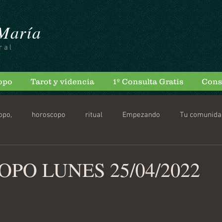
 María
ral
opo
Tarot y videncia
1º Consulta Gratis
Cons
opo,
horoscopo
ritual
Empezando
Tu comunida
scopo Diario
PO LUNES 25/04/2022