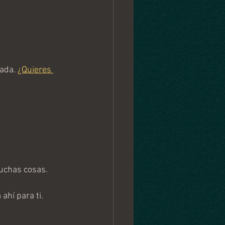
ada. 
¿Quieres 
uchas cosas.
hí para ti. 