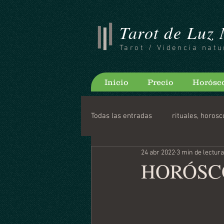
Tarot de Luz
Tarot / Videncia natu
Inicio
Precio
Horósc
Todas las entradas
rituales, horosc
24 abr 2022
3 min de lectura
Consejos para bloguear
Horo
HORÓSCO