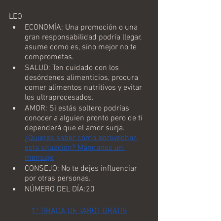
LEO
ECONOMÍA: Una promoción o una 
gran responsabilidad podría llegar, 
asume como es, sino mejor no te 
comprometas.
SALUD: Ten cuidado con los 
desórdenes alimenticios, procura 
comer alimentos nutritivos y evitar 
los ultraprocesados.
AMOR: Si estás soltero podrías 
conocer a alguien pronto pero de ti 
dependerá que el amor surja.  
¿Quieres saber cómo aprovechar 
esta situación? Mándanos un 
mensaje
CONSEJO: No te dejes influenciar 
por otras personas.
NÚMERO DEL DÍA:20
1ª TIRADA DE TAROT GRATIS