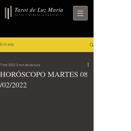
Tarot de Luz María
Tarot / Videncia natural
Entrada
Todas las entradas
7 feb 2022
3 min de lectura
Todas las entradas
HORÓSCOPO MARTES 08
rituales, horoscopo,
/02/2022
horoscopo
ritual
Empezando
Tu comunidad
Consejos para bloguear