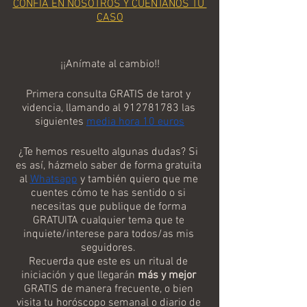
CONFÍA EN NOSOTROS Y CUÉNTANOS TU 
CASO
¡¡Anímate al cambio!!
Primera consulta GRATIS de tarot y 
videncia, llamando al 912781783 las 
siguientes 
media hora 10 euros
¿Te hemos resuelto algunas dudas? Si 
es así, házmelo saber de forma gratuita 
al 
Whatsapp
 y también quiero que me 
cuentes cómo te has sentido o si 
necesitas que publique de forma 
GRATUITA cualquier tema que te 
inquiete/interese para todos/as mis 
seguidores. 
Recuerda que este es un ritual de 
iniciación y que llegarán 
más y mejor
GRATIS de manera frecuente, o bien 
visita tu horóscopo semanal o diario de 