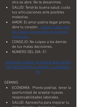
otra se abre. No te desanimes.
SALUD: Tendrás buena salud, cuida 
tus articulaciones ante posibles 
molestias.
AMOR: El amor podría llegar pronto, 
abre tu corazón. 
¿sabes cuáles son 
las claves para el éxito en el amor? 
Infórmate.
CONSEJO: No culpes a los demás 
de tus malas decisiones.
NÚMERO DEL DÍA: 51
¿QUIERES SABER LO CERCA QUE ESTÁS 
DE ENCONTRAR EL AMOR? ¡LLÁMANOS 
YA!
GÉMINIS
ECONOMÍA:  Pronto podrías  tener la 
oportunidad de aceptar nuevas 
responsabilidades laborales.
SALUD: Aprovecha para mejorar tu 