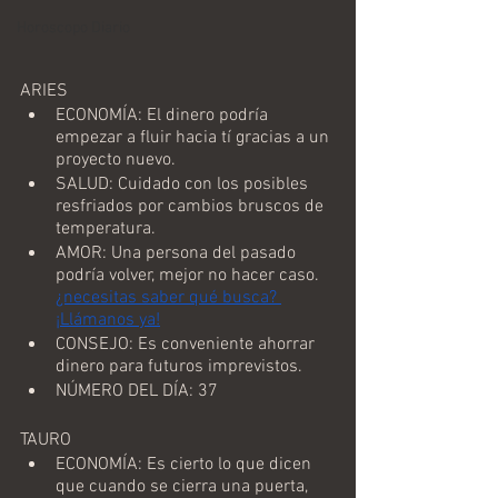
Horoscopo Diario
ARIES
ECONOMÍA: El dinero podría 
empezar a fluir hacia tí gracias a un 
proyecto nuevo. 
SALUD: Cuidado con los posibles 
resfriados por cambios bruscos de 
temperatura.
AMOR: Una persona del pasado 
podría volver, mejor no hacer caso. 
¿necesitas saber qué busca? 
¡Llámanos ya!
CONSEJO: Es conveniente ahorrar 
dinero para futuros imprevistos.
NÚMERO DEL DÍA: 37
TAURO
ECONOMÍA: Es cierto lo que dicen 
que cuando se cierra una puerta, 