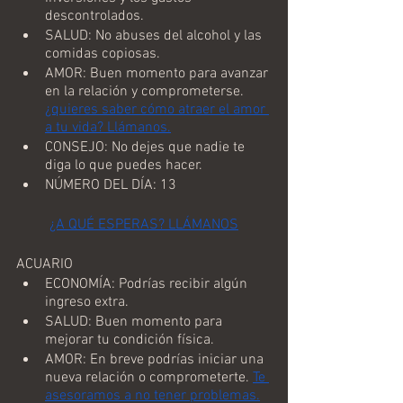
descontrolados.
SALUD: No abuses del alcohol y las 
comidas copiosas.
AMOR: Buen momento para avanzar 
en la relación y comprometerse.
¿quieres saber cómo atraer el amor 
a tu vida? Llámanos.
CONSEJO: No dejes que nadie te 
diga lo que puedes hacer.
NÚMERO DEL DÍA: 13
¿A QUÉ ESPERAS? LLÁMANOS
ACUARIO
ECONOMÍA: Podrías recibir algún 
ingreso extra.
SALUD: Buen momento para 
mejorar tu condición física.
AMOR: En breve podrías iniciar una 
nueva relación o comprometerte. 
Te 
asesoramos a no tener problemas.