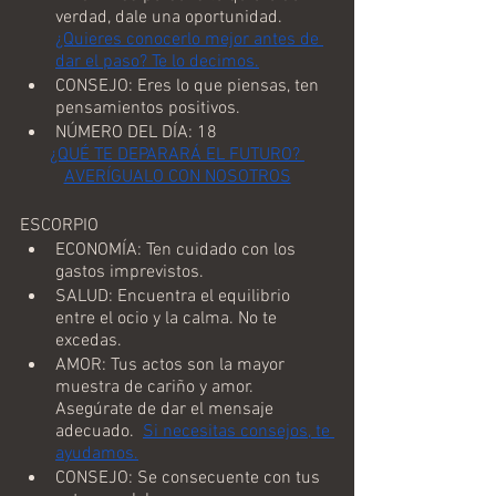
verdad, dale una oportunidad.  
¿Quieres conocerlo mejor antes de 
dar el paso? Te lo decimos.
CONSEJO: Eres lo que piensas, ten 
pensamientos positivos.
NÚMERO DEL DÍA: 18
¿QUÉ TE DEPARARÁ EL FUTURO? 
AVERÍGUALO CON NOSOTROS
ESCORPIO
ECONOMÍA: Ten cuidado con los 
gastos imprevistos.
SALUD: Encuentra el equilibrio 
entre el ocio y la calma. No te 
excedas. 
AMOR: Tus actos son la mayor 
muestra de cariño y amor. 
Asegúrate de dar el mensaje 
adecuado.  
Si necesitas consejos, te 
ayudamos.
CONSEJO: Se consecuente con tus 