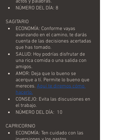
actos y palabras.
NÚMERO DEL DÍA: 8
SAGITARIO
ECONOMÍA: Conforme vayas 
avanzando en el camino, te darás 
cuenta de las decisiones acertadas 
que has tomado.
SALUD: Hoy podrías disfrutar de 
una rica comida o una salida con 
amigos.
AMOR: Deja que lo bueno se 
acerque a tí. Permite lo bueno que 
mereces. 
Aquí te diremos cómo 
hacerlo.
CONSEJO: Evita las discusiones en 
el trabajo.
NÚMERO DEL DÍA:  10
CAPRICORNIO
ECONOMÍA: Ten cuidado con las 
inversiones y los gastos 