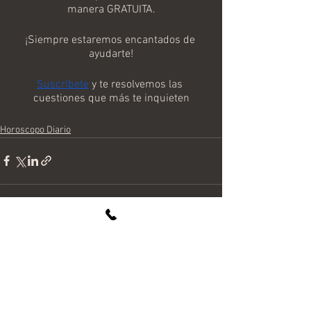
manera GRATUITA.
¡Siempre estaremos encantados de 
ayudarte!
Suscríbete
 y te resolvemos las 
cuestiones que más te inquieten
Horoscopo Diario
Ver todo
Entradas recientes