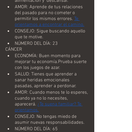
alimentación y  descansar.
AMOR: Aprende de tus relaciones 
del pasado para no cometer o 
permitir los mismos errores. 
Te 
orientamos a encontrar el camino.
CONSEJO: Sigue buscando aquello 
que te motive.
NÚMERO DEL DÍA: 23
CÁNCER
ECONOMÍA: Buen momento para 
mejorar tu economía.Prueba suerte 
con los juegos de azar.
SALUD: Tienes que aprender a 
sanar heridas emocionales 
pasadas, aprender a perdonar.
AMOR: Cuando menos te lo esperes, 
cuando ya no lo necesites, 
aparecerá. 
¿Te suena familiar? Te 
orientamos.
CONSEJO: No tengas miedo de 
asumir nuevas responsabilidades.
NÚMERO DEL DÍA: 65