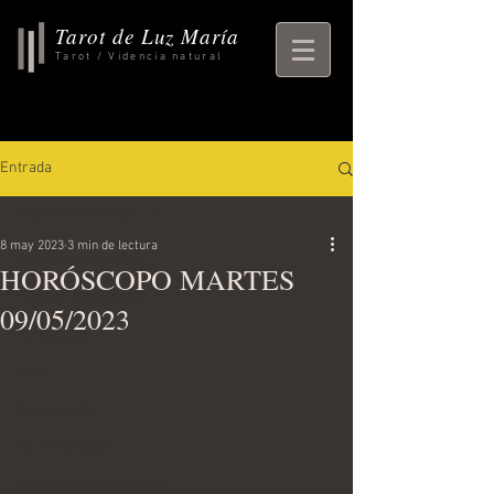
Tarot de Luz María
Tarot / Videncia natural
Entrada
Todas las entradas
8 may 2023
3 min de lectura
Todas las entradas
HORÓSCOPO MARTES
rituales, horoscopo,
09/05/2023
horoscopo
ritual
Empezando
Tu comunidad
Consejos para bloguear