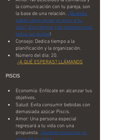
la comunicación con tu pareja, son 
la base de una relación. 
¿Quieres 
saber cómo atraer el amor a tu 
vida? ¡Escríbenos y te resolveremos 
todas las dudas
!
Consejo: Dedica tiempo a la 
planificación y la organización.
Número del día: 20.
¿A QUÉ ESPERAS? LLÁMANOS
PISCIS
Economía: Enfócate en alcanzar tus 
objetivos. 
Salud: Evita consumir bebidas con 
demasiada azúcar Piscis.
Amor: Una persona especial 
regresará a tu vida con una 
propuesta. 
¿Quieres encontrar al 
amor de tu vida?