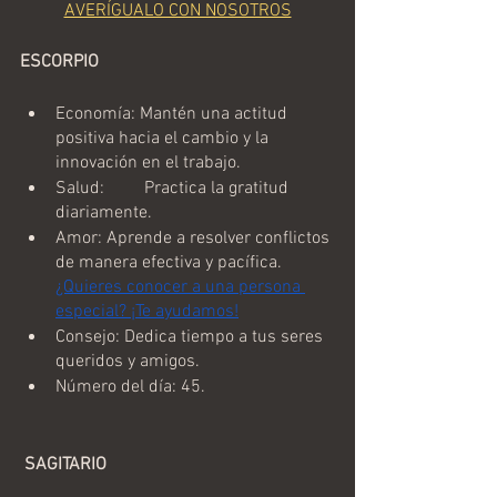
AVERÍGUALO CON NOSOTROS
ESCORPIO
Economía: Mantén una actitud 
positiva hacia el cambio y la 
innovación en el trabajo.
Salud: 	Practica la gratitud 
diariamente.
Amor: Aprende a resolver conflictos 
de manera efectiva y pacífica. 
¿Quieres conocer a una persona 
especial? ¡Te ayudamos!
Consejo: Dedica tiempo a tus seres 
queridos y amigos.
Número del día: 45.
 SAGITARIO