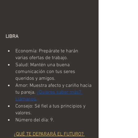
LIBRA
Economía: Prepárate te harán 
varias ofertas de trabajo.
Salud: Mantén una buena 
comunicación con tus seres 
queridos y amigos.
Amor: Muestra afecto y cariño hacia 
tu pareja. 
¿Quieres saber más? 
Llámanos.
Consejo: Sé fiel a tus principios y 
valores.
Número del día: 9.
¿QUÉ TE DEPARARÁ EL FUTURO? 