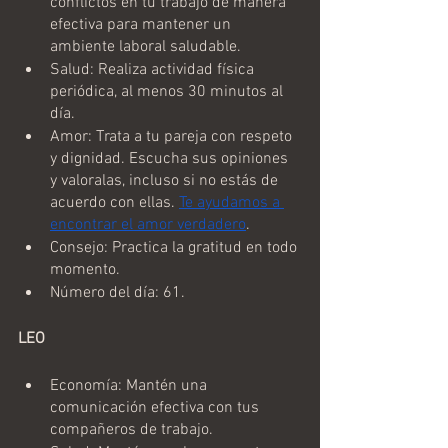
conflictos en tu trabajo de manera 
efectiva para mantener un 
ambiente laboral saludable.
Salud: Realiza actividad física 
periódica, al menos 30 minutos al 
día.
Amor: Trata a tu pareja con respeto 
y dignidad. Escucha sus opiniones 
y valoralas, incluso si no estás de 
acuerdo con ellas. 
Te ayudamos a 
encontrar el amor verdadero
.
Consejo: Practica la gratitud en todo 
momento.
Número del día: 61.
LEO 
Economía: Mantén una 
comunicación efectiva con tus 
compañeros de trabajo.