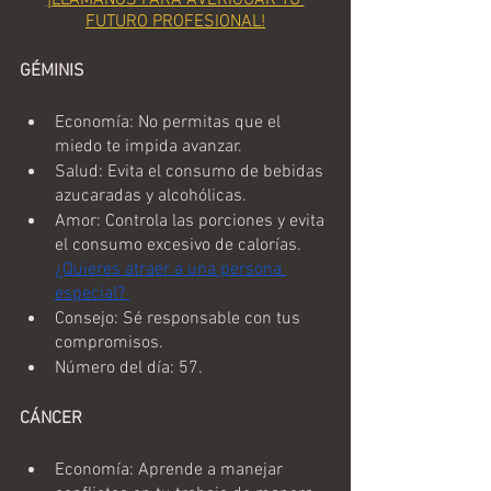
FUTURO PROFESIONAL!
GÉMINIS
Economía: No permitas que el 
miedo te impida avanzar.
Salud: Evita el consumo de bebidas 
azucaradas y alcohólicas.
Amor: Controla las porciones y evita 
el consumo excesivo de calorías. 
¿Quieres atraer a una persona 
especial? 
Consejo: Sé responsable con tus 
compromisos.
Número del día: 57.
CÁNCER
Economía: Aprende a manejar 