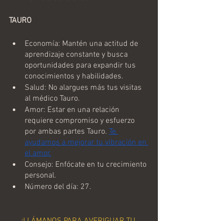
TAURO
Economía: Mantén una actitud de 
aprendizaje constante y busca 
oportunidades para expandir tus 
conocimientos y habilidades.
Salud: No alargues más tus visitas 
al médico Tauro.
Amor: Estar en una relación 
requiere compromiso y esfuerzo 
por ambas partes Tauro. 
Te 
ayudamos a mejorar tu vibración en 
el amor.
Consejo: Enfócate en tu crecimiento 
personal.
Número del día: 27.
¡LLÁMANOS PARA AVERIGUAR TU 