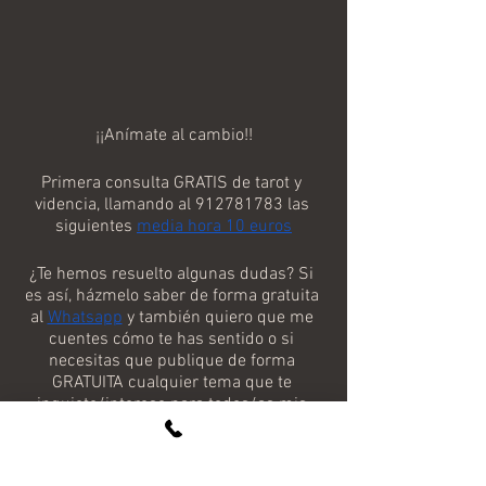
¡¡Anímate al cambio!!
Primera consulta GRATIS de tarot y 
videncia, llamando al 912781783 las 
siguientes 
media hora 10 euros
¿Te hemos resuelto algunas dudas? Si 
es así, házmelo saber de forma gratuita 
al 
Whatsapp
 y también quiero que me 
cuentes cómo te has sentido o si 
necesitas que publique de forma 
GRATUITA cualquier tema que te 
inquiete/interese para todos/as mis 
seguidores. 
Recuerda que este es un ritual de 
iniciación y que llegarán 
más y mejor