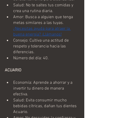
Salud: No te saltes tus comidas y 
crea una rutina diaria.
Amor: Busca a alguien que tenga 
metas similares a las tuyas. 
¿Necesitas ayuda para atraer la 
buena energía? ¡Llámanos!
Consejo: Cultiva una actitud de 
respeto y tolerancia hacia las 
diferencias.
Número del día: 40.
ACUARIO
Economía: Aprende a ahorrar y a 
invertir tu dinero de manera 
efectiva. 
Salud: Evita consumir mucho 
bebidas cítricas, dañan tus dientes 
Acuario. 
Amor: No descuides la confianza y 