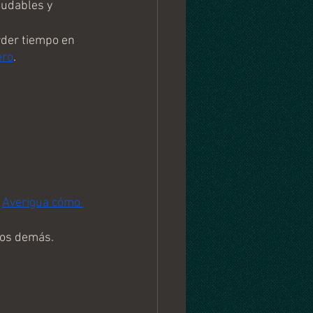
ludables y 
rder tiempo en 
ero
.
 
Averigua cómo 
 los demás.