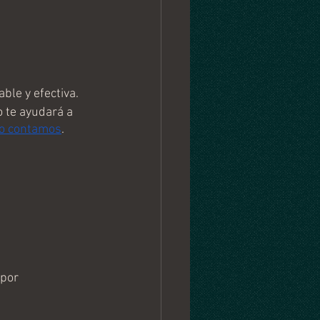
ble y efectiva.
 te ayudará a 
lo contamos
.
por 