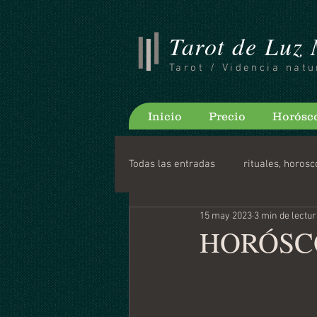
Tarot de Luz
Tarot / Videncia natu
Inicio
Precio
Horósc
Todas las entradas
rituales, horosc
15 may 2023
3 min de lectu
Consejos para bloguear
Horo
HORÓSCO