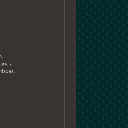
s.
arias.
idades. 