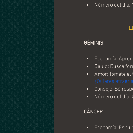
Número del día: 
¡L
GÉMINIS
Economía: Aprend
Salud: Busca form
Amor: Tómate el 
¿Quieres atraer 
Consejo: Sé res
Número del día: 
CÁNCER
Economía: Es tu 