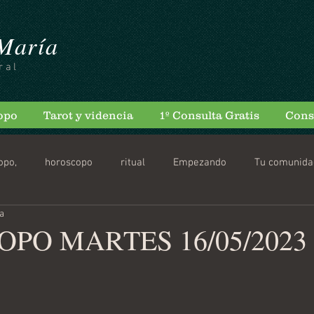
 María
ral
opo
Tarot y videncia
1º Consulta Gratis
Cons
opo,
horoscopo
ritual
Empezando
Tu comunida
ra
scopo Diario
PO MARTES 16/05/2023