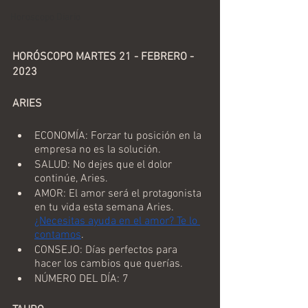
Horoscopo Diario
HORÓSCOPO MARTES 21 - FEBRERO - 
2023
ARIES
ECONOMÍA: Forzar tu posición en la 
empresa no es la solución.
SALUD: No dejes que el dolor 
continúe, Aries.
AMOR: El amor será el protagonista 
en tu vida esta semana Aries. 
¿Necesitas ayuda en el amor? Te lo 
contamos
.
CONSEJO: Días perfectos para 
hacer los cambios que querías.
NÚMERO DEL DÍA: 7