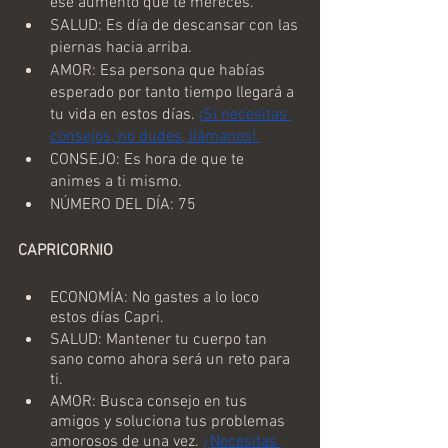
ese aumento que te mereces.
SALUD: Es día de descansar con las 
piernas hacia arriba.
AMOR: Esa persona que habías 
esperado por tanto tiempo llegará a 
tu vida en estos días. 
¡Si necesitas 
consejos, no dudes, llámanos! 
CONSEJO: Es hora de que te 
animes a ti mismo.
NÚMERO DEL DÍA: 75
CAPRICORNIO
ECONOMÍA: No gastes a lo loco 
estos días Capri.
SALUD: Mantener tu cuerpo tan 
sano como ahora será un reto para 
ti.
AMOR: Busca consejo en tus 
amigos y soluciona tus problemas 
amorosos de una vez. 
¿Necesitas 