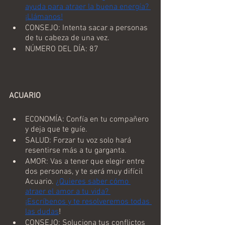
ayuda para atraer la buena energía? 
¡Llámanos!
CONSEJO: Intenta sacar a personas 
de tu cabeza de una vez.
NÚMERO DEL DÍA: 87
ACUARIO
ECONOMÍA: Confía en tu compañero 
y deja que te guíe.
SALUD: Forzar tu voz solo hará 
resentirse más a tu garganta.
AMOR: Vas a tener que elegir entre 
dos personas, y te será muy difícil 
Acuario. 
¿Quieres saber cómo 
atraer el amor a tu vida? 
¡Escríbenos y te resolveremos todas 
las dudas
!
CONSEJO: Soluciona tus conflictos 