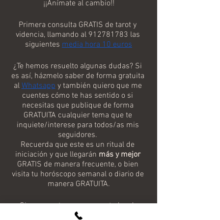
¡¡Anímate al cambio!!
Primera consulta GRATIS de tarot y 
videncia, llamando al 912781783 las 
siguientes 
media hora 10 euros
¿Te hemos resuelto algunas dudas? Si 
es así, házmelo saber de forma gratuita 
al 
Whatsapp
 y también quiero que me 
cuentes cómo te has sentido o si 
necesitas que publique de forma 
GRATUITA cualquier tema que te 
inquiete/interese para todos/as mis 
seguidores. 
Recuerda que este es un ritual de 
iniciación y que llegarán 
más y mejor
GRATIS de manera frecuente, o bien 
visita tu horóscopo semanal o diario de 
manera GRATUITA.
¡Siempre estaremos encantados de 
ayudarte!