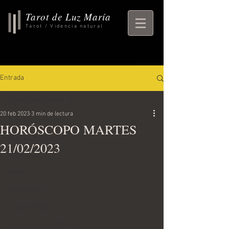
Tarot de Luz María
Tarot / Videncia natural
Entrada
Todas las entradas
20 feb 2023
3 min de lectura
Todas las entradas
HORÓSCOPO MARTES
rituales, horoscopo,
21/02/2023
horoscopo
ritual
Empezando
Tu comunidad
Consejos para bloguear