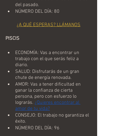
del pasado.
NÚMERO DEL DÍA: 80
¿A QUÉ ESPERAS? LLÁMANOS
PISCIS
ECONOMÍA: Vas a encontrar un 
trabajo con el que serás feliz a 
diario.
SALUD: Disfrutarás de un gran 
chute de energía renovada.
AMOR: Vas a tener dificultad en 
ganar la confianza de cierta 
persona, pero con esfuerzo lo 
lograrás. 
¿Quieres encontrar al 
amor de tu vida?
CONSEJO: El trabajo no garantiza el 
éxito. 
NÚMERO DEL DÍA: 96