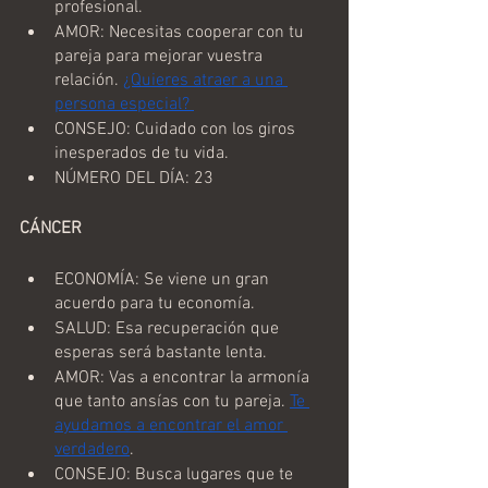
profesional.  
AMOR: Necesitas cooperar con tu 
pareja para mejorar vuestra 
relación. 
¿Quieres atraer a una 
persona especial? 
CONSEJO: Cuidado con los giros 
inesperados de tu vida.
NÚMERO DEL DÍA: 23
CÁNCER
ECONOMÍA: Se viene un gran 
acuerdo para tu economía.
SALUD: Esa recuperación que 
esperas será bastante lenta.
AMOR: Vas a encontrar la armonía 
que tanto ansías con tu pareja. 
Te 
ayudamos a encontrar el amor 
verdadero
.
CONSEJO: Busca lugares que te 