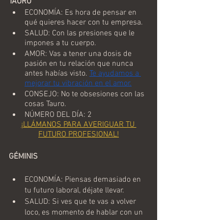
TAURO
ECONOMÍA: Es hora de pensar en 
qué quieres hacer con tu empresa.
SALUD: Con las presiones que le 
impones a tu cuerpo.
AMOR: Vas a tener una dosis de 
pasión en tu relación que nunca 
antes habías visto. 
Te ayudamos a 
mejorar tu vibración en el amor.
CONSEJO: No te obsesiones con las 
cosas Tauro.
NÚMERO DEL DÍA: 2
¡LLÁMANOS PARA AVERIGUAR TU 
FUTURO PROFESIONAL!
GÉMINIS
ECONOMÍA: Piensas demasiado en 
tu futuro laboral, déjate llevar.
SALUD: Si ves que te vas a volver 
loco, es momento de hablar con un 