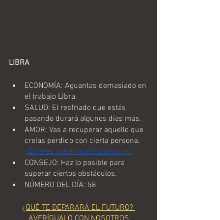
LIBRA
ECONOMÍA: Aguantas demasiado en 
el trabajo Libra.
SALUD: El resfriado que estás 
pasando durará algunos días más.
AMOR: Vas a recuperar aquello que 
creías perdido con cierta persona. 
¿Quieres saber más? Llámanos.
CONSEJO: Haz lo posible para 
superar ciertos obstáculos. 
NÚMERO DEL DÍA: 58
¿QUÉ TE DEPARARÁ EL FUTURO? 
AVERÍGUALO CON NOSOTROS