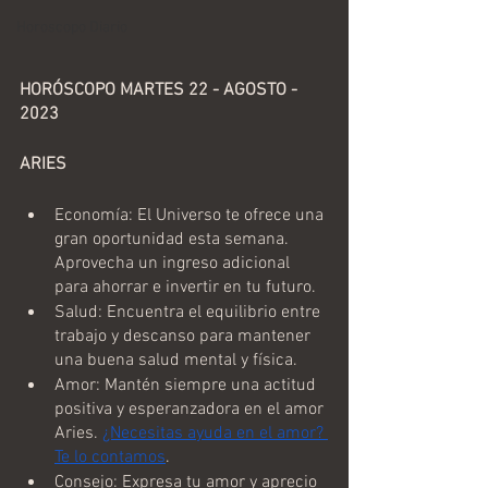
Horoscopo Diario
HORÓSCOPO MARTES 22 - AGOSTO - 
2023 
ARIES
Economía: El Universo te ofrece una 
gran oportunidad esta semana. 
Aprovecha un ingreso adicional 
para ahorrar e invertir en tu futuro.
Salud: Encuentra el equilibrio entre 
trabajo y descanso para mantener 
una buena salud mental y física.
Amor: Mantén siempre una actitud 
positiva y esperanzadora en el amor 
Aries. 
¿Necesitas ayuda en el amor? 
Te lo contamos
.
Consejo: Expresa tu amor y aprecio 