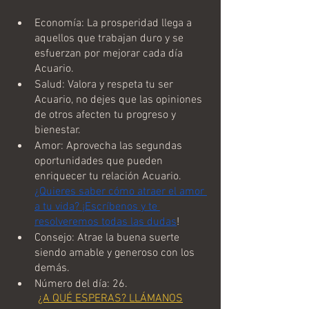
Economía: La prosperidad llega a 
aquellos que trabajan duro y se 
esfuerzan por mejorar cada día 
Acuario.
Salud: Valora y respeta tu ser 
Acuario, no dejes que las opiniones 
de otros afecten tu progreso y 
bienestar.
Amor: Aprovecha las segundas 
oportunidades que pueden 
enriquecer tu relación Acuario. 
¿Quieres saber cómo atraer el amor 
a tu vida? ¡Escríbenos y te 
resolveremos todas las dudas
!
Consejo: Atrae la buena suerte 
siendo amable y generoso con los 
demás.
Número del día: 26.
¿A QUÉ ESPERAS? LLÁMANOS