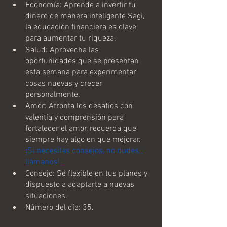
Economía: Aprende a invertir tu 
dinero de manera inteligente Sagi, 
la educación financiera es clave 
para aumentar tu riqueza.
Salud: Aprovecha las 
oportunidades que se presentan 
esta semana para experimentar 
cosas nuevas y crecer 
personalmente.
Amor: Afronta los desafíos con 
valentía y comprensión para 
fortalecer el amor, recuerda que 
siempre hay algo en que mejorar. 
¡Si necesitas consejos, no dudes, 
llámanos! 
Consejo: Sé flexible en tus planes y 
dispuesto a adaptarte a nuevas 
situaciones.
Número del día: 35.