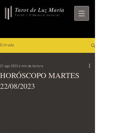
Tarot de Luz María
Tarot / Videncia natural
Entrada
Todas las entradas
21 ago 2023
4 min de lectura
Todas las entradas
HORÓSCOPO MARTES
rituales, horoscopo,
22/08/2023
horoscopo
ritual
Empezando
Tu comunidad
Consejos para bloguear