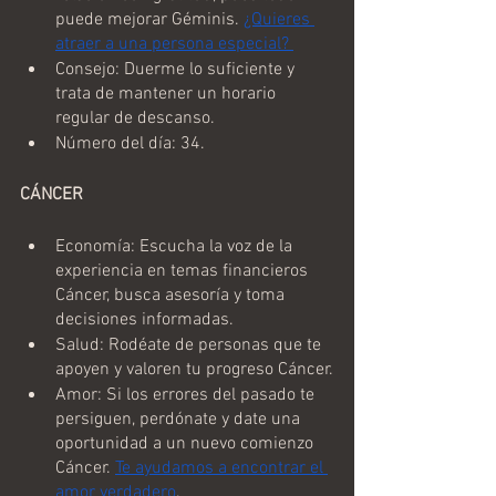
puede mejorar Géminis. 
¿Quieres 
atraer a una persona especial? 
Consejo: Duerme lo suficiente y 
trata de mantener un horario 
regular de descanso.
Número del día: 34.
CÁNCER
Economía: Escucha la voz de la 
experiencia en temas financieros 
Cáncer, busca asesoría y toma 
decisiones informadas.
Salud: Rodéate de personas que te 
apoyen y valoren tu progreso Cáncer.
Amor: Si los errores del pasado te 
persiguen, perdónate y date una 
oportunidad a un nuevo comienzo 
Cáncer. 
Te ayudamos a encontrar el 
amor verdadero
.