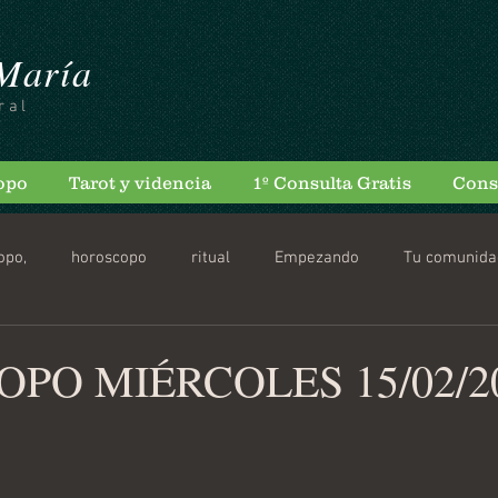
 María
ral
opo
Tarot y videncia
1º Consulta Gratis
Cons
opo,
horoscopo
ritual
Empezando
Tu comunida
scopo Diario
PO MIÉRCOLES 15/02/2