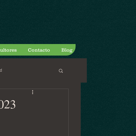
ultores
Contacto
Blog
d
023