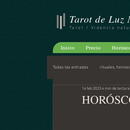
Tarot de Luz
Tarot / Videncia natu
Inicio
Precio
Horósc
Todas las entradas
rituales, horosc
14 feb 2023
4 min de lectura
Consejos para bloguear
Horo
HORÓSCO