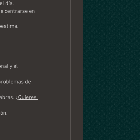
l día.
e centrarse en 
oestima.
nal y el 
problemas de 
abras. 
¿Quieres 
ión.