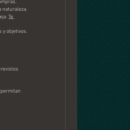
ompras.
a naturaleza.
ja. 
Te 
 y objetivos.
revistos 
 permitan 