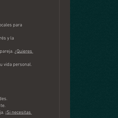
cales para 
és y la 
areja. 
¿Quieres 
u vida personal.
des.
te. 
a. 
¡Si necesitas 