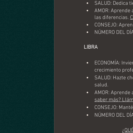
SALUD: Dedica tie
AMOR: Aprende a 
las diferencias. 
C
CONSEJO: Aprende
NÚMERO DEL DÍA
LIBRA
ECONOMÍA: Inviert
crecimiento prof
SALUD: Hazte ch
salud.
AMOR: Aprende a c
saber más? Llám
CONSEJO: Mantén 
NÚMERO DEL DÍA
¿QU