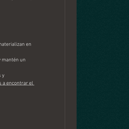
aterializan en 
y mantén un 
 y 
 a encontrar el 