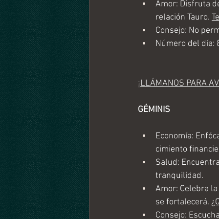
Amor: Disfruta d
relación Tauro. 
T
Consejo: No perm
Número del día: 
¡LLÁMANOS PARA AV
GÉMINIS
Economía: Enfóca
cimiento financie
Salud: Encuentra 
tranquilidad.
Amor: Celebra la 
se fortalecerá. 
¿Q
Consejo: Escucha 