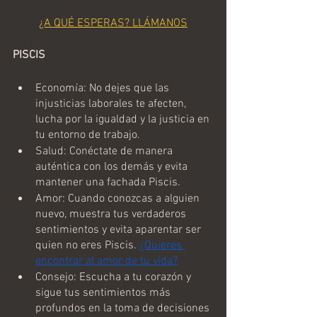
¿A QUÉ ESPERAS? LLÁMANOS
PISCIS
Economía: No dejes que las 
injusticias laborales te afecten, 
lucha por la igualdad y la justicia en 
tu entorno de trabajo.
Salud: Conéctate de manera 
auténtica con los demás y evita 
mantener una fachada Piscis.
Amor: Cuando conozcas a alguien 
nuevo, muestra tus verdaderos 
sentimientos y evita aparentar ser 
quien no eres Piscis. 
¿Quieres 
encontrar al amor de tu vida?
Consejo: Escucha a tu corazón y 
sigue tus sentimientos más 
profundos en la toma de decisiones 