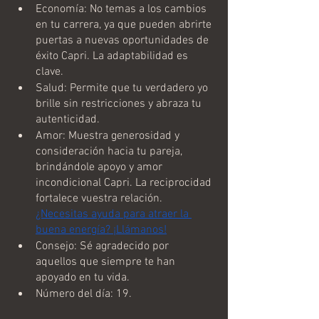
Economía: No temas a los cambios 
en tu carrera, ya que pueden abrirte 
puertas a nuevas oportunidades de 
éxito Capri. La adaptabilidad es 
clave.
Salud: Permite que tu verdadero yo 
brille sin restricciones y abraza tu 
autenticidad.
Amor: Muestra generosidad y 
consideración hacia tu pareja, 
brindándole apoyo y amor 
incondicional Capri. La reciprocidad 
fortalece vuestra relación. 
¿Necesitas ayuda para atraer la 
buena energía? ¡Llámanos!
Consejo: Sé agradecido por 
aquellos que siempre te han 
apoyado en tu vida.
Número del día: 19.