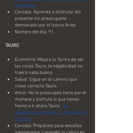
contamos
.
Consejo: Aprende a disfrutar del 
presente sin preocuparte 
demasiado por el futuro Aries.
Número del día: 91.
TAURO
Economía: Mejora tu forma de ver 
las cosas Tauro, la negatividad no 
traerá nada bueno.
Salud: Sigue en el camino que 
creas correcto Tauro.
Amor: No te preocupes tanto por el 
mañana y disfruta lo que tienes 
frente a ti ahora Tauro.  
Te 
ayudamos a mejorar tu vibración en 
el amor.
Consejo: Prepárate para desafíos 
inesperados y mantén la calma en 