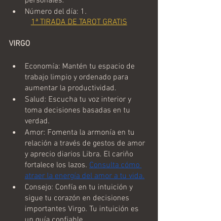
personales.
Número del día: 1.
1ª TIRADA DE TAROT GRATIS
VIRGO
Economía: Mantén tu espacio de 
trabajo limpio y ordenado para 
aumentar la productividad.
Salud: Escucha tu voz interior y 
toma decisiones basadas en tu 
verdad.
Amor: Fomenta la armonía en tu 
relación a través de gestos de amor 
y aprecio diarios Libra. El cariño 
fortalece los lazos. 
Consulta cómo 
atraer la energía del amor a tu vida.
Consejo: Confía en tu intuición y 
sigue tu corazón en decisiones 
importantes Virgo. Tu intuición es 
un guía confiable.