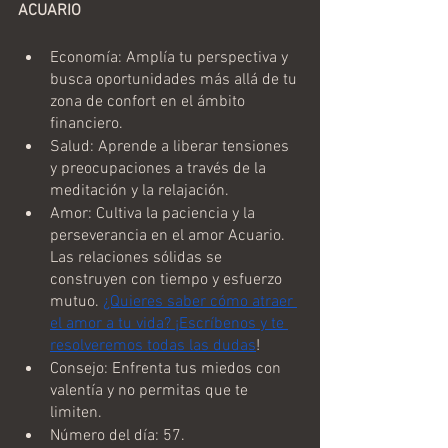
ACUARIO
Economía: Amplía tu perspectiva y 
busca oportunidades más allá de tu 
zona de confort en el ámbito 
financiero.
Salud: Aprende a liberar tensiones 
y preocupaciones a través de la 
meditación y la relajación.
Amor: Cultiva la paciencia y la 
perseverancia en el amor Acuario. 
Las relaciones sólidas se 
construyen con tiempo y esfuerzo 
mutuo. 
¿Quieres saber cómo atraer 
el amor a tu vida? ¡Escríbenos y te 
resolveremos todas las dudas
!
Consejo: Enfrenta tus miedos con 
valentía y no permitas que te 
limiten.
Número del día: 57.