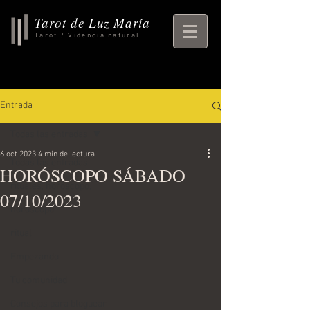
Tarot de Luz María
Tarot / Videncia natural
Entrada
Todas las entradas
6 oct 2023
4 min de lectura
Todas las entradas
HORÓSCOPO SÁBADO
rituales, horoscopo,
07/10/2023
horoscopo
ritual
Empezando
Tu comunidad
Consejos para bloguear