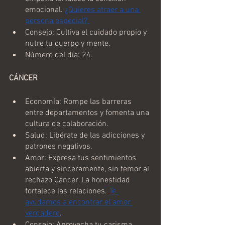
emocional. 
¿Quieres atraer a una 
persona especial? 
Consejo: Cultiva el cuidado propio y 
nutre tu cuerpo y mente.
Número del día: 24.
CÁNCER
Economía: Rompe las barreras 
entre departamentos y fomenta una 
cultura de colaboración.
Salud: Libérate de las adicciones y 
patrones negativos.
Amor: Expresa tus sentimientos 
abierta y sinceramente, sin temor al 
rechazo Cáncer. La honestidad 
fortalece las relaciones. 
Te 
ayudamos a encontrar el amor 
verdadero
.
Consejo: Aprovecha tu carisma 