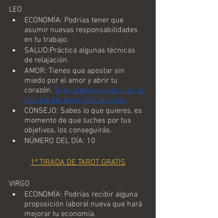
LEO
ECONOMÍA: Podrías tener que 
asumir nuevas responsabilidades 
en tu trabajo.
SALUD:Práctica algunas técnicas 
de relajación.
AMOR: Tienes que apostar sin 
miedo por el amor y abrir tu 
corazón. 
Te ayudamos a vibrar en la 
energía del amor. Contáctanos.
CONSEJO: Sabes lo que quieres, es 
momento de que luches por tus 
objetivos, los conseguirás.
NÚMERO DEL DÍA: 10
1ª TIRADA DE TAROT GRATIS
VIRGO
ECONOMÍA: Podrías recibir alguna 
proposición laboral nueva que hará 
mejorar tu economía.