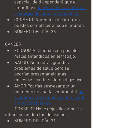
especial, de ti dependerá que el 
amor fluya. 
Te ayudamos a vibrar en 
la energía del amor. Contáctanos.
CONSEJO: Aprende a decir no, no 
puedes complacer a todo el mundo.
NÚMERO DEL DÍA: 26
CÁNCER
ECONOMÍA: Cuidado con posibles 
malos entendidos en el trabajo.
SALUD: No tendrás grandes 
problemas de salud pero se 
podrían presentar algunas 
molestias con tu sistema digestivo.
AMOR:Podrías atravesar por un 
momento de apatía sentimental..
Te 
ayudamos a vibrar en la energía del 
amor. Contáctanos.
 -      CONSEJO: No te dejes llevar por la 
intuición, medita tus decisiones.
NÚMERO DEL DÍA: 31