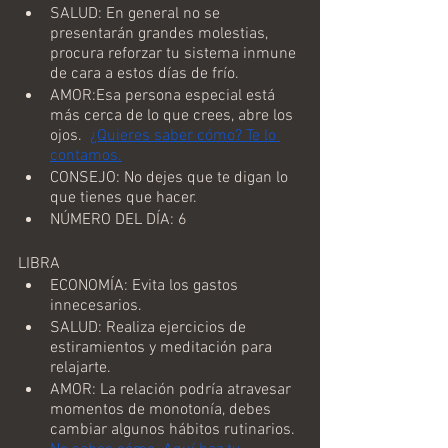
SALUD: En general no se 
presentarán grandes molestias, 
procura reforzar tu sistema inmune 
de cara a estos días de frío.
AMOR:Esa persona especial está 
más cerca de lo que crees, abre los 
ojos.  
¿Quieres saber cómo? Te lo 
contamos.
CONSEJO: No dejes que te digan lo 
que tienes que hacer.
NÚMERO DEL DÍA: 6
LIBRA
ECONOMÍA: Evita los gastos 
innecesarios.
SALUD: Realiza ejercicios de 
estiramientos y meditación para 
relajarte.
AMOR: La relación podría atravesar  
momentos de monotonía, debes 
cambiar algunos hábitos rutinarios. 