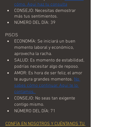
cómo. Aquí haz tu consulta
CONSEJO: Necesitas demostrar 
más tus sentimientos.
NÚMERO DEL DÍA: 39
PISCIS
ECONOMÍA: Se iniciará un buen 
momento laboral y económico, 
aprovecha la racha.
SALUD: Es momento de estabilidad, 
podrías necesitar algo de reposo.
AMOR: Es hora de ser feliz, el amor 
te augura grandes momentos. 
No 
sabes cómo continuar. Aquí te lo 
contamos. 
CONSEJO: No seas tan exigente 
contigo mismo.
NÚMERO DEL DÍA: 71
CONFÍA EN NOSOTROS Y CUÉNTANOS TU 