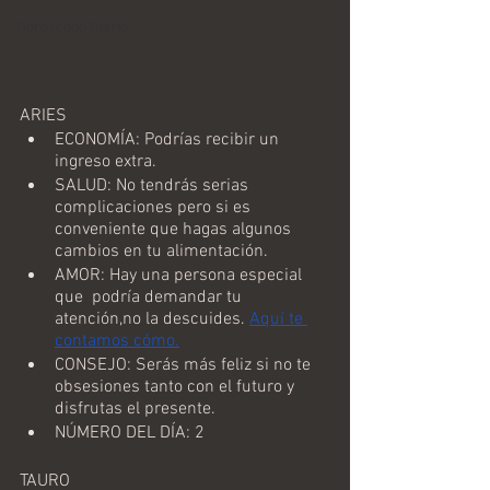
Horoscopo Diario
ARIES
ECONOMÍA: Podrías recibir un 
ingreso extra.
SALUD: No tendrás serias 
complicaciones pero si es 
conveniente que hagas algunos 
cambios en tu alimentación.
AMOR: Hay una persona especial 
que  podría demandar tu 
atención,no la descuides. 
Aquí te 
contamos cómo.
CONSEJO: Serás más feliz si no te 
obsesiones tanto con el futuro y 
disfrutas el presente.
NÚMERO DEL DÍA: 2
TAURO