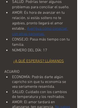
SALUD: Podrías tener algunos 
problemas para conciliar el sueño.
AMOR: Es hora de avanzar en tu 
relación, si estás soltero no te 
agobies, pronto llegará el amor 
estable.. 
Averigua cómo conectar 
con otras personas.
CONSEJO: Pasa más tiempo con tu 
familia.
NÚMERO DEL DÍA: 17
¿A QUÉ ESPERAS? LLÁMANOS
ACUARIO
ECONOMÍA: Podrás darte algún 
capricho sin que tu economía se 
vea seriamente resentida.
SALUD: Cuidado con los cambios 
de temperatura y los resfriados.
AMOR: El amor tardará en 
afianzarse, ten paciencia. 
No sabes 