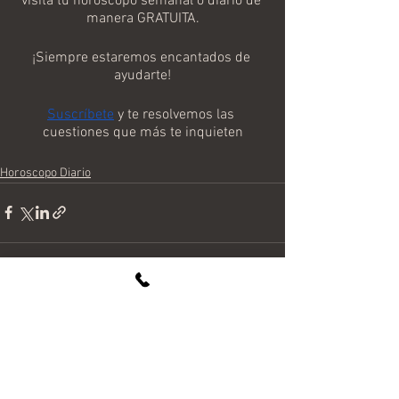
visita tu horóscopo semanal o diario de 
manera GRATUITA.
¡Siempre estaremos encantados de 
ayudarte!
Suscríbete
 y te resolvemos las 
cuestiones que más te inquieten
Horoscopo Diario
Ver todo
Entradas recientes