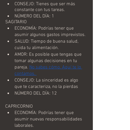
CONSEJO: Tienes que ser más 
constante con tus tareas.
NÚMERO DEL DÍA: 1
SAGITARIO
ECONOMÍA: Podrías tener que 
asumir algunos gastos imprevistos.
SALUD: Tiempo de buena salud, 
cuida tu alimentación.
AMOR: Es posible que tengas que 
tomar algunas decisiones en tu 
pareja. 
No sabes cómo. Aquí te lo 
contamos. 
CONSEJO: La sinceridad es algo 
que te caracteriza, no la pierdas
NÚMERO DEL DÍA: 12
CAPRICORNIO
ECONOMÍA: Podrías tener que 
asumir nuevas responsabilidades 
laborales.