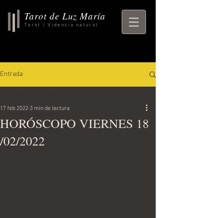
Tarot de Luz María
Tarot / Videncia natural
Entrada
Todas las entradas
17 feb 2022
3 min de lectura
Todas las entradas
HORÓSCOPO VIERNES 18
rituales, horoscopo,
/02/2022
horoscopo
ritual
Empezando
Tu comunidad
Consejos para bloguear