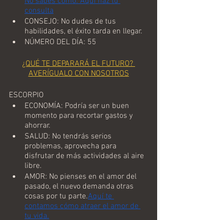
No sabes cómo. Aquí haz tu 
consulta
CONSEJO: No dudes de tus 
habilidades, el éxito tarda en llegar.
NÚMERO DEL DÍA: 55
¿QUÉ TE DEPARARÁ EL FUTURO? 
AVERÍGUALO CON NOSOTROS
ESCORPIO
ECONOMÍA: Podría ser un buen 
momento para recortar gastos y 
ahorrar.
SALUD: No tendrás serios 
problemas, aprovecha para 
disfrutar de más actividades al aire 
libre.
AMOR: No pienses en el amor del 
pasado, el nuevo demanda otras 
cosas por tu parte.
Aquí te 
contamos cómo atraer el amor de 
tu vida.