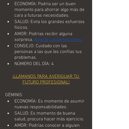
ECONOMÍA: Podría ser un buen 
momento para ahorrar algo más de 
cara a futuras necesidades.
SALUD: Evita los grandes esfuerzos 
físicos.
AMOR: Podrías recibir alguna 
sorpresa. 
Aquí te contamos cómo.
CONSEJO: Cuidado con las 
personas a las que les confías tus 
problemas.
NÚMERO DEL DÍA: 4
¡LLÁMANOS PARA AVERIGUAR TU 
FUTURO PROFESIONAL!
GÉMINIS
ECONOMÍA: Es momento de asumir 
nuevas responsabilidades.
SALUD: Es momento de buena 
salud, procura hacer más ejercicio.
AMOR: Podrías conocer a alguien 