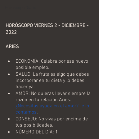
Horoscopo Diario
HORÓSCOPO VIERNES 2 - DICIEMBRE - 
2022
ARIES
ECONOMÍA: Celebra por ese nuevo 
posible empleo.
SALUD: La fruta es algo que debes 
incorporar en tu dieta y lo debes 
hacer ya.
AMOR: No quieras llevar siempre la 
razón en tu relación Aries. 
¿Necesitas ayuda en el amor? Te lo 
contamos
.
CONSEJO: No vivas por encima de 
tus posibilidades.
NÚMERO DEL DÍA: 1