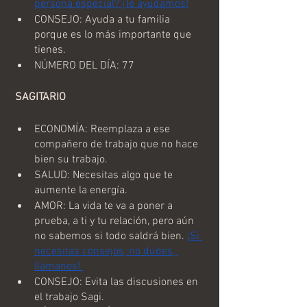
persona especial? ¡Te ayudamos!
CONSEJO: Ayuda a tu familia 
porque es lo más importante que 
tienes.
NÚMERO DEL DÍA: 77
 SAGITARIO
ECONOMÍA: Reemplaza a ese 
compañero de trabajo que no hace 
bien su trabajo.
SALUD: Necesitas algo que te 
aumente la energía.
AMOR: La vida te va a poner a 
prueba, a ti y tu relación, pero aún 
no sabemos si todo saldrá bien. 
¡Si 
necesitas consejos, no dudes, 
llámanos! 
CONSEJO: Evita las discusiones en 
el trabajo Sagi.