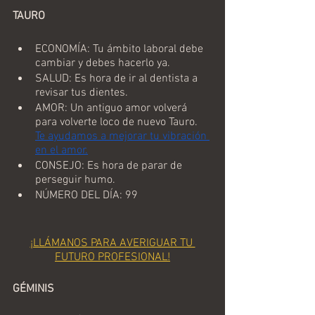
TAURO
ECONOMÍA: Tu ámbito laboral debe 
cambiar y debes hacerlo ya.
SALUD: Es hora de ir al dentista a 
revisar tus dientes.
AMOR: Un antiguo amor volverá 
para volverte loco de nuevo Tauro. 
Te ayudamos a mejorar tu vibración 
en el amor.
CONSEJO: Es hora de parar de 
perseguir humo.
NÚMERO DEL DÍA: 99
¡LLÁMANOS PARA AVERIGUAR TU 
FUTURO PROFESIONAL!
GÉMINIS