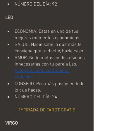
NÚMERO DEL DÍA: 92
LEO 
ECONOMÍA: Estas en uno de tus 
mejores momentos económicos.
SALUD: Nadie sabe lo que más te 
conviene que tu doctor, hazle caso.
AMOR: No te metas en discusiones 
innecesarias con tu pareja Leo. 
Averigua cómo controlar la 
situación.
CONSEJO: Pon más pasión en todo 
lo que haces.
NÚMERO DEL DÍA: 24
1ª TIRADA DE TAROT GRATIS
VIRGO