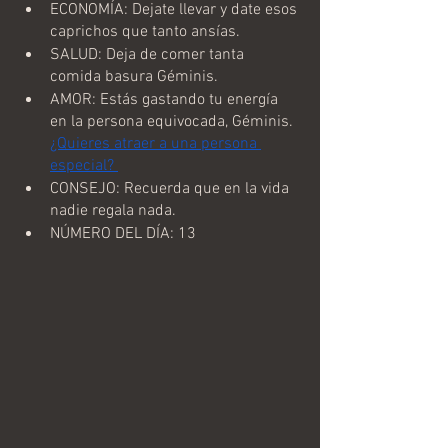
ECONOMÍA: Dejate llevar y date esos 
caprichos que tanto ansías.
SALUD: Deja de comer tanta 
comida basura Géminis.
AMOR: Estás gastando tu energía 
en la persona equivocada, Géminis. 
¿Quieres atraer a una persona 
especial? 
CONSEJO: Recuerda que en la vida 
nadie regala nada.
NÚMERO DEL DÍA: 13