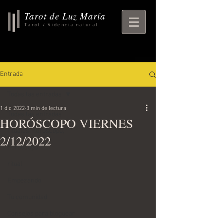
Tarot de Luz María
Tarot / Videncia natural
Entrada
Todas las entradas
1 dic 2022
3 min de lectura
Todas las entradas
HORÓSCOPO VIERNES
rituales, horoscopo,
2/12/2022
horoscopo
ritual
Empezando
Tu comunidad
Consejos para bloguear