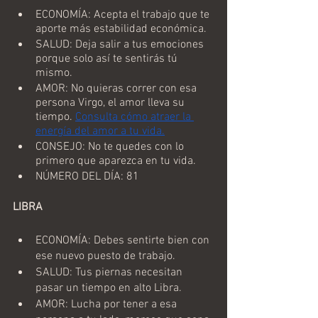
ECONOMÍA: Acepta el trabajo que te 
aporte más estabilidad económica.
SALUD: Deja salir a tus emociones 
porque solo así te sentirás tú 
mismo.
AMOR: No quieras correr con esa 
persona Virgo, el amor lleva su 
tiempo. 
Consulta cómo atraer la 
energía del amor a tu vida.
CONSEJO: No te quedes con lo 
primero que aparezca en tu vida. 
NÚMERO DEL DÍA: 81
LIBRA
ECONOMÍA: Debes sentirte bien con 
ese nuevo puesto de trabajo.
SALUD: Tus piernas necesitan 
pasar un tiempo en alto Libra.
AMOR: Lucha por tener a esa 