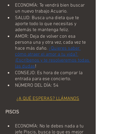
ECONOMÍA: Te vendrá bien buscar 
un nuevo trabajo Acuario.
SALUD: Busca una dieta que te 
aporte todo lo que necesitas y 
además te mantenga feliz.
AMOR: Deja de volver con esa 
persona una y otra vez, cada vez te 
hace más daño. 
¿Quieres saber 
cómo atraer el amor a tu vida? 
¡Escríbenos y te resolveremos todas 
las dudas
!
CONSEJO: Es hora de comprar la 
entrada para ese concierto.
NÚMERO DEL DÍA: 54
¿A QUÉ ESPERAS? LLÁMANOS
PISCIS
ECONOMÍA: No le debes nada a tu 
jefe Piscis, busca lo que es mejor 