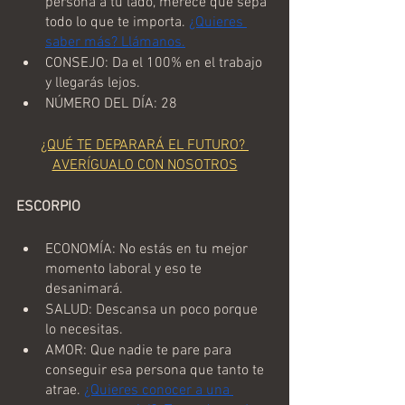
persona a tu lado, merece que sepa 
todo lo que te importa. 
¿Quieres 
saber más? Llámanos.
CONSEJO: Da el 100% en el trabajo 
y llegarás lejos.
NÚMERO DEL DÍA: 28
¿QUÉ TE DEPARARÁ EL FUTURO? 
AVERÍGUALO CON NOSOTROS
ESCORPIO
ECONOMÍA: No estás en tu mejor 
momento laboral y eso te 
desanimará.
SALUD: Descansa un poco porque 
lo necesitas. 
AMOR: Que nadie te pare para 
conseguir esa persona que tanto te 
atrae. 
¿Quieres conocer a una 