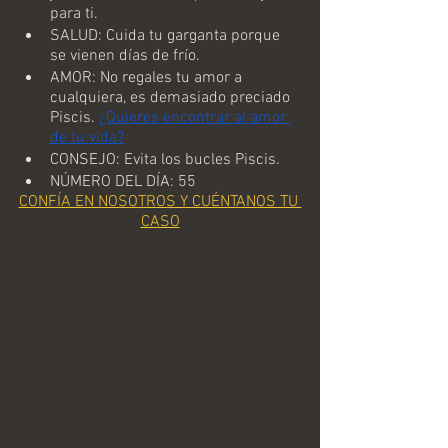
para ti. 
SALUD: Cuida tu garganta porque 
se vienen días de frío.
AMOR: No regales tu amor a 
cualquiera, es demasiado preciado 
Piscis. 
¿Quieres encontrar al amor 
de tu vida?
CONSEJO: Evita los bucles Piscis.
NÚMERO DEL DÍA: 55
CONFÍA EN NOSOTROS Y CUÉNTANOS TU 
CASO