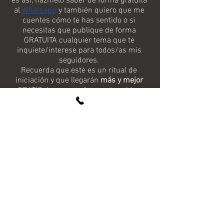
es así, házmelo saber de forma gratuita 
al 
Whatsapp
 y también quiero que me 
cuentes cómo te has sentido o si 
necesitas que publique de forma 
GRATUITA cualquier tema que te 
inquiete/interese para todos/as mis 
seguidores. 
Recuerda que este es un ritual de 
iniciación y que llegarán 
más y mejor
GRATIS de manera frecuente, o bien 
visita tu horóscopo semanal o diario de 
manera GRATUITA.
¡Siempre estaremos encantados de 
ayudarte!
Suscríbete
 y te resolvemos las 
cuestiones que más te inquieten
Horoscopo Diario