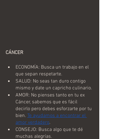
CÁNCER
ECONOMÍA: Busca un trabajo en el 
que sepan respetarte.
SALUD: No seas tan duro contigo 
mismo y date un capricho culinario.
AMOR: No pienses tanto en tu ex 
Cáncer, sabemos que es fácil 
decirlo pero debes esforzarte por tu 
bien. 
Te ayudamos a encontrar el 
amor verdadero
.
CONSEJO: Busca algo que te dé 
muchas alegrías.