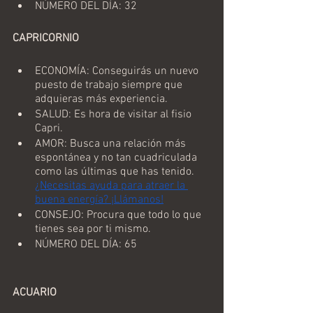
NÚMERO DEL DÍA: 32
CAPRICORNIO
ECONOMÍA: Conseguirás un nuevo 
puesto de trabajo siempre que 
adquieras más experiencia.
SALUD: Es hora de visitar al fisio 
Capri.
AMOR: Busca una relación más 
espontánea y no tan cuadriculada 
como las últimas que has tenido. 
¿Necesitas ayuda para atraer la 
buena energía? ¡Llámanos!
CONSEJO: Procura que todo lo que 
tienes sea por ti mismo.
NÚMERO DEL DÍA: 65
ACUARIO