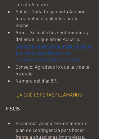
cuenta Acuario.
Salud: Cuida tu garganta Acuario, 
toma bebidas calientes por la 
noche. 
Amor: Se leal a tus sentimientos y 
defiende lo que amas Acuario. 
¿Quieres saber cómo atraer el amor 
a tu vida? ¡Escríbenos y te 
resolveremos todas las dudas
!
Consejo: Agradece lo que la vida te 
ha dado.
Número del día: 89.
¿A QUÉ ESPERAS? LLÁMANOS
PISCIS
Economía: Asegúrese de tener un 
plan de contingencia para hacer 
frente a situaciones imprevistas.