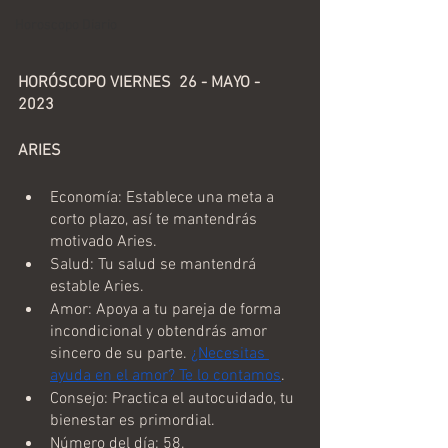
Horoscopo Diario
HORÓSCOPO VIERNES  26 - MAYO - 
2023 
ARIES
Economía: Establece una meta a 
corto plazo, así te mantendrás 
motivado Aries.
Salud: Tu salud se mantendrá 
estable Aries.
Amor: Apoya a tu pareja de forma 
incondicional y obtendrás amor 
sincero de su parte. 
¿Necesitas 
ayuda en el amor? Te lo contamos
.
Consejo: Practica el autocuidado, tu 
bienestar es primordial.
Número del día: 58.