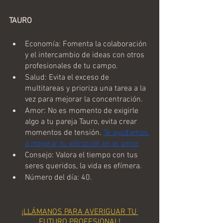
TAURO
Economía: Fomenta la colaboración 
y el intercambio de ideas con otros 
profesionales de tu campo.
Salud: Evita el exceso de 
multitareas y prioriza una tarea a la 
vez para mejorar la concentración.
Amor: No es momento de exigirle 
algo a tu pareja Tauro, evita crear 
momentos de tensión. 
Te ayudamos 
a mejorar tu vibración en el amor.
Consejo: Valora el tiempo con tus 
seres queridos, la vida es efímera.
Número del día: 40.
¡LLÁMANOS PARA AVERIGUAR TU 
FUTURO PROFESIONAL!