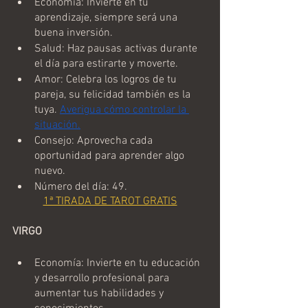
Economía: Invierte en tu 
aprendizaje, siempre será una 
buena inversión.
Salud: Haz pausas activas durante 
el día para estirarte y moverte.
Amor: Celebra los logros de tu 
pareja, su felicidad también es la 
tuya. 
Averigua cómo controlar la 
situación.
Consejo: Aprovecha cada 
oportunidad para aprender algo 
nuevo.
Número del día: 49.
1ª TIRADA DE TAROT GRATIS
VIRGO
Economía: Invierte en tu educación 
y desarrollo profesional para 
aumentar tus habilidades y 