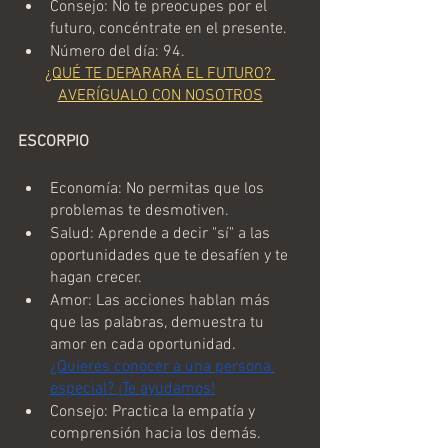
Consejo: No te preocupes por el 
futuro, concéntrate en el presente.
Número del día: 94.
¿QUÉ TE DEPARARÁ EL FUTURO? 
AVERÍGUALO CON NOSOTROS
ESCORPIO
Economía: No permitas que los 
problemas te desmotiven.
Salud: Aprende a decir "sí" a las 
oportunidades que te desafíen y te 
hagan crecer.
Amor: Las acciones hablan más 
que las palabras, demuestra tu 
amor en cada oportunidad. 
¿Quieres conocer a una persona 
especial? ¡Te ayudamos!
Consejo: Practica la empatía y 
comprensión hacia los demás.