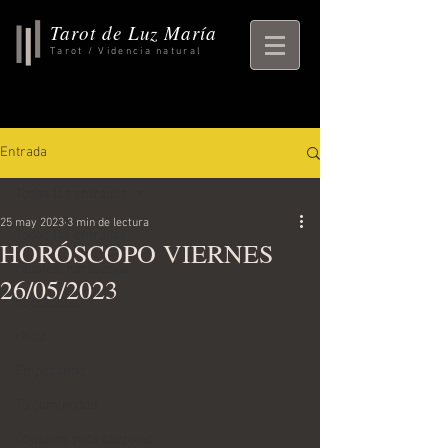
Tarot de Luz María
Tarot / Videncia natural
Entrada
Todas las entradas
25 may 2023
3 min de lectura
Todas las entradas
HORÓSCOPO VIERNES
rituales, horoscopo,
26/05/2023
horoscopo
ritual
Empezando
Tu comunidad
Consejos para bloguear