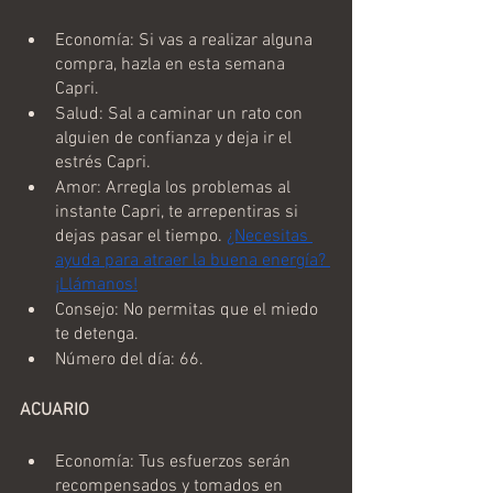
Economía: Si vas a realizar alguna 
compra, hazla en esta semana 
Capri.
Salud: Sal a caminar un rato con 
alguien de confianza y deja ir el 
estrés Capri.
Amor: Arregla los problemas al 
instante Capri, te arrepentiras si 
dejas pasar el tiempo. 
¿Necesitas 
ayuda para atraer la buena energía? 
¡Llámanos!
Consejo: No permitas que el miedo 
te detenga.
Número del día: 66.
ACUARIO
Economía: Tus esfuerzos serán 
recompensados y tomados en 