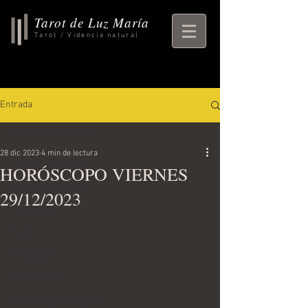
Tarot de Luz María
Tarot / Videncia natural
Entrada
Todas las entradas
28 dic 2023
4 min de lectura
Todas las entradas
HORÓSCOPO VIERNES
rituales, horoscopo,
29/12/2023
horoscopo
ritual
Empezando
Tu comunidad
Consejos para bloguear