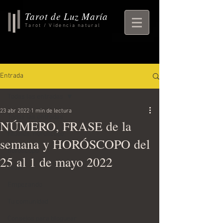
Tarot de Luz María
Tarot / Videncia natural
Entrada
Todas las entradas
23 abr 2022
1 min de lectura
Todas las entradas
NÚMERO, FRASE de la
rituales, horoscopo,
semana y HORÓSCOPO del
horoscopo
25 al 1 de mayo 2022
ritual
Empezando
Tu comunidad
Consejos para bloguear