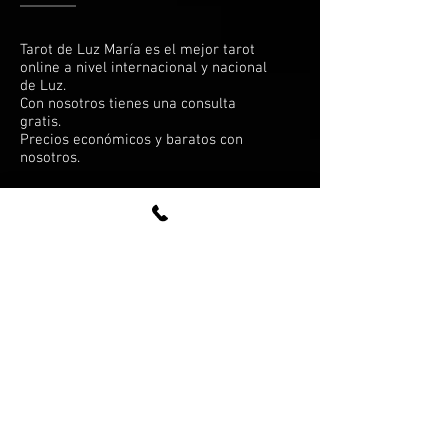
Tarot de Luz María es el mejor tarot
online a nivel internacional y nacional
de Luz.
Con nosotros tienes una consulta
gratis.
Precios económicos y baratos con
nosotros.
¡Llámanos ya!
España:
912 781 783
Ciudad de México, DF:
(55) 4172-5625
Miami, FL:
(786) 405-0953
¿HABLAMOS?
Tarot sobre amor