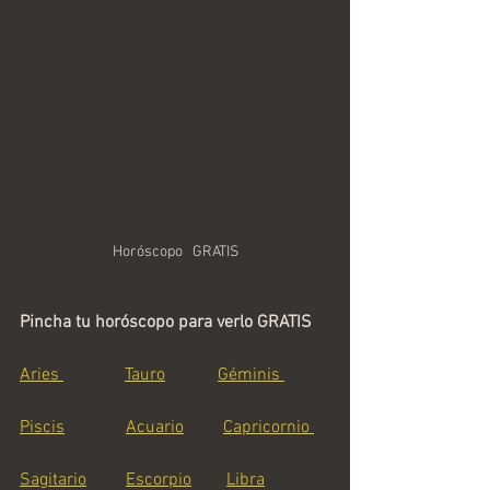
Horoscopo Diario
Horóscopo   GRATIS
Pincha tu horóscopo para verlo GRATIS
Aries 
Tauro
Géminis 
Piscis
Acuario
Capricornio 
Sagitario
Escorpio
Libra