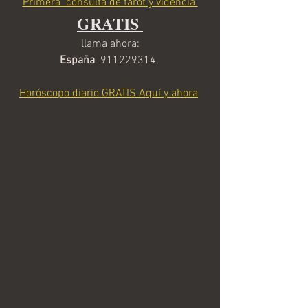
Primera  consulta de tarot y videncia 
GRATIS 
llama ahora:
España  
911229314, 
Horóscopo diario GRATIS Aquí y ahora