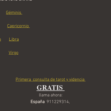
Géminis 
Capricornio 
o
Libra
Virgo
Primera  consulta de tarot y videncia 
GRATIS 
llama ahora:
España  
911229314, 