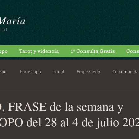
 María
ral
opo
Tarot y videncia
1º Consulta Gratis
Cons
opo,
horoscopo
ritual
Empezando
Tu comunida
scopo Diario
FRASE de la semana y
 del 28 al 4 de julio 20