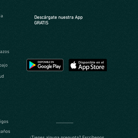
ia
Descárgate nuestra App
GRATIS
razos
bajo
ud
igos
gaños
¿Tienes alguna pregunta? Escríbenos