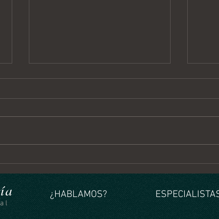
Horóscopo Semanal del 3 al 9
Horós
de Agosto 2026
al 2 
ía
¿HABLAMOS?
ESPECIALISTAS
al