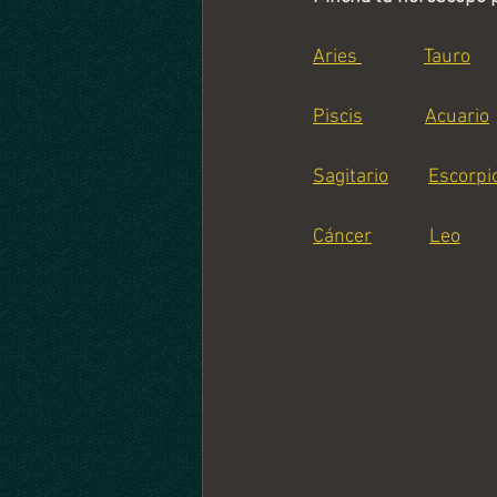
Aries 
Tauro
Piscis
Acuario
Sagitario
Escorpi
Cáncer
Leo