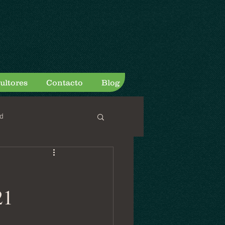
ultores
Contacto
Blog
d
21