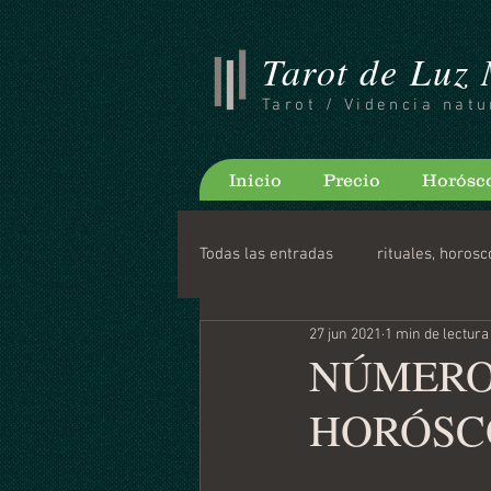
Tarot de Luz
Tarot / Videncia natu
Inicio
Precio
Horósc
Todas las entradas
rituales, horosc
27 jun 2021
1 min de lectura
Consejos para bloguear
Horo
NÚMERO, 
HORÓSCOPO